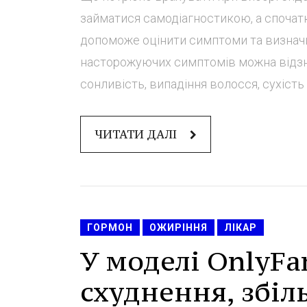
займатися самодіагностикою, а спочатк
допоможе оцінити симптоми та визначи
насторожуючих симптомів можна відзн
сонливість, випадіння волосся, сухість ш
ЧИТАТИ ДАЛІ
ГОРМОН
ОЖИРІННЯ
ЛІКАР
У моделі OnlyFa
схуднення, збіл