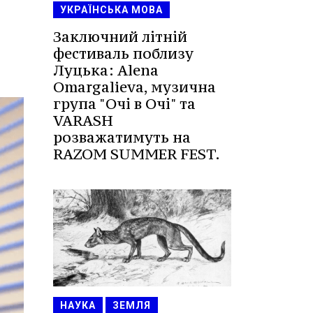
УКРАЇНСЬКА МОВА
Заключний літній
фестиваль поблизу
Луцька: Alena
Omargalieva, музична
група "Очі в Очі" та
VARASH
розважатимуть на
RAZOM SUMMER FEST.
НАУКА
ЗЕМЛЯ