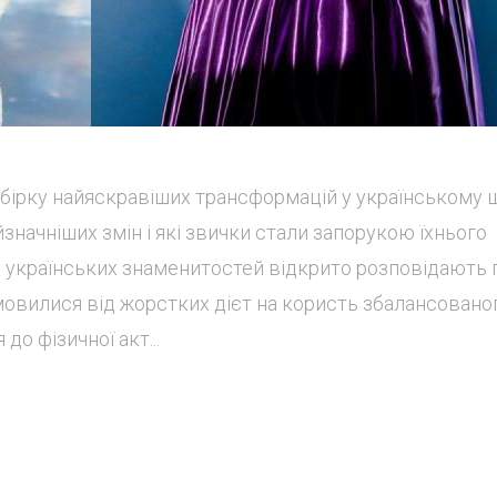
обірку найяскравіших трансформацій у українському 
йзначніших змін і які звички стали запорукою їхнього
е українських знаменитостей відкрито розповідають 
дмовилися від жорстких дієт на користь збалансовано
до фізичної акт...