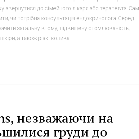
у звернутися до сімейного лікаря або терапевта. Сам
ти, чи потрібна консультація ендокринолога. Серед
ачити загальну втому, підвищену стомлюваність,
кіри, а також різкі колива...
ns, незважаючи на
ьшилися груди до