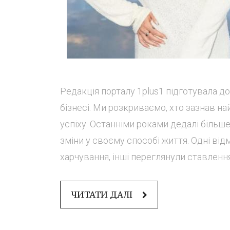
Редакція порталу 1plus1 підготувала д
бізнесі. Ми розкриваємо, хто зазнав на
успіху. Останніми роками дедалі більш
зміни у своєму способі життя. Одні ві
харчування, інші переглянули ставлення 
ЧИТАТИ ДАЛІ