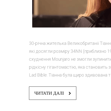
30-річна жителька Великобританії Тіан
які досягли розміру 34NN (приблизно 19
схуднення Mounjaro не змогли зупинити
рідкісну гігантомастію, яка становить 
Lad Bible. Тіанна була щиро здивована ти
ЧИТАТИ ДАЛІ