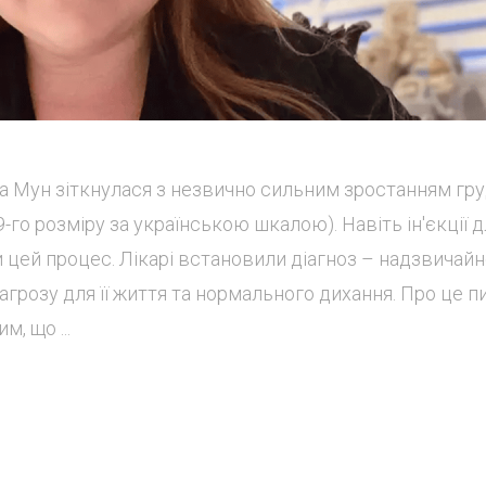
на Мун зіткнулася з незвично сильним зростанням гру
-го розміру за українською шкалою). Навіть ін'єкції д
 цей процес. Лікарі встановили діагноз – надзвичай
загрозу для її життя та нормального дихання. Про це 
м, що ...