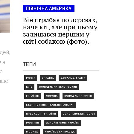
ПІВНІЧНА АМЕРИКА
Він стрибав по деревах,
наче кіт, але при цьому
залишався першим у
світі собакою (фото).
дей,
ля
ТЕГИ
но
РОСІЯ
УКРАЇНА
ДОНАЛЬД ТРАМП
пише
КИЇВ
ВОЛОДИМИР ЗЕЛЕНСЬКИЙ
УКРАЇНЦІ
ЄВРОПА
ВОЛОДИМИР ПУТІН
БЕЗПІЛОТНИЙ ЛІТАЛЬНИЙ АПАРАТ
ПРЕЗИДЕНТ УКРАЇНИ
ЄВРОПЕЙСЬКИЙ СОЮЗ
РОСІЯНИ
ЗБРОЙНІ СИЛИ УКРАЇНИ
МОСКВА
УКРАЇНСЬКА ПРАВДА