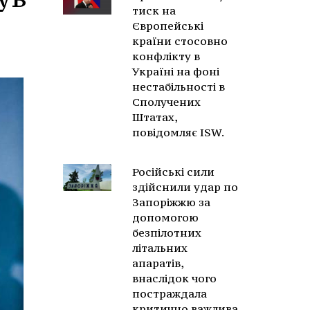
тиск на
Європейські
країни стосовно
конфлікту в
Україні на фоні
нестабільності в
Сполучених
Штатах,
повідомляє ISW.
Російські сили
здійснили удар по
Запоріжжю за
допомогою
безпілотних
літальних
апаратів,
внаслідок чого
постраждала
критично важлива