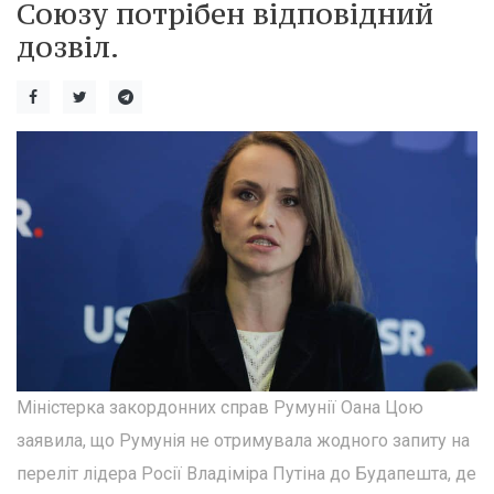
Союзу потрібен відповідний
дозвіл.
Міністерка закордонних справ Румунії Оана Цою
заявила, що Румунія не отримувала жодного запиту на
переліт лідера Росії Владіміра Путіна до Будапешта, де