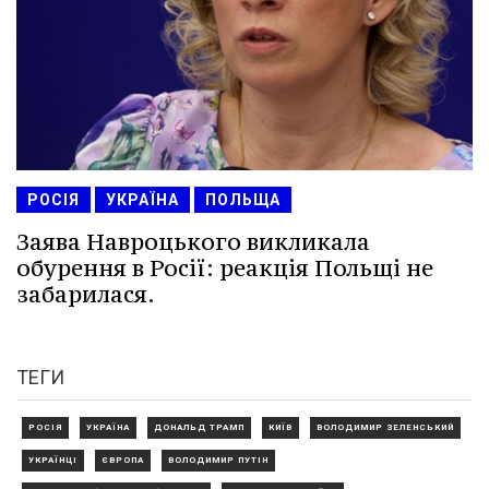
РОСІЯ
УКРАЇНА
ПОЛЬЩА
Заява Навроцького викликала
обурення в Росії: реакція Польщі не
забарилася.
ТЕГИ
РОСІЯ
УКРАЇНА
ДОНАЛЬД ТРАМП
КИЇВ
ВОЛОДИМИР ЗЕЛЕНСЬКИЙ
УКРАЇНЦІ
ЄВРОПА
ВОЛОДИМИР ПУТІН