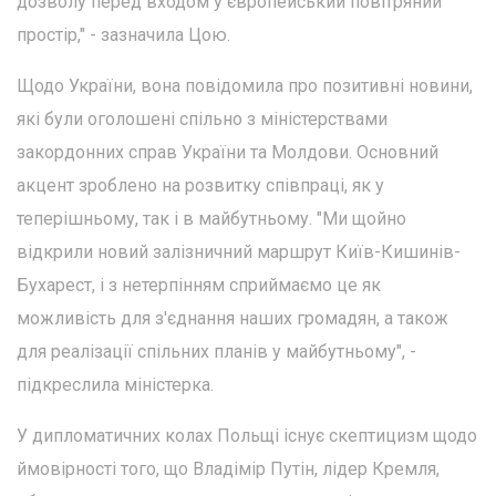
дозволу перед входом у європейський повітряний
простір," - зазначила Цою.
Щодо України, вона повідомила про позитивні новини,
які були оголошені спільно з міністерствами
закордонних справ України та Молдови. Основний
акцент зроблено на розвитку співпраці, як у
теперішньому, так і в майбутньому. "Ми щойно
відкрили новий залізничний маршрут Київ-Кишинів-
Бухарест, і з нетерпінням сприймаємо це як
можливість для з'єднання наших громадян, а також
для реалізації спільних планів у майбутньому", -
підкреслила міністерка.
У дипломатичних колах Польщі існує скептицизм щодо
ймовірності того, що Владімір Путін, лідер Кремля,