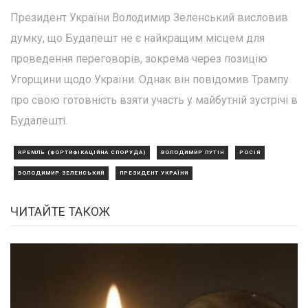
Президент України Володимир Зеленський висловив
думку, що Будапешт не є найкращим місцем для
проведення переговорів, зокрема через позицію
Угорщини щодо України. Однак він повідомив Трампу
про свою готовність взяти участь у майбутній зустрічі в
Будапешті.
КРЕМЛЬ (ФОРТИФІКАЦІЙНА СПОРУДА)
ВОЛОДИМИР ПУТІН
РОСІЯ
ВОЛОДИМИР ЗЕЛЕНСЬКИЙ
ПРЕЗИДЕНТ УКРАЇНИ
ЧИТАЙТЕ ТАКОЖ