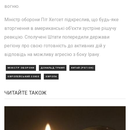
вогню.
Міністр оборони Піт Хегсет підкреслив, що будь-яке
вторгнення в американські об'єкти зустріне рішучу
реакцію. Сполучені Штати попередили держави
регіону про свою готовність до активних дій у
відповідь на можливу агресію з боку Ірану.
МІНІСТР ОБОРОНИ
ДОНАЛЬД ТРАМП
КИТАЙ (РЕГІОН)
ЄВРОПЕЙСЬКИЙ СОЮЗ
ЄВРОПА
ЧИТАЙТЕ ТАКОЖ