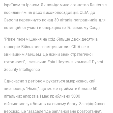
Ізраїлем та Іраном. Як повідомило агентство Reuters з
посиланням на двох високопосадовців США, до
Європи перекинуто понад 30 літаків-заправників для
потенційної участі в операціях на Близькому Сході.
"Різке переміщення на схід більше двох десятків
танкерів Військово-повітряних сил США не є
звичайним явищем. Це ясний знак стратегічної
готовності", - зазначив Ерік Шоутен з компанії Dyami
Security Intelligence.
Одночасно з регіоном рухається американський
авіаносець "Німіц", що може приймати більше 60
літальних апаратів і має приблизно 5000
військовослужбовців на своєму борту. За офіційною
версією, це "заздалегідь заплановане розгортання",