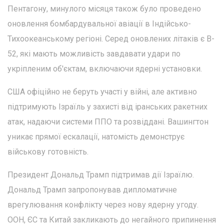
Пентагону, минулого місяця також було проведено
оновлення бомбардувальної авіації в Індійсько-
Тихоокеанському регіоні. Серед оновлених літаків є B-
52, які мають можливість завдавати удари по
укріпленим об'єктам, включаючи ядерні установки.
США офіційно не беруть участі у війні, але активно
підтримують Ізраїль у захисті від іранських ракетних
атак, надаючи системи ППО та розвіддані. Вашингтон
уникає прямої ескалації, натомість демонструє
військову готовність.
Президент Дональд Трамп підтримав дії Ізраїлю.
Дональд Трамп запропонував дипломатичне
врегулювання конфлікту через нову ядерну угоду.
ООН, ЄС та Китай закликають до негайного припинення