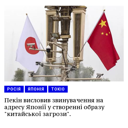
РОСІЯ
ЯПОНІЯ
ТОКІО
Пекін висловив звинувачення на
адресу Японії у створенні образу
"китайської загрози".