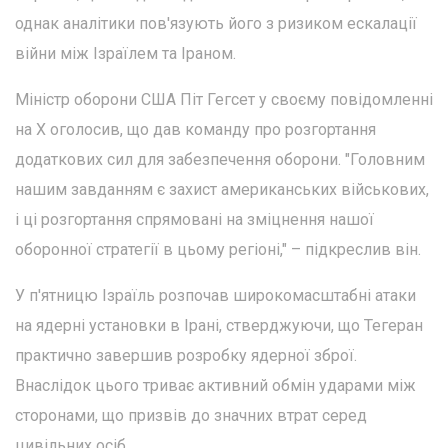
однак аналітики пов'язують його з ризиком ескалації
війни між Ізраїлем та Іраном.
Міністр оборони США Піт Гегсет у своєму повідомленні
на X оголосив, що дав команду про розгортання
додаткових сил для забезпечення оборони. "Головним
нашим завданням є захист американських військових,
і ці розгортання спрямовані на зміцнення нашої
оборонної стратегії в цьому регіоні," – підкреслив він.
У п'ятницю Ізраїль розпочав широкомасштабні атаки
на ядерні установки в Ірані, стверджуючи, що Тегеран
практично завершив розробку ядерної зброї.
Внаслідок цього триває активний обмін ударами між
сторонами, що призвів до значних втрат серед
цивільних осіб.