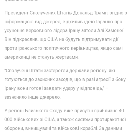
Президент Сполучених Штатів Дональд Трамп, згідно з
інформацією від джерел, відхилив ідею Ізраїлю про
усунення верховного лідера Ірану аятоли Алі Хаменеї.
Він підкреслив, що США не будуть підтримувати дії
проти іранського політичного керівництва, якщо самі
американці не стануть жертвами.
"Сполучені Штати застерегли держави регіону, які
готуються до захисних заходів, що в разі агресії з боку
Ірану вони готові завдати удару у відповідь," –
зазначило інше джерело.
У регіоні Близького Сходу вже присутні приблизно 40
000 військових зі США, а також системи протиракетної
оборони, винищувачі та військові кораблі. За даними