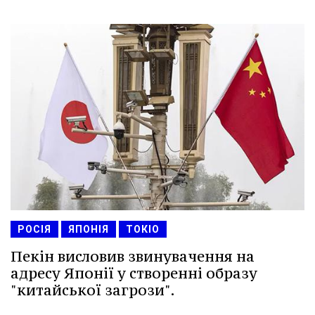
РОСІЯ
ЯПОНІЯ
ТОКІО
Пекін висловив звинувачення на
адресу Японії у створенні образу
"китайської загрози".