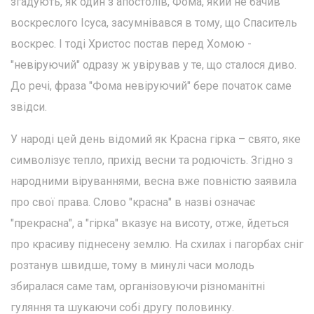
згадують, як один з апостолів, Фома, який не бачив
воскреслого Ісуса, засумнівався в тому, що Спаситель
воскрес. І тоді Христос постав перед Хомою -
"невіруючий" одразу ж увірував у те, що сталося диво.
До речі, фраза "Фома невіруючий" бере початок саме
звідси.
У народі цей день відомий як Красна гірка – свято, яке
символізує тепло, прихід весни та родючість. Згідно з
народними віруваннями, весна вже повністю заявила
про свої права. Слово "красна" в назві означає
"прекрасна", а "гірка" вказує на висоту, отже, йдеться
про красиву піднесену землю. На схилах і пагорбах сніг
розтанув швидше, тому в минулі часи молодь
збиралася саме там, організовуючи різноманітні
гуляння та шукаючи собі другу половинку.