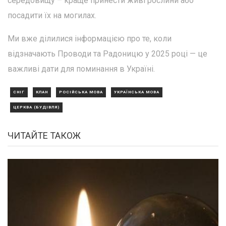
середовищу – краще принести живі рослини або
посадити їх на могилах.
Ми вже ділилися інформацією про те, коли
відзначають Проводи та Радоницю у 2025 році — це
важливі дати для поминання в Україні.
СНІГ
КЛАН
РОСІЙСЬКА МОВА
УКРАЇНСЬКА МОВА
ЦЕРКВА (БУДІВЛЯ)
ЧИТАЙТЕ ТАКОЖ