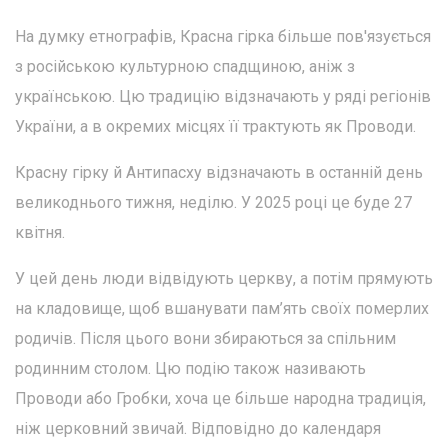
На думку етнографів, Красна гірка більше пов'язується
з російською культурною спадщиною, аніж з
українською. Цю традицію відзначають у ряді регіонів
України, а в окремих місцях її трактують як Проводи.
Красну гірку й Антипасху відзначають в останній день
великоднього тижня, неділю. У 2025 році це буде 27
квітня.
У цей день люди відвідують церкву, а потім прямують
на кладовище, щоб вшанувати пам’ять своїх померлих
родичів. Після цього вони збираються за спільним
родинним столом. Цю подію також називають
Проводи або Гробки, хоча це більше народна традиція,
ніж церковний звичай. Відповідно до календаря