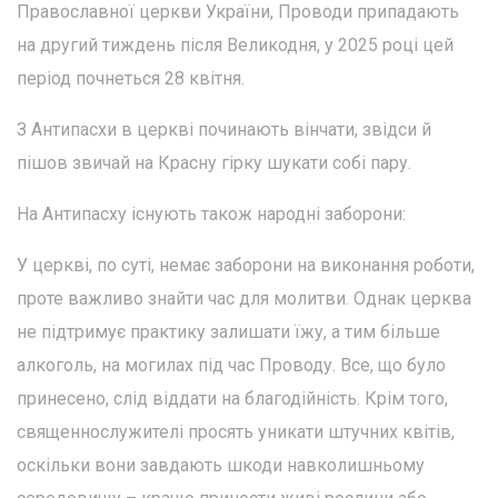
Православної церкви України, Проводи припадають
на другий тиждень після Великодня, у 2025 році цей
період почнеться 28 квітня.
З Антипасхи в церкві починають вінчати, звідси й
пішов звичай на Красну гірку шукати собі пару.
На Антипасху існують також народні заборони:
У церкві, по суті, немає заборони на виконання роботи,
проте важливо знайти час для молитви. Однак церква
не підтримує практику залишати їжу, а тим більше
алкоголь, на могилах під час Проводу. Все, що було
принесено, слід віддати на благодійність. Крім того,
священнослужителі просять уникати штучних квітів,
оскільки вони завдають шкоди навколишньому