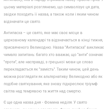
цьому матеріалі розглянемо, що символізує ця дата,
звідки походить її назва, а також коли і яким чином
відзначати це свято.
Антипасха – це свято, яке має своє місце в
церковному календарі та відзначається в кінці тижня,
присвяченого Великодню. Назва "Антипасха" викликає
чимало запитань: багато хто вважає, що "анти" означає
"проти", але насправді, з грецької мови це слово
перекладається як "замість". Таким чином, цей день
можна розглядати як альтернативу Великодню або як
подібне святкування, яке знову підкреслює тріумф
світла над темрявою та життя над смертю.
Є ще одна назва дня - Фомина неділя. У свято