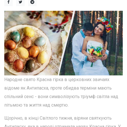
Народне свято Красна гірка в церковних звичаях
відоме як Антипасха, проте обидва терміни мають
спільний сенс - вони символізують тріумф світла над
пітьмою та життя над смертю.
Щорічно, в кінці Світлого тижня, віряни святкують
Антипасху, яка в народі отримала назву Красна гірка. У