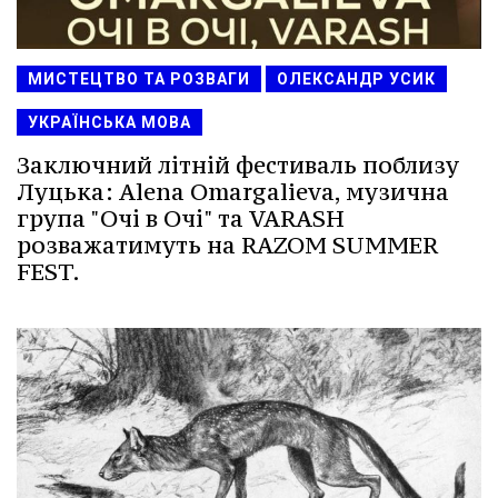
МИСТЕЦТВО ТА РОЗВАГИ
ОЛЕКСАНДР УСИК
УКРАЇНСЬКА МОВА
Заключний літній фестиваль поблизу
Луцька: Alena Omargalieva, музична
група "Очі в Очі" та VARASH
розважатимуть на RAZOM SUMMER
FEST.