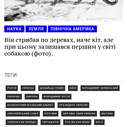
НАУКА
ЗЕМЛЯ
ПІВНІЧНА АМЕРИКА
Він стрибав по деревах, наче кіт, але
при цьому залишався першим у світі
собакою (фото).
ТЕГИ
РОСІЯ
УКРАЇНА
ДОНАЛЬД ТРАМП
КИЇВ
ВОЛОДИМИР ЗЕЛЕНСЬКИЙ
УКРАЇНЦІ
ЄВРОПА
ВОЛОДИМИР ПУТІН
БЕЗПІЛОТНИЙ ЛІТАЛЬНИЙ АПАРАТ
ПРЕЗИДЕНТ УКРАЇНИ
ЄВРОПЕЙСЬКИЙ СОЮЗ
РОСІЯНИ
ЗБРОЙНІ СИЛИ УКРАЇНИ
МОСКВА
УКРАЇНСЬКА ПРАВДА
УКРІНФОРМ
РОСІЙСЬКА МОВА
НАТО