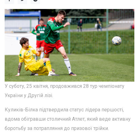
У суботу, 25 квітня, продовжився 28 тур чемпіонату
України у Другій лізі.
Куликів-Білка підтвердила статус лідера першості,
вдома обігравши столичний Атлет, який веде активну
боротьбу за потрапляння до призової трійки.