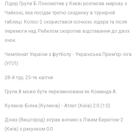
Лідер Групи Б Локомотив у Києві розписав мирову з
Чайкою, яка посідає третю сходинку в турнірній
таблиці. Колос-2 скористався осічкою лідера та після
перемоги над Ребелом скоротив відставання до двох
очок.
Чемпіонат України з футболу - Українська Прем'єр-ліга
(УПЛ)
28-й тур, 25-те квітня
Група А може бути переіменована як Команда А.
Куликів-Білка (Куликів) - Атлет (Київ) 2:0 (1:0)
Діназ (Вишгород) зіграв внічию з Лівим Берегом-2
(Київ) з рахунком 0:0.