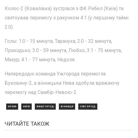
Колос-2 (Ковалівка) зустрівся з ФК Ребел (Київ) та
святкував перемогу з рахунком 4:1 (у першому таймі
2:0).
Голы: 1:0 - 15 минута, Тарануха; 2:0 - 32 минута,
Приходько; 3:0 - 59 минута, Любко; 3:1 - 75 минута,
Мазур; 4:1 - 77 минута, Недоля.
Напередодні команда Ужгорода перемогла
Буковину-2, а вінницька Нива здобула вражаючу
перемогу над Самбір-Нивою-2.
КРИМ
КИЇВ
ВИШГОРОД
ВІННИЦЯ
УЖГОРОД
ЧИТАЙТЕ ТАКОЖ