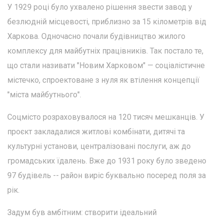
У 1929 році було ухвалено рішення звести завод у
безлюдній місцевості, приблизно за 15 кілометрів від
Харкова. Одночасно почали будівництво жилого
комплексу для майбутніх працівників. Так постало те,
що стали називати "Новим Харковом" — соціалістичне
містечко, спроектоване з нуля як втілення концепції
"міста майбутнього".
Соцмісто розраховувалося на 120 тисяч мешканців. У
проєкт закладалися житлові комбінати, дитячі та
культурні установи, централізовані послуги, аж до
громадських їдалень. Вже до 1931 року було зведено
97 будівель -- район виріс буквально посеред поля за
рік.
Задум був амбітним: створити ідеальний