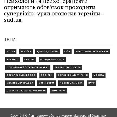
Психологи та психотерапевти
отримають обов'язок проходити
супервізію: уряд оголосив терміни -
sud.ua
ТЕГИ
РОСІЯ
УКРАЇНА
ДОНАЛЬД ТРАМП
КИЇВ
ВОЛОДИМИР ЗЕЛЕНСЬКИЙ
УКРАЇНЦІ
ЄВРОПА
ВОЛОДИМИР ПУТІН
БЕЗПІЛОТНИЙ ЛІТАЛЬНИЙ АПАРАТ
ПРЕЗИДЕНТ УКРАЇНИ
ЄВРОПЕЙСЬКИЙ СОЮЗ
РОСІЯНИ
ЗБРОЙНІ СИЛИ УКРАЇНИ
МОСКВА
УКРАЇНСЬКА ПРАВДА
УКРІНФОРМ
РОСІЙСЬКА МОВА
НАТО
ВАШИНГТОН, ОКРУГ КОЛУМБІЯ
НІМЕЧЧИНА
Copyright © При повному або частковому відтворенні будь-яких