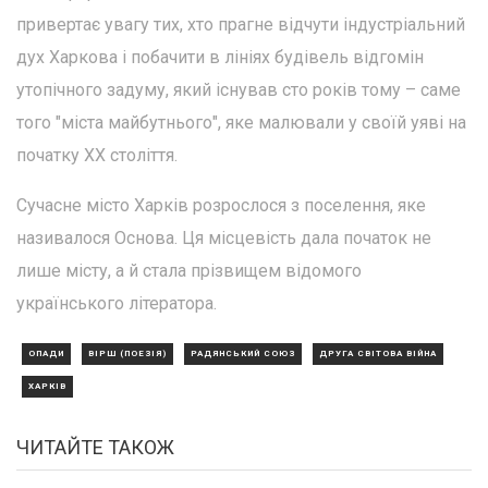
привертає увагу тих, хто прагне відчути індустріальний
дух Харкова і побачити в лініях будівель відгомін
утопічного задуму, який існував сто років тому – саме
того "міста майбутнього", яке малювали у своїй уяві на
початку XX століття.
Сучасне місто Харків розрослося з поселення, яке
називалося Основа. Ця місцевість дала початок не
лише місту, а й стала прізвищем відомого
українського літератора.
ОПАДИ
ВІРШ (ПОЕЗІЯ)
РАДЯНСЬКИЙ СОЮЗ
ДРУГА СВІТОВА ВІЙНА
ХАРКІВ
ЧИТАЙТЕ ТАКОЖ