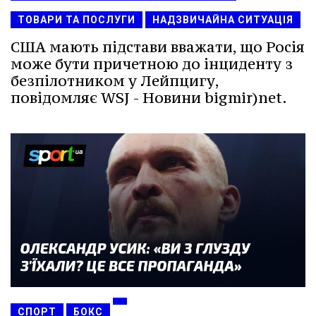
ТОВАРИ ТА ПОСЛУГИ
НАДЗВИЧАЙНА СИТУАЦІЯ
США мають підстави вважати, що Росія
може бути причетною до інциденту з
безпілотником у Лейпцигу,
повідомляє WSJ - Новини bigmir)net.
СПОРТ
БОКС