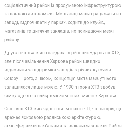
соціалістичний район із продуманою інфраструктурою
та повною автономією. Мешканці мали працювати на
заводі, відпочивати у парках, ходити до клубів,
магазинів та дитячих закладів, не покидаючи межі
району.
Друга світова війна завдала серйозних ударів по ХТЗ,
але після звільнення Харкова район швидко
відновили за підтримки заводів з різних куточків
Союзу. Проте, з часом, концепція міста майбутнього
залишилася лише мрією. У 1990-ті роки ХТЗ здобув
славу одного з найкримінальніших районів Харкова.
Сьогодні ХТЗ виглядає зовсім інакше. Це територія, що
вражає яскравою радянською архітектурою,
атмосферними пам'ятками та зеленими зонами. Район