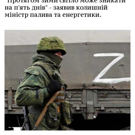
"Протягом зими світло може зникати
на п'ять днів" - заявив колишній
міністр палива та енергетики.