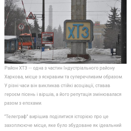
Район ХТЗ -- одна з частин Індустріального району
Харкова, місце з яскравим та суперечливим образом.
У різні часи він викликав стійкі асоціації, ставав
героєм пісень і віршів, а його репутація змінювалася
разом з епохами.
"Телеграф" вирішив поділитися історією про це
захоплююче місце, яке було збудоване як ідеальний