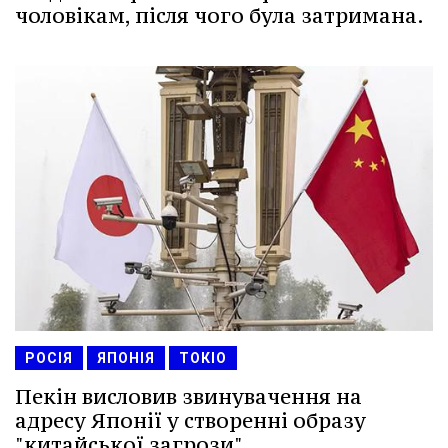
чоловікам, після чого була затримана.
РОСІЯ
ЯПОНІЯ
ТОКІО
Пекін висловив звинувачення на
адресу Японії у створенні образу
"китайської загрози".