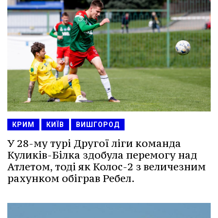
КРИМ
КИЇВ
ВИШГОРОД
У 28-му турі Другої ліги команда
Куликів-Білка здобула перемогу над
Атлетом, тоді як Колос-2 з величезним
рахунком обіграв Ребел.