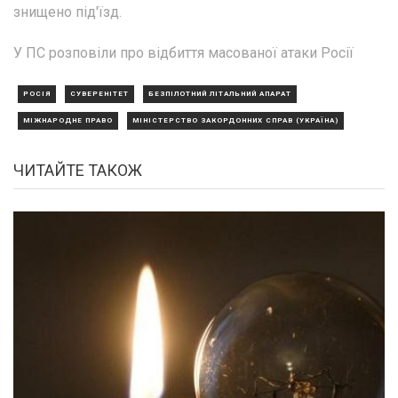
знищено під'їзд.
У ПС розповіли про відбиття масованої атаки Росії
РОСІЯ
СУВЕРЕНІТЕТ
БЕЗПІЛОТНИЙ ЛІТАЛЬНИЙ АПАРАТ
МІЖНАРОДНЕ ПРАВО
МІНІСТЕРСТВО ЗАКОРДОННИХ СПРАВ (УКРАЇНА)
ЧИТАЙТЕ ТАКОЖ