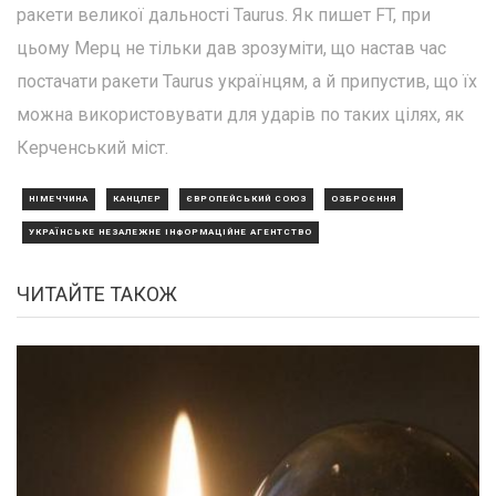
ракети великої дальності Taurus. Як пишет FT, при
цьому Мерц не тільки дав зрозуміти, що настав час
постачати ракети Taurus українцям, а й припустив, що їх
можна використовувати для ударів по таких цілях, як
Керченський міст.
НІМЕЧЧИНА
КАНЦЛЕР
ЄВРОПЕЙСЬКИЙ СОЮЗ
ОЗБРОЄННЯ
УКРАЇНСЬКЕ НЕЗАЛЕЖНЕ ІНФОРМАЦІЙНЕ АГЕНТСТВО
ЧИТАЙТЕ ТАКОЖ