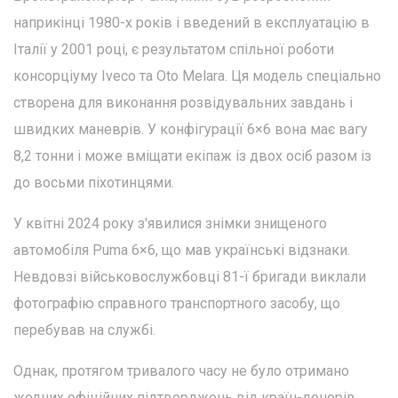
наприкінці 1980-х років і введений в експлуатацію в
Італії у 2001 році, є результатом спільної роботи
консорціуму Iveco та Oto Melara. Ця модель спеціально
створена для виконання розвідувальних завдань і
швидких маневрів. У конфігурації 6×6 вона має вагу
8,2 тонни і може вміщати екіпаж із двох осіб разом із
до восьми піхотинцями.
У квітні 2024 року з'явилися знімки знищеного
автомобіля Puma 6×6, що мав українські відзнаки.
Невдовзі військовослужбовці 81-ї бригади виклали
фотографію справного транспортного засобу, що
перебував на службі.
Однак, протягом тривалого часу не було отримано
жодних офіційних підтверджень від країн-донорів.