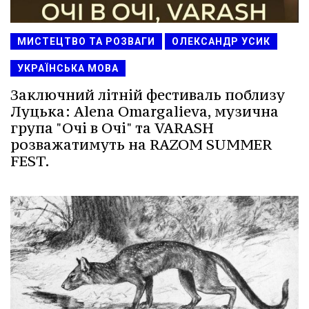
МИСТЕЦТВО ТА РОЗВАГИ
ОЛЕКСАНДР УСИК
УКРАЇНСЬКА МОВА
Заключний літній фестиваль поблизу
Луцька: Alena Omargalieva, музична
група "Очі в Очі" та VARASH
розважатимуть на RAZOM SUMMER
FEST.