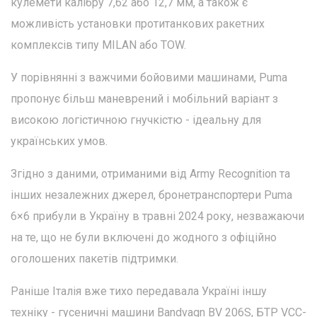
кулемети калібру 7,62 або 12,7 мм, а також є
можливість установки протитанкових ракетних
комплексів типу MILAN або TOW.
У порівнянні з важчими бойовими машинами, Puma
пропонує більш маневрений і мобільний варіант з
високою логістичною гнучкістю - ідеальну для
українських умов.
Згідно з даними, отриманими від Army Recognition та
інших незалежних джерел, бронетранспортери Puma
6×6 прибули в Україну в травні 2024 року, незважаючи
на те, що не були включені до жодного з офіційно
оголошених пакетів підтримки.
Раніше Італія вже тихо передавала Україні іншу
техніку - гусеничні машини Bandvagn BV 206S, БТР VCC-