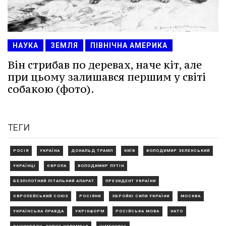
НАУКА
ЗЕМЛЯ
ПІВНІЧНА АМЕРИКА
Він стрибав по деревах, наче кіт, але
при цьому залишався першим у світі
собакою (фото).
ТЕГИ
РОСІЯ
УКРАЇНА
ДОНАЛЬД ТРАМП
КИЇВ
ВОЛОДИМИР ЗЕЛЕНСЬКИЙ
УКРАЇНЦІ
ЄВРОПА
ВОЛОДИМИР ПУТІН
БЕЗПІЛОТНИЙ ЛІТАЛЬНИЙ АПАРАТ
ПРЕЗИДЕНТ УКРАЇНИ
ЄВРОПЕЙСЬКИЙ СОЮЗ
РОСІЯНИ
ЗБРОЙНІ СИЛИ УКРАЇНИ
МОСКВА
УКРАЇНСЬКА ПРАВДА
УКРІНФОРМ
РОСІЙСЬКА МОВА
НАТО