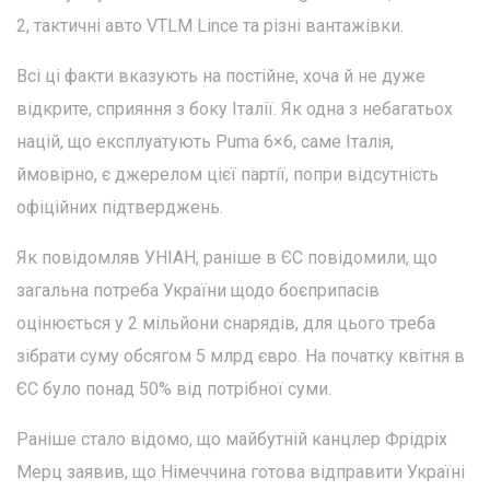
2, тактичні авто VTLM Lince та різні вантажівки.
Всі ці факти вказують на постійне, хоча й не дуже
відкрите, сприяння з боку Італії. Як одна з небагатьох
націй, що експлуатують Puma 6×6, саме Італія,
ймовірно, є джерелом цієї партії, попри відсутність
офіційних підтверджень.
Як повідомляв УНІАН, раніше в ЄС повідомили, що
загальна потреба України щодо боєприпасів
оцінюється у 2 мільйони снарядів, для цього треба
зібрати суму обсягом 5 млрд євро. На початку квітня в
ЄС було понад 50% від потрібної суми.
Раніше стало відомо, що майбутній канцлер Фрідріх
Мерц заявив, що Німеччина готова відправити Україні