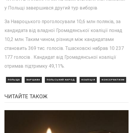
у Польщі завершився другий тур виборів
За Навроцького проголосували 10,6 млн поляків, за
кандидата від владної Громадянської коаліції понад
10,2 млн. Таким чином, різниця між кандидатами
становить 369 тис. голосів. Тшасковскі набрав 10 237
177 голосів . Кандидат від Громадянської коаліції
отримав підтримку 49,11%.
ПОЛЬЩА
ВАРШАВА
ПОЛЬСЬКИЙ НАРОД
КОАЛІЦІЯ
КОНСЕРВАТИЗМ
ЧИТАЙТЕ ТАКОЖ