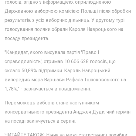
голосів, згідно з інформацією, оприлюдненою
Державною виборчою комісією Польщі після обробки
результатів з усіх виборчих дільниць. У другому турі
голосування поляки обрали Кароля Навроцького на
посаду президента.
"Кандидат, якого висувала партія 'Право і
справедливість', отримав 10 606 628 голосів, що
склало 50,89% підтримки. Кароль Навроцький
випередив мера Варшави Рафала Тшасковського на
1,78%," - зазначається в повідомленні.
Переможець виборів стане наступником
консервативного президента Анджея Дуди, чий термін
на посаді закінчується в серпні.
ЧИТАЙТЕ ТАКОЖ: Нічия на межі статистичної похибки: