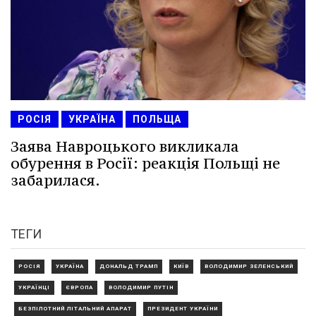
РОСІЯ
УКРАЇНА
ПОЛЬЩА
Заява Навроцького викликала
обурення в Росії: реакція Польщі не
забарилася.
ТЕГИ
РОСІЯ
УКРАЇНА
ДОНАЛЬД ТРАМП
КИЇВ
ВОЛОДИМИР ЗЕЛЕНСЬКИЙ
УКРАЇНЦІ
ЄВРОПА
ВОЛОДИМИР ПУТІН
БЕЗПІЛОТНИЙ ЛІТАЛЬНИЙ АПАРАТ
ПРЕЗИДЕНТ УКРАЇНИ