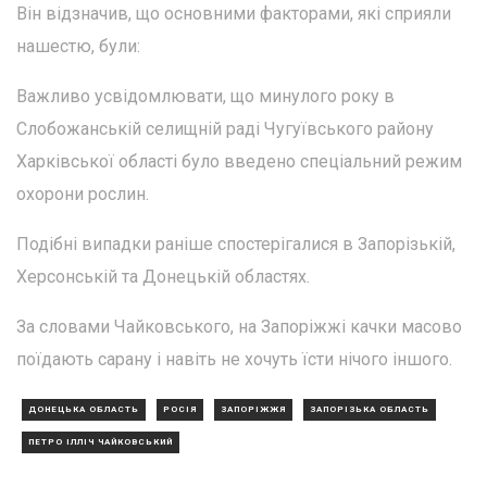
Він відзначив, що основними факторами, які сприяли
нашестю, були:
Важливо усвідомлювати, що минулого року в
Слобожанській селищній раді Чугуївського району
Харківської області було введено спеціальний режим
охорони рослин.
Подібні випадки раніше спостерігалися в Запорізькій,
Херсонській та Донецькій областях.
За словами Чайковського, на Запоріжжі качки масово
поїдають сарану і навіть не хочуть їсти нічого іншого.
ДОНЕЦЬКА ОБЛАСТЬ
РОСІЯ
ЗАПОРІЖЖЯ
ЗАПОРІЗЬКА ОБЛАСТЬ
ПЕТРО ІЛЛІЧ ЧАЙКОВСЬКИЙ