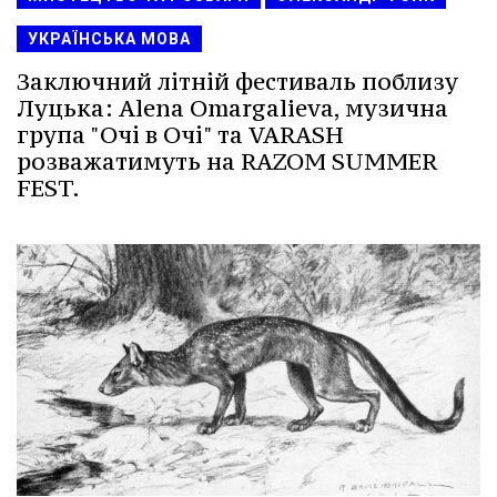
УКРАЇНСЬКА МОВА
Заключний літній фестиваль поблизу
Луцька: Alena Omargalieva, музична
група "Очі в Очі" та VARASH
розважатимуть на RAZOM SUMMER
FEST.