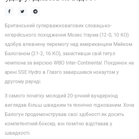
Британський суперважковаговик словацько-
нігерійського походження Мозес Ітаума (12-0, 10 КО)
здобув впевнену перемогу над американцем Майком
Балоганом (21-2, 16 КО), захистивши свій титул
чемпіона за версією WBO Inter-Continental. Поєдинок на
арені SSE Hydro в Глазго завершився нокаутом у
другому раунді.
З самого початку молодий 20-річний вундеркінд
виглядав більш швидким та технічно підкованим. Хоча
Балогун продемонстрував свої здібності як досить
компетентний боксер, він помітно відставав у
швидкості.