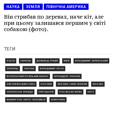
НАУКА
ЗЕМЛЯ
ПІВНІЧНА АМЕРИКА
Він стрибав по деревах, наче кіт, але
при цьому залишався першим у світі
собакою (фото).
ТЕГИ
РОСІЯ
УКРАЇНА
ДОНАЛЬД ТРАМП
КИЇВ
ВОЛОДИМИР ЗЕЛЕНСЬКИЙ
УКРАЇНЦІ
ЄВРОПА
ВОЛОДИМИР ПУТІН
БЕЗПІЛОТНИЙ ЛІТАЛЬНИЙ АПАРАТ
ПРЕЗИДЕНТ УКРАЇНИ
ЄВРОПЕЙСЬКИЙ СОЮЗ
РОСІЯНИ
ЗБРОЙНІ СИЛИ УКРАЇНИ
МОСКВА
УКРАЇНСЬКА ПРАВДА
УКРІНФОРМ
РОСІЙСЬКА МОВА
НАТО
ВАШИНГТОН, ОКРУГ КОЛУМБІЯ
НІМЕЧЧИНА