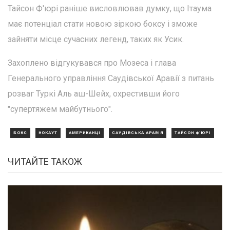
Тайсон Ф'юрі раніше висловлював думку, що Ітаума
має потенціал стати новою зіркою боксу і зможе
зайняти місце сучасних легенд, таких як Усик.
Захоплено відгукувався про Мозеса і глава
Генерального управління Саудівської Аравії з питань
розваг Туркі Аль аш-Шейх, охрестивши його
"супертяжем майбутнього".
БОКС
НОКАУТ
АМЕРИКАНЦІ
САУДІВСЬКА АРАВІЯ
ТАЙСОН Ф'ЮРІ
ЧИТАЙТЕ ТАКОЖ