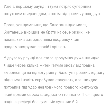
Уже в першому раунді Ітаума потряс суперника
потужним оверхендом, а потім відправив у нокдаун.
Проте, усвідомивши, що Балоган відновився,
британець вирішив не брати на себе ризик і не
поспішати з завершенням поєдинку - він
продемонстрував спокій і зрілість.
У другому раунді все стало зрозуміло дуже швидко.
Лише через кілька митей Ітаума знову відправив
американця на підлогу рингу. Балогун проявив відвагу,
піднявся і навіть спробував атакувати, але швидко
потрапив під удар невловимого правого контрхука,
який вразив своєю швидкістю і точністю. Після цього
падіння рефері без сумнівів зупинив бій.