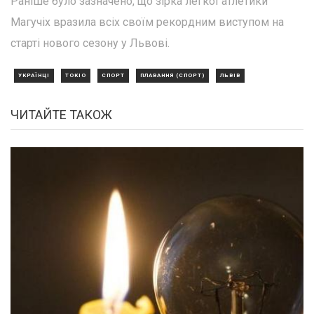
Раніше було зазначено, що зірка легкої атлетики
Магучіх вразила всіх своїм рекордним виступом на
старті нового сезону у Львові.
УКРАЇНЦІ
ТОКІО
СПОРТ
ПЛАВАННЯ (СПОРТ)
ЛЬВІВ
ЧИТАЙТЕ ТАКОЖ