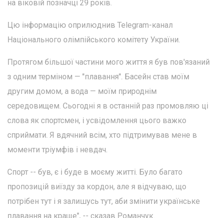
на віковій позначці 29 років.
Цю інформацію оприлюднив Telegram-канал
Національного олімпійського комітету України.
Протягом більшої частини мого життя я був пов'язаний
з одним терміном — "плавання". Басейн став моїм
другим домом, а вода — моїм природнім
середовищем. Сьогодні я в останній раз промовляю ці
слова як спортсмен, і усвідомлення цього важко
сприймати. Я вдячний всім, хто підтримував мене в
моменти тріумфів і невдач.
Спорт -- був, є і буде в моєму житті. Було багато
пропозицій виїзду за кордон, але я відчуваю, що
потрібен тут і я залишусь тут, аби змінити українське
плавання на краще", -- сказав Романчук.