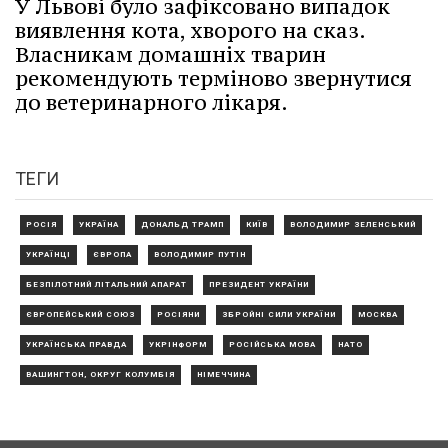
У Львові було зафіксовано випадок
виявлення кота, хворого на сказ.
Власникам домашніх тварин
рекомендують терміново звернутися
до ветеринарного лікаря.
ТЕГИ
РОСІЯ
УКРАЇНА
ДОНАЛЬД ТРАМП
КИЇВ
ВОЛОДИМИР ЗЕЛЕНСЬКИЙ
УКРАЇНЦІ
ЄВРОПА
ВОЛОДИМИР ПУТІН
БЕЗПІЛОТНИЙ ЛІТАЛЬНИЙ АПАРАТ
ПРЕЗИДЕНТ УКРАЇНИ
ЄВРОПЕЙСЬКИЙ СОЮЗ
РОСІЯНИ
ЗБРОЙНІ СИЛИ УКРАЇНИ
МОСКВА
УКРАЇНСЬКА ПРАВДА
УКРІНФОРМ
РОСІЙСЬКА МОВА
НАТО
ВАШИНГТОН, ОКРУГ КОЛУМБІЯ
НІМЕЧЧИНА