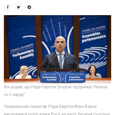
Він додав, що Рада Європи "рішуче підтримує Україну
та її народ".
Генеральний секретар Ради Європи Ален Берсе
висловився щодо атаки Росії на захід України сьогодні,