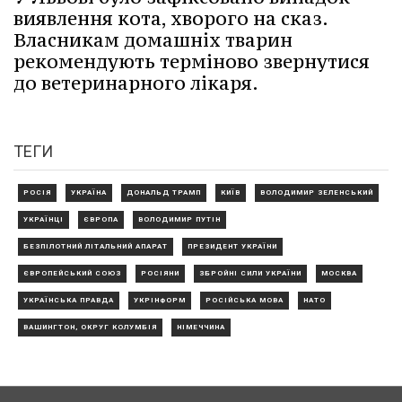
виявлення кота, хворого на сказ.
Власникам домашніх тварин
рекомендують терміново звернутися
до ветеринарного лікаря.
ТЕГИ
РОСІЯ
УКРАЇНА
ДОНАЛЬД ТРАМП
КИЇВ
ВОЛОДИМИР ЗЕЛЕНСЬКИЙ
УКРАЇНЦІ
ЄВРОПА
ВОЛОДИМИР ПУТІН
БЕЗПІЛОТНИЙ ЛІТАЛЬНИЙ АПАРАТ
ПРЕЗИДЕНТ УКРАЇНИ
ЄВРОПЕЙСЬКИЙ СОЮЗ
РОСІЯНИ
ЗБРОЙНІ СИЛИ УКРАЇНИ
МОСКВА
УКРАЇНСЬКА ПРАВДА
УКРІНФОРМ
РОСІЙСЬКА МОВА
НАТО
ВАШИНГТОН, ОКРУГ КОЛУМБІЯ
НІМЕЧЧИНА