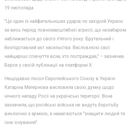
19 листопада.
"Це один із найфатальніших ударів по західній Україні
за весь період повномасштабної агресії, що незабаром
наближається до свого п'ятого року. Брутальний і
безпідставний акт насильства. Висловлюю свої
найщиріші співчуття всім, хто постраждав," – зазначив
Берсе у своїй публікації на платформі Х.
Нещодавно посол Європейського Союзу в Україні
Катаріна Матернова висловила свою думку щодо
нічного нападу Росії на українські території. Вона
зазначила, що російські війська не ведуть боротьбу
виключно з армією, а намагаються "знищити людей та
їхнє існування".