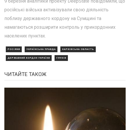
9 березня аналітики проекту DeepState повідомили, що
російські війська активізували свою діяльність
поблизу державного кордону на Сумщині та
намагаються розширити контроль у прикордонних
населених пунктах.
РОСІЯНИ
УКРАЇНСЬКА ПРАВДА
ХАРКІВСЬКА ОБЛАСТЬ
ДЕРЖАВНИЙ КОРДОН УКРАЇНИ
ГЛУХІВ
ЧИТАЙТЕ ТАКОЖ