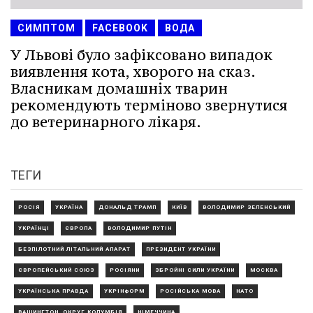
СИМПТОМ
FACEBOOK
ВОДА
У Львові було зафіксовано випадок
виявлення кота, хворого на сказ.
Власникам домашніх тварин
рекомендують терміново звернутися
до ветеринарного лікаря.
ТЕГИ
РОСІЯ
УКРАЇНА
ДОНАЛЬД ТРАМП
КИЇВ
ВОЛОДИМИР ЗЕЛЕНСЬКИЙ
УКРАЇНЦІ
ЄВРОПА
ВОЛОДИМИР ПУТІН
БЕЗПІЛОТНИЙ ЛІТАЛЬНИЙ АПАРАТ
ПРЕЗИДЕНТ УКРАЇНИ
ЄВРОПЕЙСЬКИЙ СОЮЗ
РОСІЯНИ
ЗБРОЙНІ СИЛИ УКРАЇНИ
МОСКВА
УКРАЇНСЬКА ПРАВДА
УКРІНФОРМ
РОСІЙСЬКА МОВА
НАТО
ВАШИНГТОН, ОКРУГ КОЛУМБІЯ
НІМЕЧЧИНА