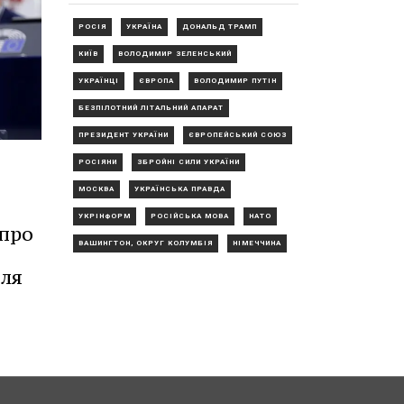
РОСІЯ
УКРАЇНА
ДОНАЛЬД ТРАМП
КИЇВ
ВОЛОДИМИР ЗЕЛЕНСЬКИЙ
УКРАЇНЦІ
ЄВРОПА
ВОЛОДИМИР ПУТІН
БЕЗПІЛОТНИЙ ЛІТАЛЬНИЙ АПАРАТ
ПРЕЗИДЕНТ УКРАЇНИ
ЄВРОПЕЙСЬКИЙ СОЮЗ
РОСІЯНИ
ЗБРОЙНІ СИЛИ УКРАЇНИ
МОСКВА
УКРАЇНСЬКА ПРАВДА
УКРІНФОРМ
РОСІЙСЬКА МОВА
НАТО
 про
ВАШИНГТОН, ОКРУГ КОЛУМБІЯ
НІМЕЧЧИНА
для