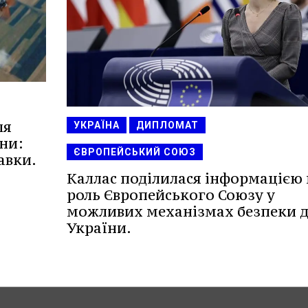
ля
УКРАЇНА
ДИПЛОМАТ
їни:
ЄВРОПЕЙСЬКИЙ СОЮЗ
авки.
Каллас поділилася інформацією
роль Європейського Союзу у
можливих механізмах безпеки 
України.