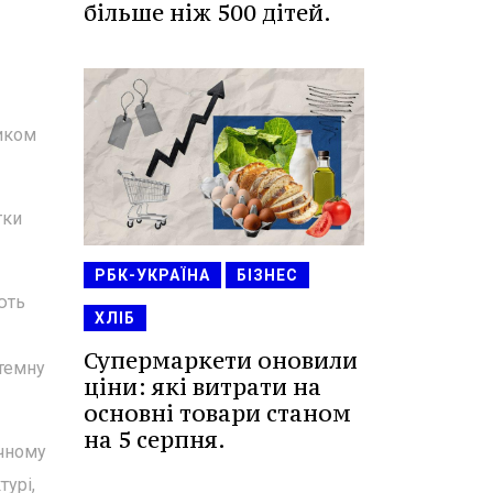
більше ніж 500 дітей.
ликом
тки
РБК-УКРАЇНА
БІЗНЕС
ють
ХЛІБ
Супермаркети оновили
темну
ціни: які витрати на
основні товари станом
на 5 серпня.
ичному
турі,