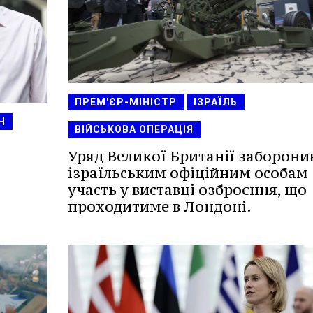
ПРЕМ'ЄР-МІНІСТР
ІЗРАЇЛЬ
Н
ВІЙСЬКОВА ОПЕРАЦІЯ
Уряд Великої Британії заборони
ізраїльським офіційним особам
участь у виставці озброєння, що
проходитиме в Лондоні.