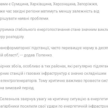
нами є Сумщина, Харківщина, Херсонщина, Запоріжжя,
же час західні регіони матимуть меншу залежність від
ирішувати наявні проблеми.
 підтримка стабільного енергопостачання стане значним вик
уру розподілу.
 трансформаторної підстанції, часто перевищує норму в деся
 області", -- додав Попенко.
рних збоїв, особливо в тих районах, які регулярно підляга
них станцій і газових інфраструктур є значно складнішим
 електрогенераторів. Тому критично важливо провести сис
 на зимовий період.
 Селезньов звернув увагу на критичну ситуацію в енергет
 загарбники посилили свої удари по енергетичній інфраструк