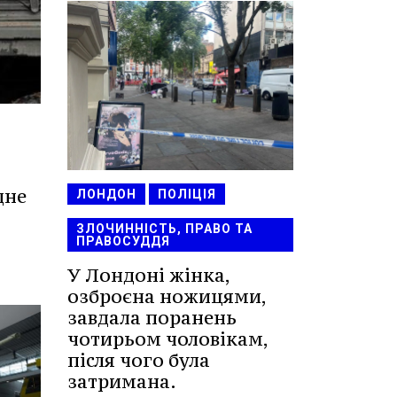
дне
ЛОНДОН
ПОЛІЦІЯ
ЗЛОЧИННІСТЬ, ПРАВО ТА
ПРАВОСУДДЯ
У Лондоні жінка,
озброєна ножицями,
завдала поранень
чотирьом чоловікам,
після чого була
затримана.