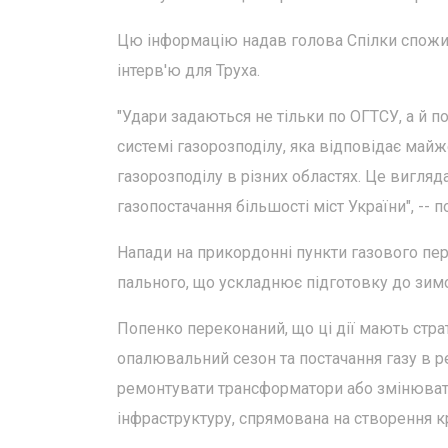
Цю інформацію надав голова Спілки спожи
інтерв'ю для Труха.
"Удари задаються не тільки по ОГТСУ, а й 
системі газорозподілу, яка відповідає майж
газорозподілу в різних областях. Це вигля
газопостачання більшості міст України", --
Напади на прикордонні пункти газового пе
пального, що ускладнює підготовку до зим
Попенко переконаний, що ці дії мають страт
опалювальний сезон та постачання газу в р
ремонтувати трансформатори або змінювати
інфраструктуру, спрямована на створення к