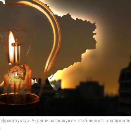
 інфраструктурі України загрожують стабільності опалювал
.