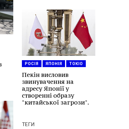
в
РОСІЯ
ЯПОНІЯ
ТОКІО
Пекін висловив
звинувачення на
адресу Японії у
створенні образу
"китайської загрози".
ТЕГИ