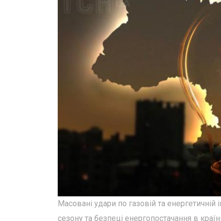
Масовані удари по газовій та енергетичній
сезону та безпеці енергопостачання в країні