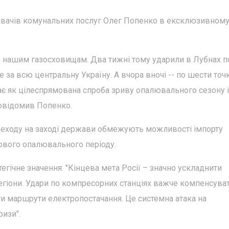
вачів комунальних послуг Олег Попенко в ексклюзивном
по нашим газосховищам. Два тижні тому ударили в Лубнах п
е за всю центральну Україну. А вчора вночі -- по шести точ
дає як цілеспрямована спроба зриву опалювального сезону і
 повідомив Попенко.
реходу на заході держави обмежують можливості імпорту
ового опалювального періоду.
егічне значення: "Кінцева мета Росії – значно ускладнити
егіони. Удари по компресорних станціях важче компенсуват
 маршрути електропостачання. Це системна атака на
ризи".