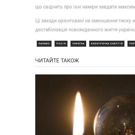
що свідчить про їхні наміри завдати макси
Ці заходи орієнтовані на зменшення тиску н
дестабілізація повсякденного життя українц
ПАЛИВО
РОСІЯ
УКРАЇНА
ЕЛЕКТРИЧНА ЕНЕРГІЯ
УКР
ЧИТАЙТЕ ТАКОЖ