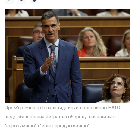
Прем'єр-міністр Іспанії відкинув пропозицію НАТО
щодо збільшення витрат на оборону, назвавши її
"нерозумною" і "контрпродуктивною".