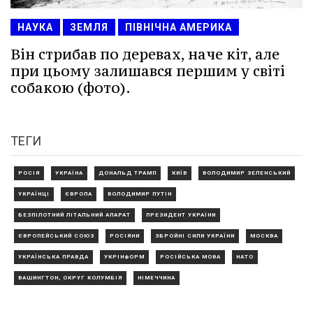
НАУКА
ЗЕМЛЯ
ПІВНІЧНА АМЕРИКА
Він стрибав по деревах, наче кіт, але
при цьому залишався першим у світі
собакою (фото).
ТЕГИ
РОСІЯ
УКРАЇНА
ДОНАЛЬД ТРАМП
КИЇВ
ВОЛОДИМИР ЗЕЛЕНСЬКИЙ
УКРАЇНЦІ
ЄВРОПА
ВОЛОДИМИР ПУТІН
БЕЗПІЛОТНИЙ ЛІТАЛЬНИЙ АПАРАТ
ПРЕЗИДЕНТ УКРАЇНИ
ЄВРОПЕЙСЬКИЙ СОЮЗ
РОСІЯНИ
ЗБРОЙНІ СИЛИ УКРАЇНИ
МОСКВА
УКРАЇНСЬКА ПРАВДА
УКРІНФОРМ
РОСІЙСЬКА МОВА
НАТО
ВАШИНГТОН, ОКРУГ КОЛУМБІЯ
НІМЕЧЧИНА