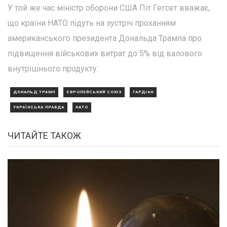
У той же час міністр оборони США Піт Гегсет вважає,
що країни НАТО підуть на зустріч проханням
американського президента Дональда Трампа про
підвищення військових витрат до 5% від валового
внутрішнього продукту.
ДОНАЛЬД ТРАМП
ЄВРОПЕЙСЬКИЙ СОЮЗ
ГАРДІАН
УКРАЇНСЬКА ПРАВДА
НАТО
ЧИТАЙТЕ ТАКОЖ