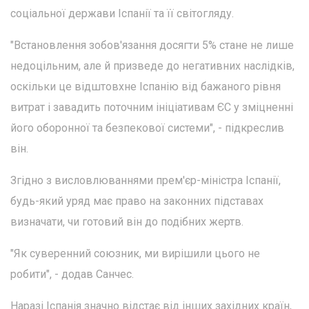
соціальної держави Іспанії та її світогляду.
"Встановлення зобов'язання досягти 5% стане не лише
недоцільним, але й призведе до негативних наслідків,
оскільки це відштовхне Іспанію від бажаного рівня
витрат і завадить поточним ініціативам ЄС у зміцненні
його оборонної та безпекової системи", - підкреслив
він.
Згідно з висловлюваннями прем'єр-міністра Іспанії,
будь-який уряд має право на законних підставах
визначати, чи готовий він до подібних жертв.
"Як суверенний союзник, ми вирішили цього не
робити", - додав Санчес.
Наразі Іспанія значно відстає від інших західних країн,