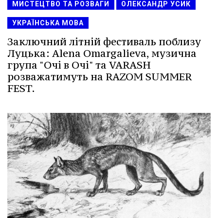
МИСТЕЦТВО ТА РОЗВАГИ
ОЛЕКСАНДР УСИК
УКРАЇНСЬКА МОВА
Заключний літній фестиваль поблизу
Луцька: Alena Omargalieva, музична
група "Очі в Очі" та VARASH
розважатимуть на RAZOM SUMMER
FEST.