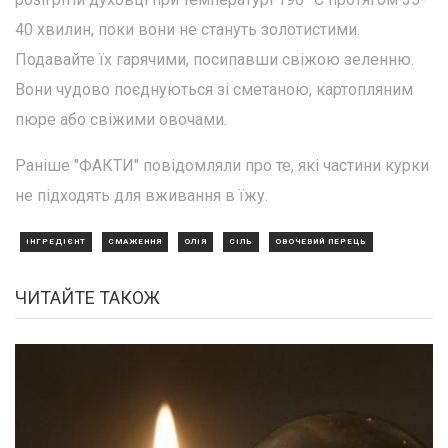
40 хвилин, поки вони не стануть золотистими.
Подавайте їх гарячими, посипавши свіжою зеленню.
Вони чудово поєднуються зі сметаною, картопляним
пюре або свіжими овочами.
Раніше "ФАКТИ" повідомляли про те, які частини курки
не підходять для вживання в їжу.
ІНГРЕДІЄНТ
СМАЖЕННЯ
ОЛІЯ
СІЛЬ
ОВОЧЕВИЙ ПЕРЕЦЬ
ЧИТАЙТЕ ТАКОЖ