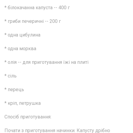
* білокачанна капуста -- 400 г
* гриби печеричні -- 200 г
* одна цибулина
* одна морква
* олія -- для приготування їжі на плиті
* сіль
* перець
* кріп, петрушка
Спосіб приготування:
Почати з приготування начинки. Капусту дрібно