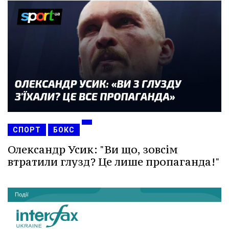
СПОРТ
БОКС
Олександр Усик: "Ви що, зовсім
втратили глузд? Це лише пропаганда!"