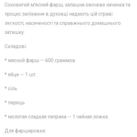
Соковитий м'ясний фарш, запашна овочева начинка та
процес запікання в духовці надають цій страві
легкості, насиченості та справжнього домашнього
затишку.
Складові:
* мясной фарш — 600 граммов
* яйце -- 1 шт.
* сіль
* перець
* молотая сладкая паприка -- 1 чайная ложка.
Для фаршировки: