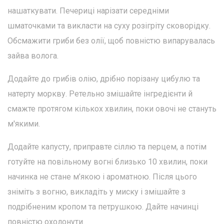
нашаткувати. Печериці нарізати середніми
шматочками та викласти на суху розігріту сковорідку.
Обсмажити гриби без олії, щоб повністю випарувалась
зайва волога.
Додайте до грибів олію, дрібно порізану цибулю та
натерту моркву. Ретельно змішайте інгредієнти й
смажте протягом кількох хвилин, поки овочі не стануть
м'якими.
Додайте капусту, приправте сіллю та перцем, а потім
готуйте на повільному вогні близько 10 хвилин, поки
начинка не стане м’якою і ароматною. Після цього
зніміть з вогню, викладіть у миску і змішайте з
подрібненим кропом та петрушкою. Дайте начинці
повністю охолонути.