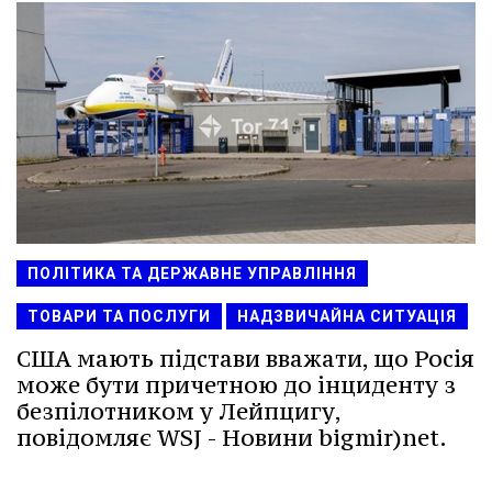
ПОЛІТИКА ТА ДЕРЖАВНЕ УПРАВЛІННЯ
ТОВАРИ ТА ПОСЛУГИ
НАДЗВИЧАЙНА СИТУАЦІЯ
США мають підстави вважати, що Росія
може бути причетною до інциденту з
безпілотником у Лейпцигу,
повідомляє WSJ - Новини bigmir)net.