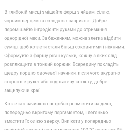
В глибокій мисці змішайте фарш з яйцем, сіллю,
чорним перцем та солодкою паприкою. Добре
перемішайте інгредієнти руками до отримання
однорідної маси. За бажанням, можна злегка відбити
суміш, щоб котлети стали більш соковитими і ніжними.
Сформуйте з фаршу рівні кульки, кожну з яких слід
розплющити в тонкий коржик. Всередину покладіть
щедру порцію овочевої начинки, після чого акуратно
згорніть в рулет або подовжену котлету, добре
защипуючи краї.
Котлети з начинкою потрібно розмістити на деко,
попередньо вкритому пергаментом, і легенько
змастити їх олією зверху. Випікати у попередньо
розігрітій духовці при температурі 190 °C протягом 35-