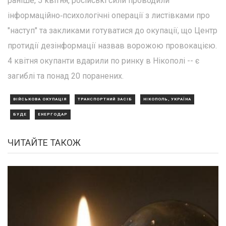
раніше, 5 квітня, російські сили проводили
інформаційно‑психологічні операції з листівками про
"наступ" та закликами готуватися до окупації, що Центр
протидії дезінформації назвав ворожою провокацією.
4 квітня окупанти вдарили по ринку в Нікополі -- є
загиблі та понад 20 поранених.
ВІЙСЬКОВА ОКУПАЦІЯ
ТРАНСПОРТНИЙ ЗАСІБ
НІКОПОЛЬ, УКРАЇНА
БУДЕ
ЕНЕРГОДАР
ЧИТАЙТЕ ТАКОЖ