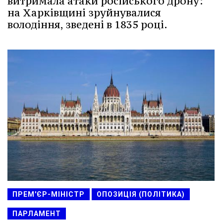
витримала атаки російського дрону:
на Харківщині зруйнувалися
володіння, зведені в 1835 році.
ПРЕМ'ЄР-МІНІСТР
ОПОЗИЦІЯ (ПОЛІТИКА)
ПАРЛАМЕНТ