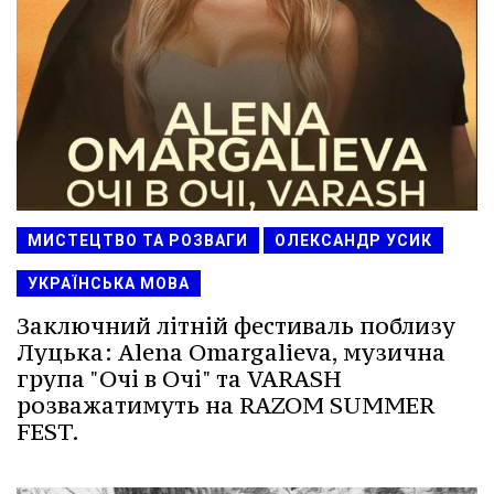
МИСТЕЦТВО ТА РОЗВАГИ
ОЛЕКСАНДР УСИК
УКРАЇНСЬКА МОВА
Заключний літній фестиваль поблизу
Луцька: Alena Omargalieva, музична
група "Очі в Очі" та VARASH
розважатимуть на RAZOM SUMMER
FEST.