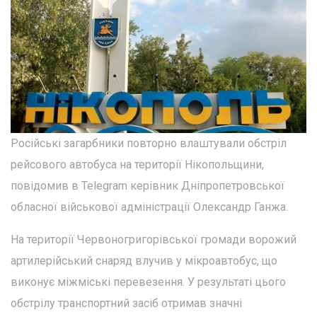
Російські загарбники повторно влаштували обстріл
рейсового автобуса на території Нікопольщини,
повідомив в Telegram керівник Дніпропетровської
обласної військової адміністрації Олександр Ганжа.
На території Червоногригорівської громади ворожий
артилерійський снаряд влучив у мікроавтобус, що
виконує міжміські перевезення. У результаті цього
обстрілу транспортний засіб отримав значні