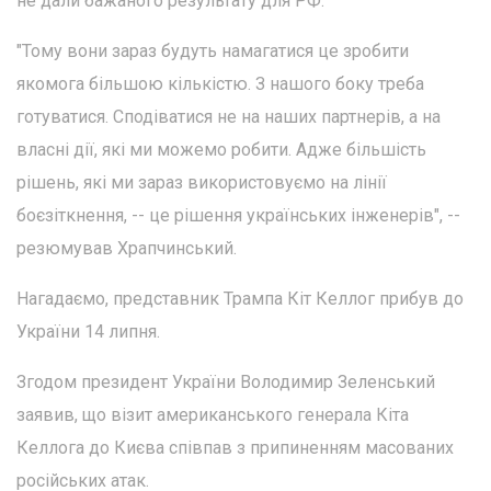
не дали бажаного результату для РФ.
"Тому вони зараз будуть намагатися це зробити
якомога більшою кількістю. З нашого боку треба
готуватися. Сподіватися не на наших партнерів, а на
власні дії, які ми можемо робити. Адже більшість
рішень, які ми зараз використовуємо на лінії
боєзіткнення, -- це рішення українських інженерів", --
резюмував Храпчинський.
Нагадаємо, представник Трампа Кіт Келлог прибув до
України 14 липня.
Згодом президент України Володимир Зеленський
заявив, що візит американського генерала Кіта
Келлога до Києва співпав з припиненням масованих
російських атак.