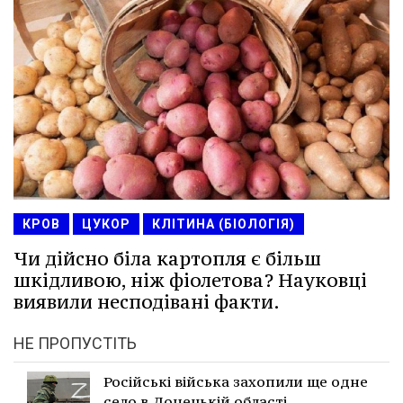
КРОВ
ЦУКОР
КЛІТИНА (БІОЛОГІЯ)
Чи дійсно біла картопля є більш
шкідливою, ніж фіолетова? Науковці
виявили несподівані факти.
НЕ ПРОПУСТІТЬ
Російські війська захопили ще одне
село в Донецькій області.