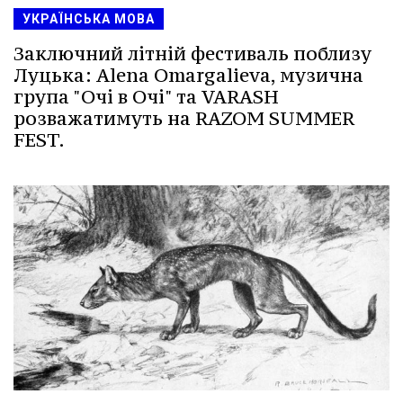
УКРАЇНСЬКА МОВА
Заключний літній фестиваль поблизу
Луцька: Alena Omargalieva, музична
група "Очі в Очі" та VARASH
розважатимуть на RAZOM SUMMER
FEST.