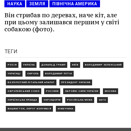
НАУКА
ЗЕМЛЯ
ПІВНІЧНА АМЕРИКА
Він стрибав по деревах, наче кіт, але
при цьому залишався першим у світі
собакою (фото).
ТЕГИ
РОСІЯ
УКРАЇНА
ДОНАЛЬД ТРАМП
КИЇВ
ВОЛОДИМИР ЗЕЛЕНСЬКИЙ
УКРАЇНЦІ
ЄВРОПА
ВОЛОДИМИР ПУТІН
БЕЗПІЛОТНИЙ ЛІТАЛЬНИЙ АПАРАТ
ПРЕЗИДЕНТ УКРАЇНИ
ЄВРОПЕЙСЬКИЙ СОЮЗ
РОСІЯНИ
ЗБРОЙНІ СИЛИ УКРАЇНИ
МОСКВА
УКРАЇНСЬКА ПРАВДА
УКРІНФОРМ
РОСІЙСЬКА МОВА
НАТО
ВАШИНГТОН, ОКРУГ КОЛУМБІЯ
НІМЕЧЧИНА