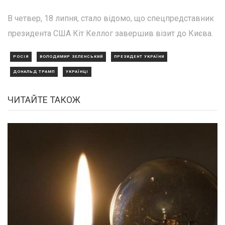
В четвер, 18 липня, стало відомо, що спецпредставник
президента США Кіт Келлог завершив візит до Києва.
РОСІЯ
ВОЛОДИМИР ЗЕЛЕНСЬКИЙ
ПРЕЗИДЕНТ УКРАЇНИ
ДОНАЛЬД ТРАМП
УКРАЇНЦІ
ЧИТАЙТЕ ТАКОЖ