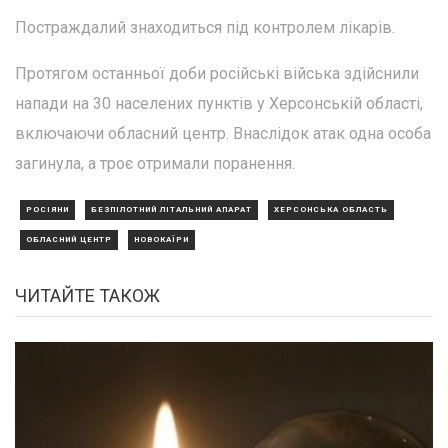
Постраждалий знаходиться під контролем лікарів.
Протягом останньої доби російські війська здійснили
напади на 30 населених пунктів у Херсонській області,
включаючи обласний центр. Внаслідок атак одна особа
загинула, а троє отримали поранення.
РОСІЯНИ
БЕЗПІЛОТНИЙ ЛІТАЛЬНИЙ АПАРАТ
ХЕРСОНСЬКА ОБЛАСТЬ
ОБЛАСНИЙ ЦЕНТР
НОВОКАЇРИ
ЧИТАЙТЕ ТАКОЖ