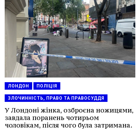
ЛОНДОН
ПОЛІЦІЯ
ЗЛОЧИННІСТЬ, ПРАВО ТА ПРАВОСУДДЯ
У Лондоні жінка, озброєна ножицями,
завдала поранень чотирьом
чоловікам, після чого була затримана.