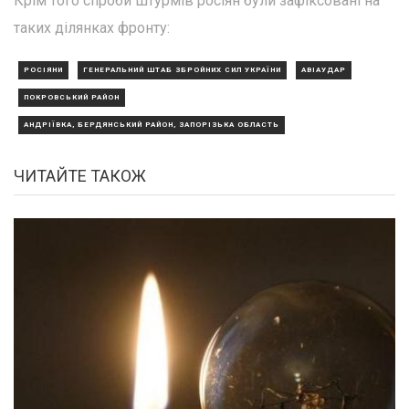
Крім того спроби штурмів росіян були зафіксовані на
таких ділянках фронту:
РОСІЯНИ
ГЕНЕРАЛЬНИЙ ШТАБ ЗБРОЙНИХ СИЛ УКРАЇНИ
АВІАУДАР
ПОКРОВСЬКИЙ РАЙОН
АНДРІЇВКА, БЕРДЯНСЬКИЙ РАЙОН, ЗАПОРІЗЬКА ОБЛАСТЬ
ЧИТАЙТЕ ТАКОЖ