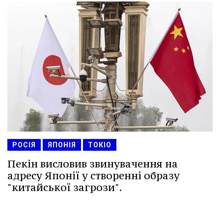
РОСІЯ
ЯПОНІЯ
ТОКІО
Пекін висловив звинувачення на
адресу Японії у створенні образу
"китайської загрози".