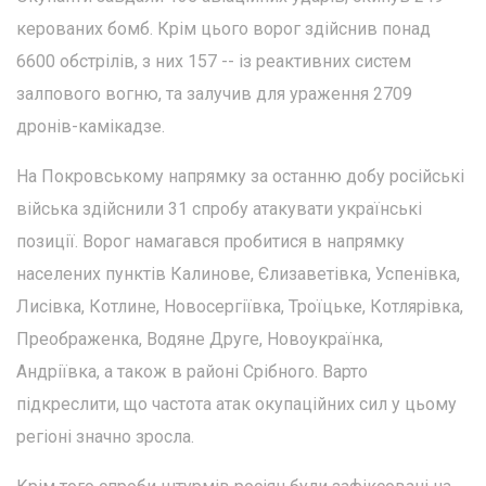
керованих бомб. Крім цього ворог здійснив понад
6600 обстрілів, з них 157 -- із реактивних систем
залпового вогню, та залучив для ураження 2709
дронів-камікадзе.
На Покровському напрямку за останню добу російські
війська здійснили 31 спробу атакувати українські
позиції. Ворог намагався пробитися в напрямку
населених пунктів Калинове, Єлизаветівка, Успенівка,
Лисівка, Котлине, Новосергіївка, Троїцьке, Котлярівка,
Преображенка, Водяне Друге, Новоукраїнка,
Андріївка, а також в районі Срібного. Варто
підкреслити, що частота атак окупаційних сил у цьому
регіоні значно зросла.