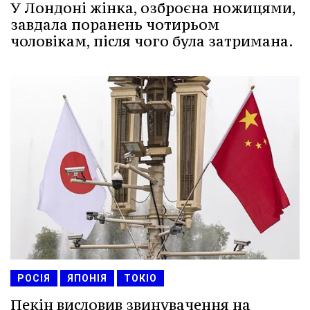
У Лондоні жінка, озброєна ножицями,
завдала поранень чотирьом
чоловікам, після чого була затримана.
РОСІЯ
ЯПОНІЯ
ТОКІО
Пекін висловив звинувачення на