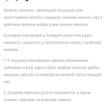
Крабові палички - найкращий інгредієнт для
приготування салатів і швидких, смачних закусок. Ще з
крабових паличок вийде дуже смачна намазка.
Кулінарка поділилася в Instagram рецептом дуже
смачного і швидкого в приготуванні салату з крабових
паличок.
1. У посудину викладаємо нарізані маленькими
кубиками огірки, варені яйця, крабові палички, дрібно
порізану цибулю та натертий на великій тертці твердий
сир.
2. Додаємо майонез до всіх інгредієнтів, а також
солимо і перчимо за власним смаком.