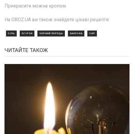
Прикрасити можна кропом.
На OBOZ.UA ви також знайдете цікаві рецепти:
СІЛЬ
ОГІРОК
ЧОРНИЙ ПЕРЕЦЬ
ЗАКУСКА
СИР
ЧИТАЙТЕ ТАКОЖ