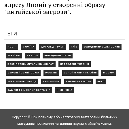
адресу Японії у створенні образу
"китайської загрози".
ТЕГИ
РОСІЯ
УКРАЇНА
ДОНАЛЬД ТРАМП
КИЇВ
ВОЛОДИМИР ЗЕЛЕНСЬКИЙ
УКРАЇНЦІ
ЄВРОПА
ВОЛОДИМИР ПУТІН
БЕЗПІЛОТНИЙ ЛІТАЛЬНИЙ АПАРАТ
ПРЕЗИДЕНТ УКРАЇНИ
ЄВРОПЕЙСЬКИЙ СОЮЗ
РОСІЯНИ
ЗБРОЙНІ СИЛИ УКРАЇНИ
МОСКВА
УКРАЇНСЬКА ПРАВДА
УКРІНФОРМ
РОСІЙСЬКА МОВА
НАТО
ВАШИНГТОН, ОКРУГ КОЛУМБІЯ
НІМЕЧЧИНА
Copyright © При повному або частковому відтворенні будь-яких
матеріалів посилання на данний портал є обов'язковим.