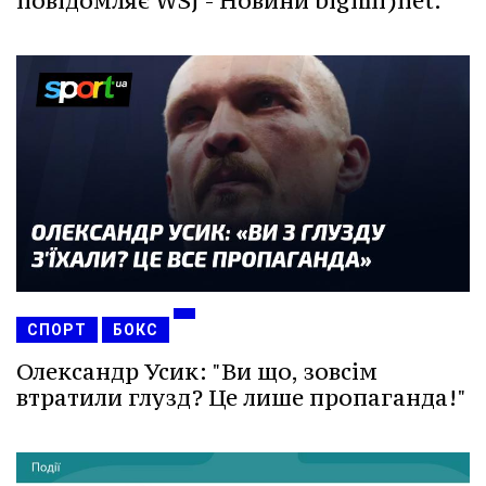
повідомляє WSJ - Новини bigmir)net.
СПОРТ
БОКС
Олександр Усик: "Ви що, зовсім
втратили глузд? Це лише пропаганда!"