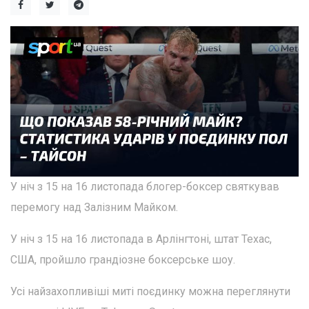
У ніч з 15 на 16 листопада блогер-боксер святкував
перемогу над Залізним Майком.
У ніч з 15 на 16 листопада в Арлінгтоні, штат Техас,
США, пройшло грандіозне боксерське шоу.
Усі найзахопливіші миті поєдинку можна переглянути