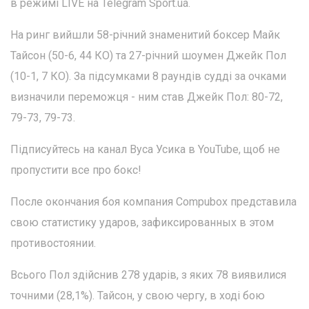
в режимі LIVE на Telegram Sport.ua.
На ринг вийшли 58-річний знаменитий боксер Майк
Тайсон (50-6, 44 КО) та 27-річний шоумен Джейк Пол
(10-1, 7 КО). За підсумками 8 раундів судді за очками
визначили переможця - ним став Джейк Пол: 80-72,
79-73, 79-73.
Підписуйтесь на канал Вуса Усика в YouTube, щоб не
пропустити все про бокс!
После окончания боя компания Compubox представила
свою статистику ударов, зафиксированных в этом
противостоянии.
Всього Пол здійснив 278 ударів, з яких 78 виявилися
точними (28,1%). Тайсон, у свою чергу, в ході бою