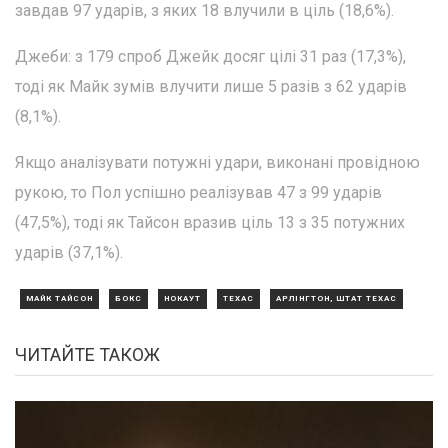
завдав 97 ударів, з яких 18 влучили в ціль (18,6%).
Джеби: з 179 спроб Джейк досяг цілі 31 раз (17,3%),
тоді як Майк зумів влучити лише 5 разів з 62 ударів
(8,1%).
Якщо аналізувати потужні удари, виконані провідною
рукою, то Пол успішно реалізував 47 з 99 ударів
(47,5%), тоді як Тайсон вразив ціль 13 з 35 потужних
ударів (37,1%).
МАЙК ТАЙСОН
БОКС
НОКАУТ
ТЕХАС
АРЛІНГТОН, ШТАТ ТЕХАС
ЧИТАЙТЕ ТАКОЖ