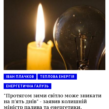
ІВАН ПЛАЧКОВ
ТЕПЛОВА ЕНЕРГІЯ
ЕНЕРГЕТИЧНА ГАЛУЗЬ
"Протягом зими світло може зникати
на п'ять днів" - заявив колишній
міністр палива та енергетики.