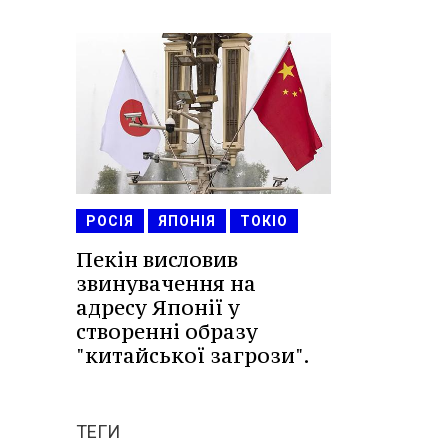
РОСІЯ
ЯПОНІЯ
ТОКІО
Пекін висловив
звинувачення на
адресу Японії у
створенні образу
"китайської загрози".
ТЕГИ