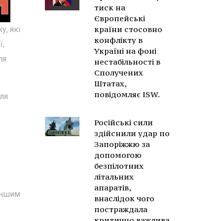
тиск на
Європейські
країни стосовно
у, які
конфлікту в
ї,
Україні на фоні
ля
нестабільності в
Сполучених
Штатах,
повідомляє ISW.
ля
Російські сили
здійснили удар по
Запоріжжю за
допомогою
безпілотних
літальних
апаратів,
 іншим
внаслідок чого
постраждала
критично важлива