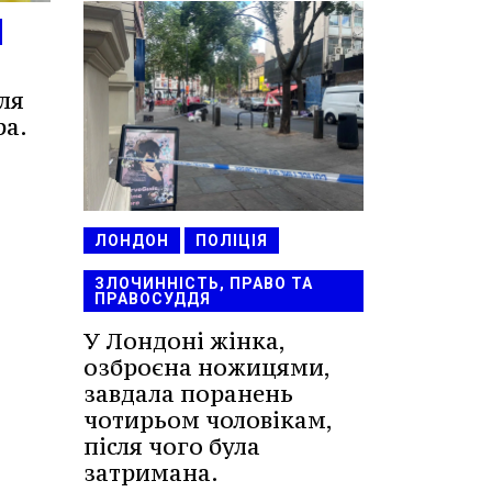
ля
ра.
ЛОНДОН
ПОЛІЦІЯ
ЗЛОЧИННІСТЬ, ПРАВО ТА
ПРАВОСУДДЯ
У Лондоні жінка,
озброєна ножицями,
завдала поранень
чотирьом чоловікам,
після чого була
затримана.