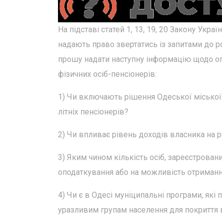
На підставі статей 1, 13, 19, 20 Закону Украї
надають право звертатись із запитами до р
прошу надати наступну інформацію щодо оп
фізичних осіб-пенсіонерів:
1) Чи включають рішення Одеської міської 
літніх пенсіонерів?
2) Чи впливає рівень доходів власника на 
3) Яким чином кількість осіб, зареєстрован
оподаткування або на можливість отримання
4) Чи є в Одесі муніципальні програми, як
уразливим групам населення для покриття в