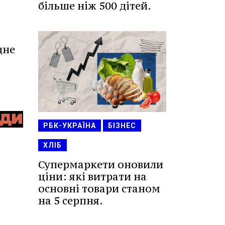
більше ніж 500 дітей.
дне
РБК-УКРАЇНА
БІЗНЕС
ХЛІБ
Супермаркети оновили
ціни: які витрати на
основні товари станом
на 5 серпня.