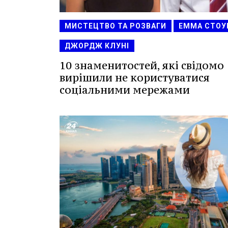
МИСТЕЦТВО ТА РОЗВАГИ
ЕММА СТОУ
ДЖОРДЖ КЛУНІ
10 знаменитостей, які свідомо
вирішили не користуватися
соціальними мережами