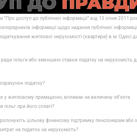
ни "Про доступ до публічної інформації" від 13 січня 2011 рок
озпорядників інформації щодо надання публічної інформаці
одаткування житлової нерухомості (квартири) в м. Одесі д
ради пільги або зменшені ставки податку на нерухомість д
розрахунок податку?
их у житловому приміщенні, впливає на величину об'єкта
 пільг при його сплаті?
і пропонують цільову фінансову підтримку пенсіонерам або
итрат на податок на нерухомість?