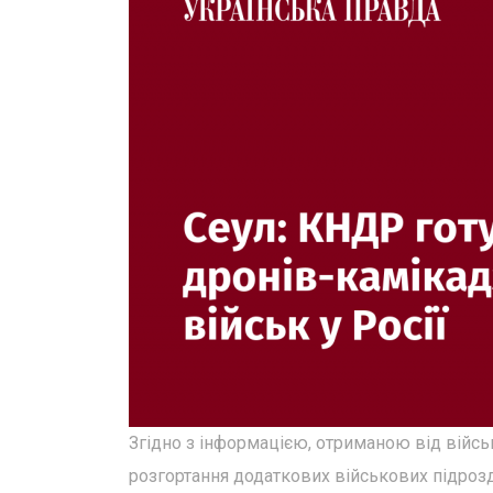
Згідно з інформацією, отриманою від військ
розгортання додаткових військових підрозді