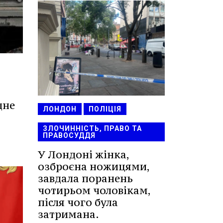
дне
ЛОНДОН
ПОЛІЦІЯ
ЗЛОЧИННІСТЬ, ПРАВО ТА
ПРАВОСУДДЯ
У Лондоні жінка,
озброєна ножицями,
завдала поранень
чотирьом чоловікам,
після чого була
затримана.