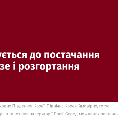
ових Південної Кореї, Північна Корея, ймовірно, готує
лів та техніки на території Росії. Серед можливих поставо