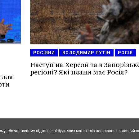
РОСІЯНИ
ВОЛОДИМИР ПУТІН
РОСІЯ
Наступ на Херсон та в Запорізь
регіоні? Які плани має Росія?
 для
оти
ому або частковому відтворенні будь-яких матеріалів посилання на данний п