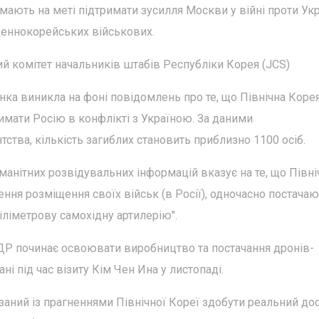
мають на меті підтримати зусилля Москви у війні проти Укр
деннокорейських військових.
й комітет начальників штабів Республіки Корея (JCS)
інка виникла на фоні повідомлень про те, що Північна Коре
римати Росію в конфлікті з Україною. За даними
ства, кількість загиблих становить приблизно 1100 осіб.
оманітних розвідувальних інформацій вказує на те, що Півні
лення розміщення своїх військ (в Росії), одночасно постача
іліметрову самохідну артилерію".
НДР починає освоювати виробництво та постачання дронів-
і під час візиту Кім Чен Ина у листопаді.
язаний із прагненнями Північної Кореї здобути реальний дос