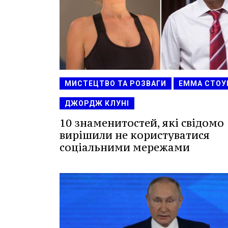
МИСТЕЦТВО ТА РОЗВАГИ
ЕММА СТОУ
ДЖОРДЖ КЛУНІ
10 знаменитостей, які свідомо
вирішили не користуватися
соціальними мережами