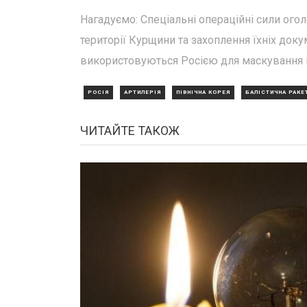
Нагадуємо: Спеціальні операційні сили ого
території Курщини та захоплення їхніх док
використовуються Росією для маскування п
РОСІЯ
АРТИЛЕРІЯ
ПІВНІЧНА КОРЕЯ
БАЛІСТИЧНА РАКЕ
ЧИТАЙТЕ ТАКОЖ