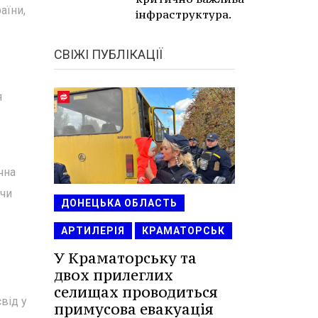
аїни,
інфраструктура.
СВІЖІ ПУБЛІКАЦІЇ
я
чна
ючи
ДОНЕЦЬКА ОБЛАСТЬ
АРТИЛЕРІЯ
КРАМАТОРСЬК
У Краматорську та
двох прилеглих
селищах проводиться
від у
примусова евакуація