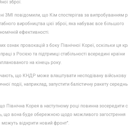
ної зброї.
ні ЗМІ повідомили, що Кім спостерігав за випробуванням р
табного виробництва цієї зброї, яка набуває все більшого
ономічній ефективності.
х ознак провокацій з боку Північної Кореї, оскільки ця кр
праці з Росією та підтримці стабільності всередині країни
апланованого на кінець року.
лючають, що КНДР може влаштувати несподівану військову
ної події, наприклад, запустити балістичну ракету середнь
, що Північна Корея в наступному році повинна зосередити с
ість, що вона буде обережною щодо можливого загострення
і можуть відкрити новий фронт".