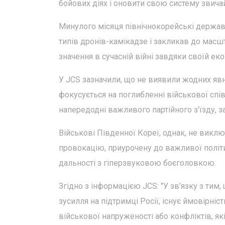
бойових діях і оновити свою систему звичай
Минулого місяця північнокорейські держав
типів дронів-камікадзе і закликав до масш
значення в сучасній війні завдяки своїй ек
У JCS зазначили, що не виявили жодних явни
фокусується на поглибленні військової спів
напередодні важливого партійного з'їзду, з
Військові Південної Кореї, однак, не вик
провокацію, приурочену до важливої політич
дальності з гіперзвуковою боєголовкою.
Згідно з інформацією JCS: "У зв'язку з тим
зусилля на підтримці Росії, існує ймовірн
військової напруженості або конфліктів, як