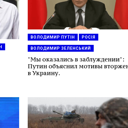
ВОЛОДИМИР ПУТІН
РОСІЯ
Н
ВОЛОДИМИР ЗЕЛЕНСЬКИЙ
"Мы оказались в заблуждении":
Путин объяснил мотивы вторже
в Украину.