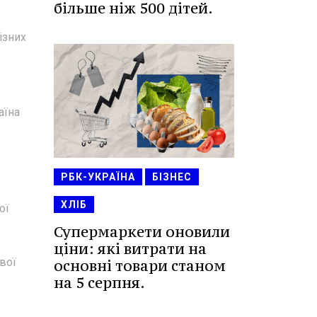
більше ніж 500 дітей.
ізних
аїна
РБК-УКРАЇНА
БІЗНЕС
ХЛІБ
ої
Супермаркети оновили
ціни: які витрати на
вої
основні товари станом
на 5 серпня.