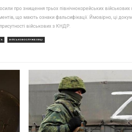
лосили про знищення трьох північнокорейських військових 
ументів, що мають ознаки фальсифікації. Ймовірно, ці доку
рисутності військових з КНДР.
ТА
ВІЙСЬКОВОСЛУЖБОВЦІ