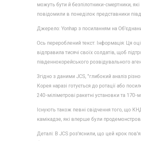
можуть бути й безпілотники-смертники, які 
повідомили в понеділок представники пів
Джерело: Yonhap з посиланням на Об'єднани
Ось перероблений текст: Інформація: Ця оц
відправила тисячі своїх солдатів, щоб підт
південнокорейського розвідувального агент
Згідно з даними JCS, "глибокий аналіз різн
Корея наразі готується до ротації або поси
240-міліметрові ракетні установки та 170-м
Існують також певні свідчення того, що К
камікадзе, які вперше були продемонстрован
Деталі: В JCS роз'яснили, що цей крок пов'