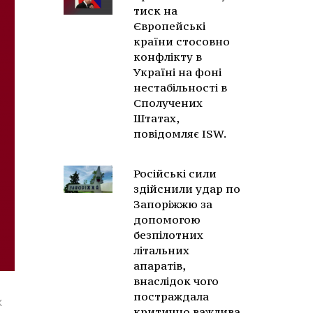
тиск на
Європейські
країни стосовно
конфлікту в
Україні на фоні
нестабільності в
Сполучених
Штатах,
повідомляє ISW.
Російські сили
здійснили удар по
Запоріжжю за
допомогою
безпілотних
літальних
апаратів,
внаслідок чого
постраждала
к
критично важлива