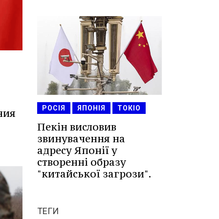
РОСІЯ
ЯПОНІЯ
ТОКІО
ния
Пекін висловив
звинувачення на
адресу Японії у
створенні образу
"китайської загрози".
ТЕГИ