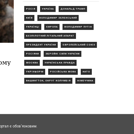
РОСІЯ
УКРАЇНА
ДОНАЛЬД ТРАМП
КИЇВ
ВОЛОДИМИР ЗЕЛЕНСЬКИЙ
УКРАЇНЦІ
ЄВРОПА
ВОЛОДИМИР ПУТІН
БЕЗПІЛОТНИЙ ЛІТАЛЬНИЙ АПАРАТ
ПРЕЗИДЕНТ УКРАЇНИ
ЄВРОПЕЙСЬКИЙ СОЮЗ
РОСІЯНИ
ЗБРОЙНІ СИЛИ УКРАЇНИ
кому
МОСКВА
УКРАЇНСЬКА ПРАВДА
УКРІНФОРМ
РОСІЙСЬКА МОВА
НАТО
ВАШИНГТОН, ОКРУГ КОЛУМБІЯ
НІМЕЧЧИНА
ортал є обов'язковим.