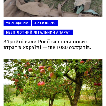
УКРІНФОРМ
АРТИЛЕРІЯ
БЕЗПІЛОТНИЙ ЛІТАЛЬНИЙ АПАРАТ
Збройні сили Росії зазнали нових
втрат в Україні — ще 1080 солдатів.