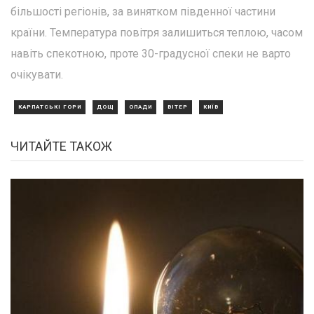
більшості регіонів, за винятком південної частини
країни. Температура повітря залишиться теплою, часом
навіть спекотною, проте 30-градусної спеки не варто
очікувати.
КАРПАТСЬКІ ГОРИ
ДОЩ
ОПАДИ
ВІТЕР
КИЇВ
ЧИТАЙТЕ ТАКОЖ