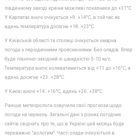
південному заході країни можливі показники до +31°С.
У Карпатах вночі очікується +9...+14°С, в той час як
вдень температура досягне +18...+23°С.
У Київській області та столиці очікується хмарна
погода з періодичними проясненнями. Без опадів. Вітер
буде північно-західний зі швидкістю 5-10 м/с.
Температура вночі коливатиметься від +11 до +16°С, а
вдень досягне +23...+28°С.
У Києві вночі +14...+16°С, вдень +26...+28°С.
Раніше метеорологи озвучили свої прогнози щодо
погоди на червень. Загальні дані з різних погодних
сайтів свідчать про те, що в Україні цей місяць буде
переважно "вологим". Часті опади очікуються в