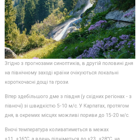
Згідно з прогнозами синоптиків, в другій половині дня
на північному заході країни очікуються локальні
короткочасні дощі та грози.
Вітер здебільшого дме з півдня (у східних регіонах - з
півночі) зі швидкістю 5-10 м/с. У Карпатах, протягом
дня, в окремих місцях можливі пориви до 15-20 м/с.
Вночі температура коливатиметься в межах
+11...+16°С, а вдень підніметься до +23...+28°С, на