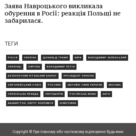
Заява Навроцького викликала
обурення в Росії: реакція Польщі не
забарилася.
ТЕГИ
РОСІЯ
УКРАЇНА
ДОНАЛЬД ТРАМП
КИЇВ
ВОЛОДИМИР ЗЕЛЕНСЬКИЙ
УКРАЇНЦІ
ЄВРОПА
ВОЛОДИМИР ПУТІН
БЕЗПІЛОТНИЙ ЛІТАЛЬНИЙ АПАРАТ
ПРЕЗИДЕНТ УКРАЇНИ
ЄВРОПЕЙСЬКИЙ СОЮЗ
РОСІЯНИ
ЗБРОЙНІ СИЛИ УКРАЇНИ
МОСКВА
УКРАЇНСЬКА ПРАВДА
УКРІНФОРМ
РОСІЙСЬКА МОВА
НАТО
ВАШИНГТОН, ОКРУГ КОЛУМБІЯ
НІМЕЧЧИНА
Copyright © При повному або частковому відтворенні будь-яких