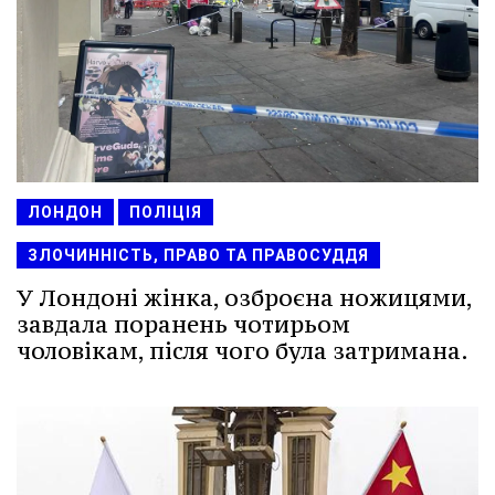
ЛОНДОН
ПОЛІЦІЯ
ЗЛОЧИННІСТЬ, ПРАВО ТА ПРАВОСУДДЯ
У Лондоні жінка, озброєна ножицями,
завдала поранень чотирьом
чоловікам, після чого була затримана.