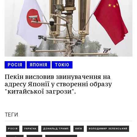
РОСІЯ
ЯПОНІЯ
ТОКІО
Пекін висловив звинувачення на
адресу Японії у створенні образу
"китайської загрози".
ТЕГИ
РОСІЯ
УКРАЇНА
ДОНАЛЬД ТРАМП
КИЇВ
ВОЛОДИМИР ЗЕЛЕНСЬКИЙ