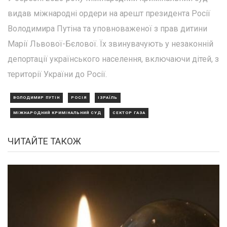
видав міжнародні ордери на арешт президента Росії
Володимира Путіна та уповноваженої з прав дитини
Марії Львової-Бєлової. Їх звинувачують у незаконній
депортації українського населення, включаючи дітей, з
території України до Росії.
ВОЛОДИМИР ПУТІН
РОСІЯ
ІЗРАЇЛЬ
МІЖНАРОДНИЙ КРИМІНАЛЬНИЙ СУД
СЕКТОР ГАЗА
ЧИТАЙТЕ ТАКОЖ