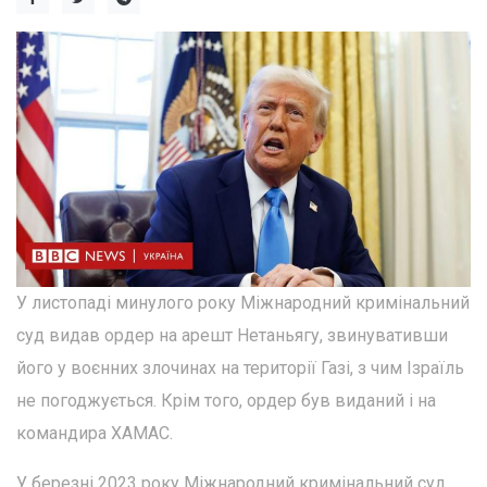
У листопаді минулого року Міжнародний кримінальний
суд видав ордер на арешт Нетаньягу, звинувативши
його у воєнних злочинах на території Газі, з чим Ізраїль
не погоджується. Крім того, ордер був виданий і на
командира ХАМАС.
У березні 2023 року Міжнародний кримінальний суд