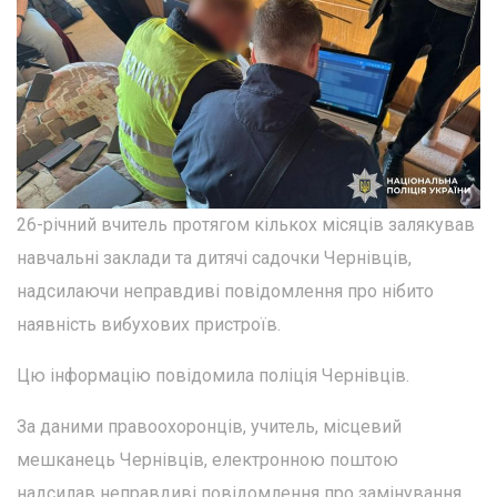
26-річний вчитель протягом кількох місяців залякував
навчальні заклади та дитячі садочки Чернівців,
надсилаючи неправдиві повідомлення про нібито
наявність вибухових пристроїв.
Цю інформацію повідомила поліція Чернівців.
За даними правоохоронців, учитель, місцевий
мешканець Чернівців, електронною поштою
надсилав неправдиві повідомлення про замінування