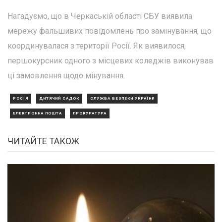
Нагадуємо, що в Черкаській області СБУ виявила
мережу фальшивих повідомлень про замінування, що
координувалася з території Росії. Як виявилося,
першокурсник одного з місцевих коледжів виконував
ці замовлення щодо мінування.
РОСІЯ
ДИТЯЧИЙ САДОК
СЛУЖБА БЕЗПЕКИ УКРАЇНИ
ЕЛЕКТРОННА ПОШТА
ПРОКУРАТУРА
ЧИТАЙТЕ ТАКОЖ