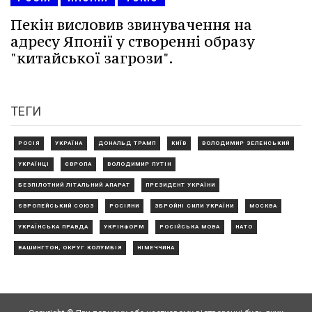
Пекін висловив звинувачення на
адресу Японії у створенні образу
"китайської загрози".
ТЕГИ
РОСІЯ
УКРАЇНА
ДОНАЛЬД ТРАМП
КИЇВ
ВОЛОДИМИР ЗЕЛЕНСЬКИЙ
УКРАЇНЦІ
ЄВРОПА
ВОЛОДИМИР ПУТІН
БЕЗПІЛОТНИЙ ЛІТАЛЬНИЙ АПАРАТ
ПРЕЗИДЕНТ УКРАЇНИ
ЄВРОПЕЙСЬКИЙ СОЮЗ
РОСІЯНИ
ЗБРОЙНІ СИЛИ УКРАЇНИ
МОСКВА
УКРАЇНСЬКА ПРАВДА
УКРІНФОРМ
РОСІЙСЬКА МОВА
НАТО
ВАШИНГТОН, ОКРУГ КОЛУМБІЯ
НІМЕЧЧИНА