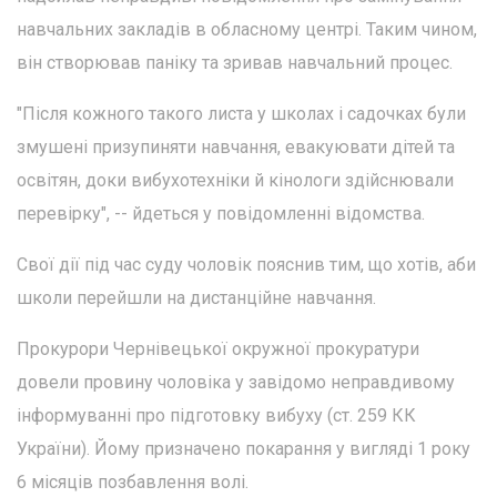
навчальних закладів в обласному центрі. Таким чином,
він створював паніку та зривав навчальний процес.
"Після кожного такого листа у школах і садочках були
змушені призупиняти навчання, евакуювати дітей та
освітян, доки вибухотехніки й кінологи здійснювали
перевірку", -- йдеться у повідомленні відомства.
Свої дії під час суду чоловік пояснив тим, що хотів, аби
школи перейшли на дистанційне навчання.
Прокурори Чернівецької окружної прокуратури
довели провину чоловіка у завідомо неправдивому
інформуванні про підготовку вибуху (ст. 259 КК
України). Йому призначено покарання у вигляді 1 року
6 місяців позбавлення волі.