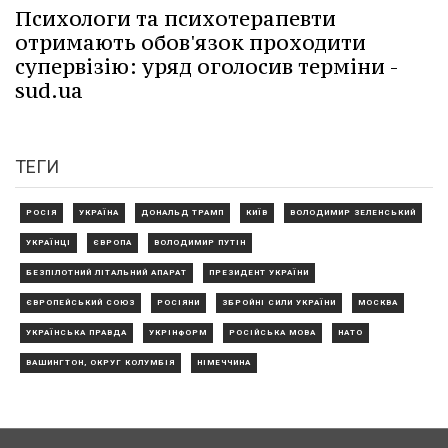
Психологи та психотерапевти
отримають обов'язок проходити
супервізію: уряд оголосив терміни -
sud.ua
ТЕГИ
РОСІЯ
УКРАЇНА
ДОНАЛЬД ТРАМП
КИЇВ
ВОЛОДИМИР ЗЕЛЕНСЬКИЙ
УКРАЇНЦІ
ЄВРОПА
ВОЛОДИМИР ПУТІН
БЕЗПІЛОТНИЙ ЛІТАЛЬНИЙ АПАРАТ
ПРЕЗИДЕНТ УКРАЇНИ
ЄВРОПЕЙСЬКИЙ СОЮЗ
РОСІЯНИ
ЗБРОЙНІ СИЛИ УКРАЇНИ
МОСКВА
УКРАЇНСЬКА ПРАВДА
УКРІНФОРМ
РОСІЙСЬКА МОВА
НАТО
ВАШИНГТОН, ОКРУГ КОЛУМБІЯ
НІМЕЧЧИНА