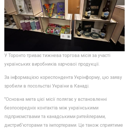
У Торонто триває тижнева торгова місія за участі
українських виробників харчової продукції.
За інформацією кореспондента Укрінформу, цю заяву
зробили в посольстві України в Канаді.
"Основна мета цієї місії полягає у встановленні
безпосередніх контактів між українськими
підприємствами та канадськими ритейлерами,
дистриб'юторами та імпортерами. Це також сприятиме