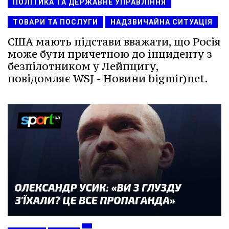
ПОЛІТИКА ТА ДЕРЖАВНЕ УПРАВЛІННЯ
ТОВАРИ ТА ПОСЛУГИ
НАДЗВИЧАЙНА СИТУАЦІЯ
США мають підстави вважати, що Росія
може бути причетною до інциденту з
безпілотником у Лейпцигу,
повідомляє WSJ - Новини bigmir)net.