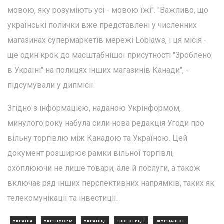
мовою, яку розуміють усі - мовою їжі". "Важливо, що
українські полички вже представлені у численних
магазинах супермаркетів мережі Loblaws, і ця місія -
ще один крок до масштабнішої присутності "Зроблено
в Україні" на полицях інших магазинів Канади", -
підсумували у дипмісії.
Згідно з інформацією, наданою Укрінформом,
минулого року набула сили нова редакція Угоди про
вільну торгівлю між Канадою та Україною. Цей
документ розширює рамки вільної торгівлі,
охоплюючи не лише товари, але й послуги, а також
включає ряд інших перспективних напрямків, таких як
телекомунікації та інвестиції.
УКРАЇНА
УКРІНФОРМ
УКРАЇНЦІ
ІНВЕСТИЦІЇ
ЖУРНАЛІСТ