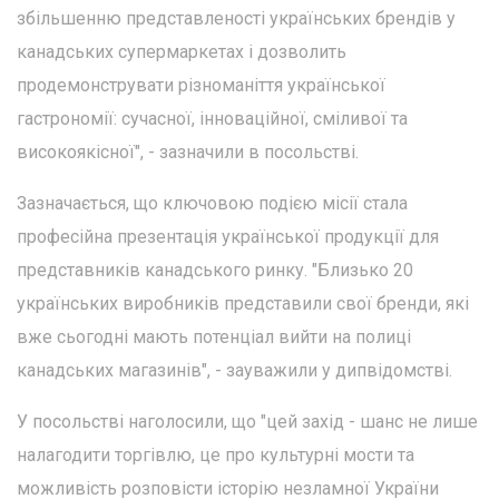
збільшенню представленості українських брендів у
канадських супермаркетах і дозволить
продемонструвати різноманіття української
гастрономії: сучасної, інноваційної, сміливої та
високоякісної", - зазначили в посольстві.
Зазначається, що ключовою подією місії стала
професійна презентація української продукції для
представників канадського ринку. "Близько 20
українських виробників представили свої бренди, які
вже сьогодні мають потенціал вийти на полиці
канадських магазинів", - зауважили у дипвідомстві.
У посольстві наголосили, що "цей захід - шанс не лише
налагодити торгівлю, це про культурні мости та
можливість розповісти історію незламної України