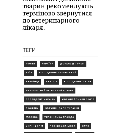
тварин рекомендують
терміново звернутися
до ветеринарного
лікаря.
ТЕГИ
РОСІЯ
УКРАЇНА
ДОНАЛЬД ТРАМП
КИЇВ
ВОЛОДИМИР ЗЕЛЕНСЬКИЙ
УКРАЇНЦІ
ЄВРОПА
ВОЛОДИМИР ПУТІН
БЕЗПІЛОТНИЙ ЛІТАЛЬНИЙ АПАРАТ
ПРЕЗИДЕНТ УКРАЇНИ
ЄВРОПЕЙСЬКИЙ СОЮЗ
РОСІЯНИ
ЗБРОЙНІ СИЛИ УКРАЇНИ
МОСКВА
УКРАЇНСЬКА ПРАВДА
УКРІНФОРМ
РОСІЙСЬКА МОВА
НАТО