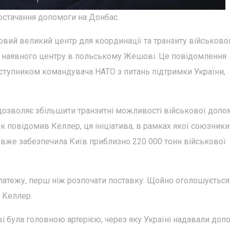
остачання допомоги на Донбас.
новий великий центр для координації та транзиту військово
е наявного центру в польському Жешові. Це повідомлення
аступником командувача НАТО з питань підтримки України,
 дозволяє збільшити транзитні можливості військової допо
к повідомив Келлер, ця ініціатива, в рамках якої союзники
 вже забезпечила Київ приблизно 220 000 тонн військової
платежу, перш ніж розпочати поставку. Щойно оголошується
е Келлер.
і була головною артерією, через яку Україні надавали доп