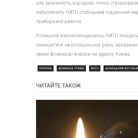
але залежність від однієї точки створювала 
забезпечить НАТО стабільний південний ма
прибережні райони.
Колишній високопосадовець НАТО повідоми
залишатися на колишньому рівні, незважа
прямі фінансові внески на адресу Києва.
УКРАЇНА
ДОНАЛЬД ТРАМП
НАТО
ДОНЕЦЬКИЙ ВУГІЛЬН
ЧИТАЙТЕ ТАКОЖ