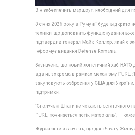
Він забезпечить маршрут, необхідний для п
З січня 2026 року в Румунії буде відкрито 
техніки, що доповнить функціонування вж
підтвердив генерал Майк Келлер, який є з
інформує видання Defense Romania.
Зазначено, що новий логістичний хаб НАТО
вдвічі, зокрема в рамках механізму PURL. Я
закуповують озброєння у США для України,
підтримки.
"Сполучені Штати не чекають остаточного 
PURL, починається потік матеріалів", -- каж
Журналісти вказують, що досі база у Жешув