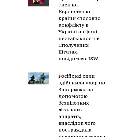
тиск на
Європейські
країни стосовно
конфлікту в
Україні на фоні
нестабільності в
Сполучених
Штатах,
повідомляє ISW.
Російські сили
здійснили удар по
Запоріжжю за
допомогою
безпілотних
літальних
апаратів,
внаслідок чого
постраждала
критично важлива