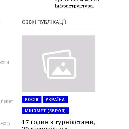
інфраструктура.
СВІЖІ ПУБЛІКАЦІЇ
ї
моги
РОСІЯ
УКРАЇНА
 пакет
МІНОМЕТ (ЗБРОЯ)
17 годин з турнікетами,
омогу,
20 хірургічних