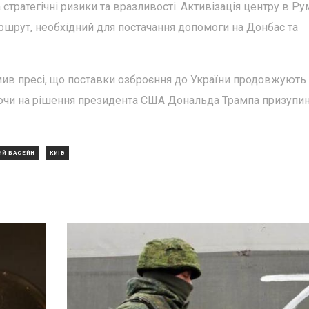
стратегічні ризики та вразливості. Активізація центру в Ру
ршрут, необхідний для постачання допомоги на Донбас та
в пресі, що поставки озброєння до України продовжують
ючи на рішення президента США Дональда Трампа призупи
ИЙ БАСЕЙН
КИЇВ