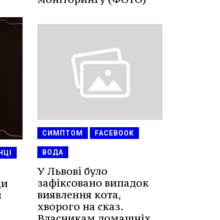
СИМПТОМ
FACEBOOK
ВОДА
НЦІ
У Львові було
и
зафіксовано випадок
ди
виявлення кота,
и
хворого на сказ.
Власникам домашніх