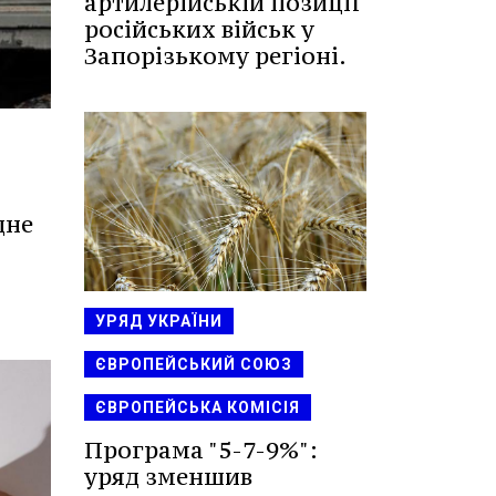
артилерійській позиції
російських військ у
Запорізькому регіоні.
дне
УРЯД УКРАЇНИ
ЄВРОПЕЙСЬКИЙ СОЮЗ
ЄВРОПЕЙСЬКА КОМІСІЯ
Програма "5-7-9%":
уряд зменшив