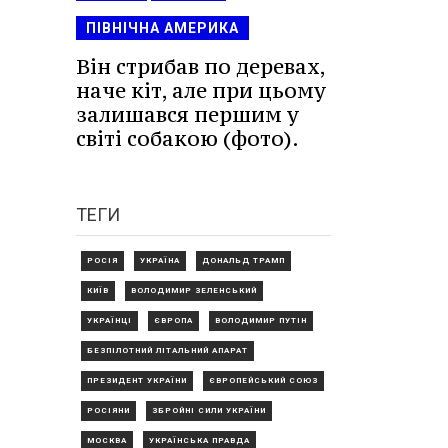
ПІВНІЧНА АМЕРИКА
Він стрибав по деревах,
наче кіт, але при цьому
залишався першим у
світі собакою (фото).
ТЕГИ
РОСІЯ
УКРАЇНА
ДОНАЛЬД ТРАМП
КИЇВ
ВОЛОДИМИР ЗЕЛЕНСЬКИЙ
УКРАЇНЦІ
ЄВРОПА
ВОЛОДИМИР ПУТІН
БЕЗПІЛОТНИЙ ЛІТАЛЬНИЙ АПАРАТ
ПРЕЗИДЕНТ УКРАЇНИ
ЄВРОПЕЙСЬКИЙ СОЮЗ
РОСІЯНИ
ЗБРОЙНІ СИЛИ УКРАЇНИ
МОСКВА
УКРАЇНСЬКА ПРАВДА