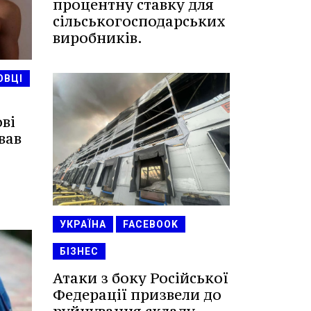
процентну ставку для
сільськогосподарських
виробників.
ОВЦІ
ві
вав
УКРАЇНА
FACEBOOK
БІЗНЕС
Атаки з боку Російської
Федерації призвели до