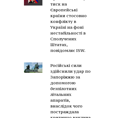
тиск на
Європейські
країни стосовно
конфлікту в
Україні на фоні
нестабільності в
Сполучених
Штатах,
повідомляє ISW.
Російські сили
здійснили удар по
Запоріжжю за
допомогою
безпілотних
літальних
апаратів,
внаслідок чого
постраждала
критично важлива