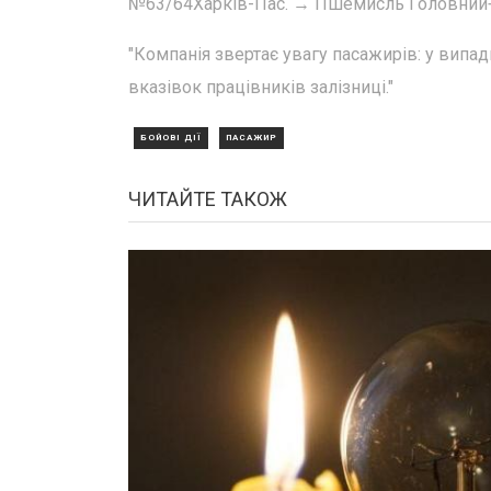
№63/64Харків-Пас. → Пшемисль Головний
"Компанія звертає увагу пасажирів: у випа
вказівок працівників залізниці."
БОЙОВІ ДІЇ
ПАСАЖИР
ЧИТАЙТЕ ТАКОЖ