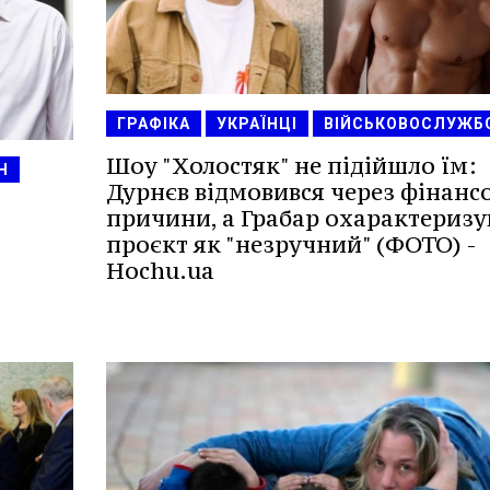
ГРАФІКА
УКРАЇНЦІ
ВІЙСЬКОВОСЛУЖБ
Шоу "Холостяк" не підійшло їм:
Н
Дурнєв відмовився через фінансо
причини, а Грабар охарактеризу
проєкт як "незручний" (ФОТО) -
Hochu.ua