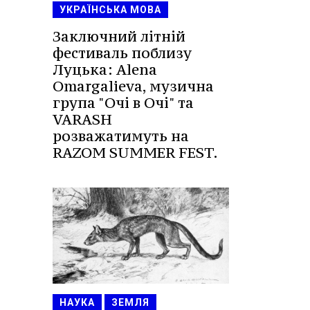
УКРАЇНСЬКА МОВА
Заключний літній
фестиваль поблизу
Луцька: Alena
Omargalieva, музична
група "Очі в Очі" та
VARASH
розважатимуть на
RAZOM SUMMER FEST.
НАУКА
ЗЕМЛЯ