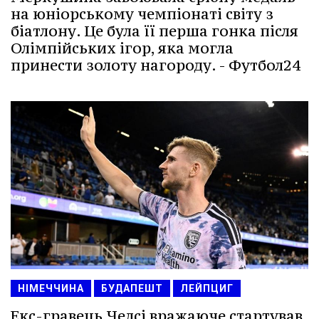
на юніорському чемпіонаті світу з
біатлону. Це була її перша гонка після
Олімпійських ігор, яка могла
принести золоту нагороду. - Футбол24
НІМЕЧЧИНА
БУДАПЕШТ
ЛЕЙПЦИГ
Екс-гравець Челсі вражаюче стартував