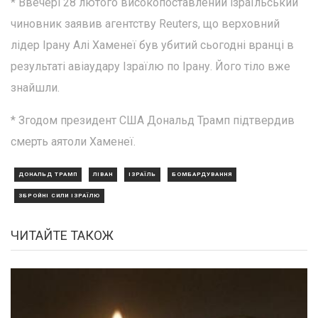
* Ввечері 28 лютого високопоставлений ізраїльський
чиновник заявив агентству Reuters, що верховний
лідер Ірану Алі Хаменеї був убитий сьогодні вранці в
результаті авіаудару Ізраїлю по Ірану. Його тіло вже
знайшли.
* Згодом президент США Дональд Трамп підтвердив
смерть аятоли Хаменеї.
ДОНАЛЬД ТРАМП
ЛІВАН
ІЗРАЇЛЬ
БОМБАРДУВАННЯ
ЗБРОЙНІ СИЛИ ІЗРАЇЛЮ
ЧИТАЙТЕ ТАКОЖ