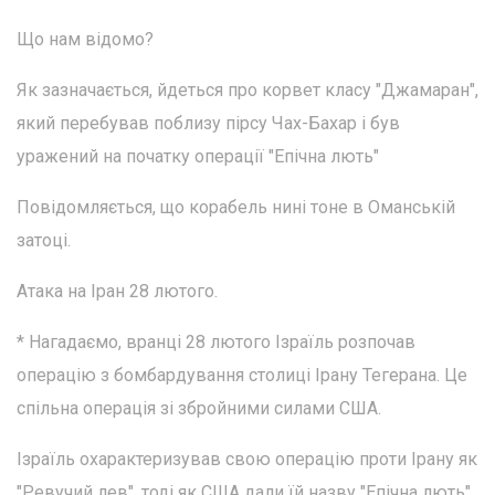
Що нам відомо?
Як зазначається, йдеться про корвет класу "Джамаран",
який перебував поблизу пірсу Чах-Бахар і був
уражений на початку операції "Епічна лють"
Повідомляється, що корабель нині тоне в Оманській
затоці.
Атака на Іран 28 лютого.
* Нагадаємо, вранці 28 лютого Ізраїль розпочав
операцію з бомбардування столиці Ірану Тегерана. Це
спільна операція зі збройними силами США.
Ізраїль охарактеризував свою операцію проти Ірану як
"Ревучий лев", тоді як США дали їй назву "Епічна лють".