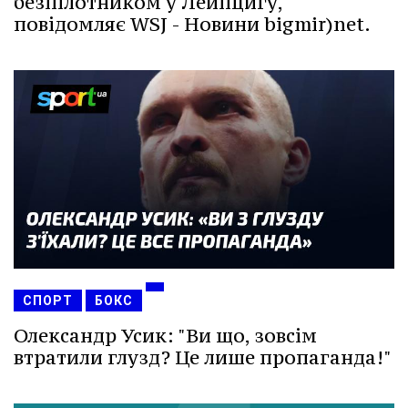
безпілотником у Лейпцигу,
повідомляє WSJ - Новини bigmir)net.
СПОРТ
БОКС
Олександр Усик: "Ви що, зовсім
втратили глузд? Це лише пропаганда!"