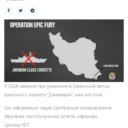
У США заявили про ураження в Оманській затоці
іранського корвету "Джамаран", нині він тоне.
Цю інформацію надає Центральне командування
Збройних сил Сполучених Штатів, інформує
Цензор.НЕТ.