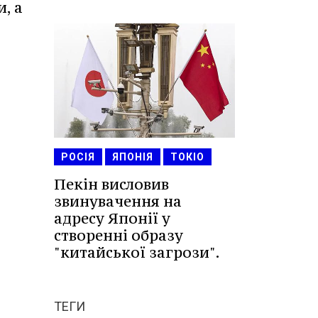
, а
РОСІЯ
ЯПОНІЯ
ТОКІО
Пекін висловив
звинувачення на
адресу Японії у
створенні образу
"китайської загрози".
ТЕГИ