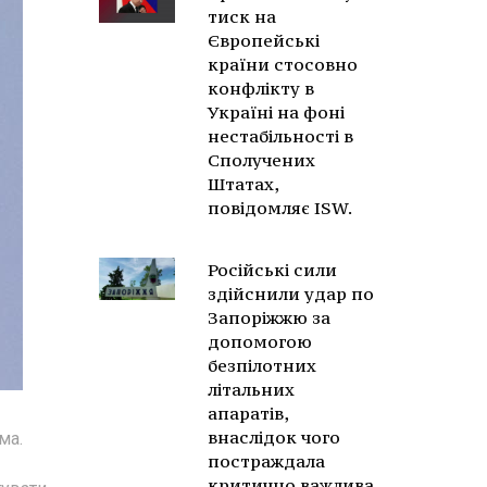
тиск на
Європейські
країни стосовно
конфлікту в
Україні на фоні
нестабільності в
Сполучених
Штатах,
повідомляє ISW.
Російські сили
здійснили удар по
Запоріжжю за
допомогою
безпілотних
літальних
апаратів,
внаслідок чого
ма.
постраждала
критично важлива