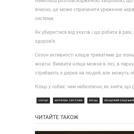
Найбільш розповсюдженою хворобою, що пе
вчасно, це може спричинити ураження нерв
системи.
Як уберегтися від укусів і що робити в разі
здоров'я.
Сезон активності кліщів триватиме до пізнь
жовтні. Виявити кліща можна в лісі, в парку 
стрибають з дерев на людей, але можуть пов
Кліщі у собак: чим небезпечні, як зняти, що 
СЕРЦЕ
НЕРВОВА СИСТЕМА
КЛІЩІ
КЛІЩОВИЙ ЕНЦЕФАЛ
ЧИТАЙТЕ ТАКОЖ