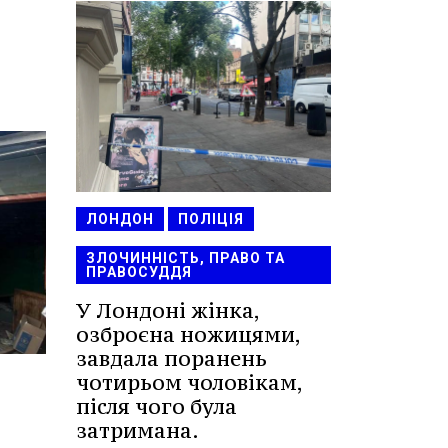
ЛОНДОН
ПОЛІЦІЯ
ЗЛОЧИННІСТЬ, ПРАВО ТА
ПРАВОСУДДЯ
У Лондоні жінка,
озброєна ножицями,
завдала поранень
чотирьом чоловікам,
після чого була
затримана.