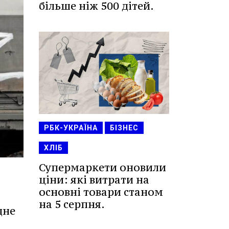
більше ніж 500 дітей.
РБК-УКРАЇНА
БІЗНЕС
ХЛІБ
Супермаркети оновили
ціни: які витрати на
основні товари станом
на 5 серпня.
дне