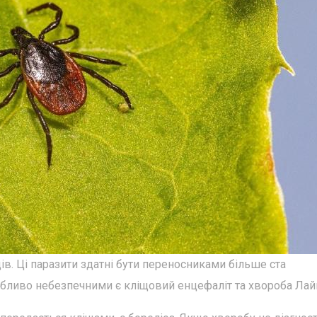
щів. Ці паразити здатні бути переносниками більше ста
обливо небезпечними є кліщовий енцефаліт та хвороба Лай