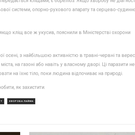
редається кліщами, є бореліоз. Якщо хворобу не діагнос
ової системи, опорно-рухового апарату та серцево-судинн
, якщо кліщ все ж укусив, пояснили в Міністерстві охорони
ої осені, з найбільшою активністю в травні-червні та верес
міста, на газоні або навіть у власному дворі. Ці паразити не
зти на їхнє тіло, поки людина відпочиває на природі.
робити, як захистити.
ІТ
ХВОРОБА ЛАЙМА