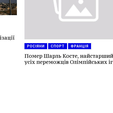
ізації
РОСІЯНИ
СПОРТ
ФРАНЦІЯ
Помер Шарль Косте, найстарший
усіх переможців Олімпійських іг