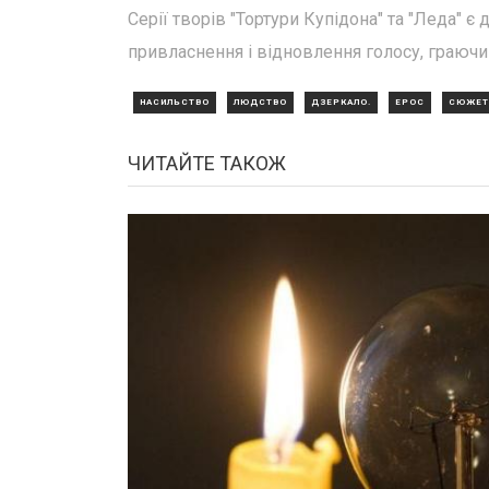
Серії творів "Тортури Купідона" та "Леда" є
привласнення і відновлення голосу, граючи
НАСИЛЬСТВО
ЛЮДСТВО
ДЗЕРКАЛО.
ЕРОС
СЮЖЕТ
ЧИТАЙТЕ ТАКОЖ