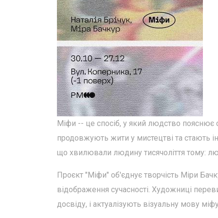
Міфи -- це спосіб, у який людство пояснює
продовжують жити у мистецтві та стають ін
що хвилювали людину тисячоліття тому: любо
Проєкт "Міфи" об'єднує творчість Міри Бачку
відображення сучасності. Художниці перев
досвіду, і актуалізують візуальну мову міфу