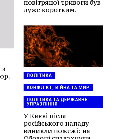
повітряної тривоги був
дуже коротким.
 з
ор.
ПОЛІТИКА
КОНФЛІКТ, ВІЙНА ТА МИР
ПОЛІТИКА ТА ДЕРЖАВНЕ
УПРАВЛІННЯ
У Києві після
російського нападу
виникли пожежі: на
Оболоні спалахнули