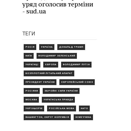
уряд оголосив терміни
- sud.ua
ТЕГИ
РОСІЯ
УКРАЇНА
ДОНАЛЬД ТРАМП
КИЇВ
ВОЛОДИМИР ЗЕЛЕНСЬКИЙ
УКРАЇНЦІ
ЄВРОПА
ВОЛОДИМИР ПУТІН
БЕЗПІЛОТНИЙ ЛІТАЛЬНИЙ АПАРАТ
ПРЕЗИДЕНТ УКРАЇНИ
ЄВРОПЕЙСЬКИЙ СОЮЗ
РОСІЯНИ
ЗБРОЙНІ СИЛИ УКРАЇНИ
МОСКВА
УКРАЇНСЬКА ПРАВДА
УКРІНФОРМ
РОСІЙСЬКА МОВА
НАТО
ВАШИНГТОН, ОКРУГ КОЛУМБІЯ
НІМЕЧЧИНА