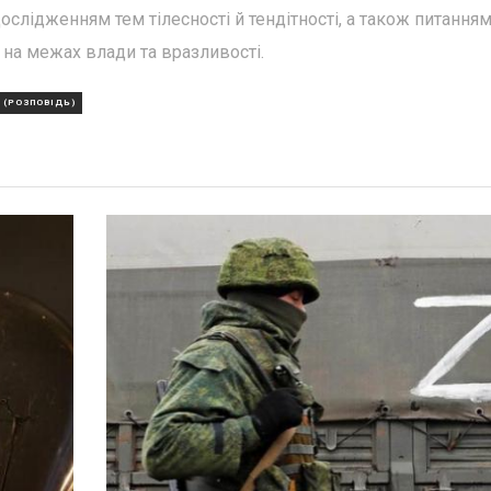
 дослідженням тем тілесності й тендітності, а також питання
 на межах влади та вразливості.
 (РОЗПОВІДЬ)