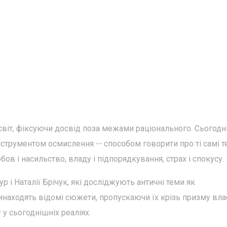
 світ, фіксуючи досвід поза межами раціонального. Сьогодн
струментом осмислення -- способом говорити про ті самі т
в і насильство, владу і підпорядкування, страх і спокусу.
р і Наталії Брічук, які досліджують античні теми як
инаходять відомі сюжети, пропускаючи їх крізь призму вла
 у сьогоднішніх реаліях.