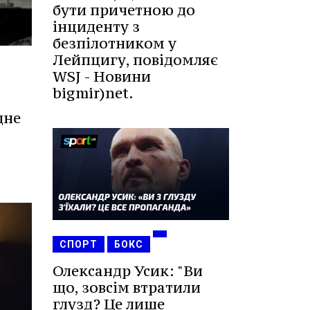
бути причетною до
інциденту з
безпілотником у
Лейпцигу, повідомляє
WSJ - Новини
bigmir)net.
дне
СПОРТ
БОКС
Олександр Усик: "Ви
що, зовсім втратили
глузд? Це лише