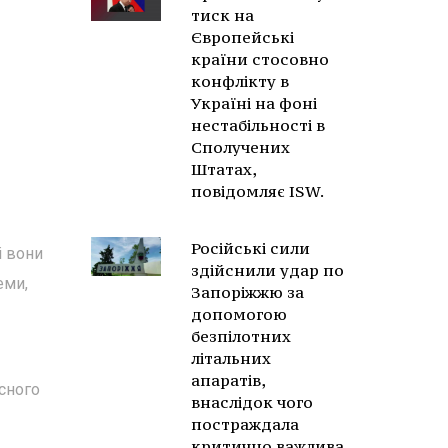
тиск на
Європейські
країни стосовно
конфлікту в
Україні на фоні
нестабільності в
Сполучених
Штатах,
повідомляє ISW.
Російські сили
і вони
здійснили удар по
еми,
Запоріжжю за
допомогою
безпілотних
літальних
апаратів,
сного
внаслідок чого
постраждала
критично важлива