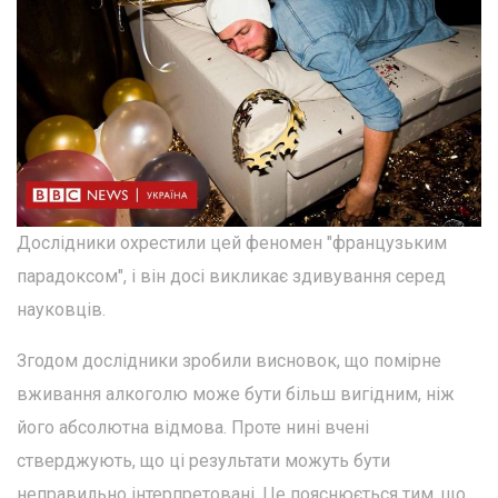
Дослідники охрестили цей феномен "французьким
парадоксом", і він досі викликає здивування серед
науковців.
Згодом дослідники зробили висновок, що помірне
вживання алкоголю може бути більш вигідним, ніж
його абсолютна відмова. Проте нині вчені
стверджують, що ці результати можуть бути
неправильно інтерпретовані. Це пояснюється тим, що