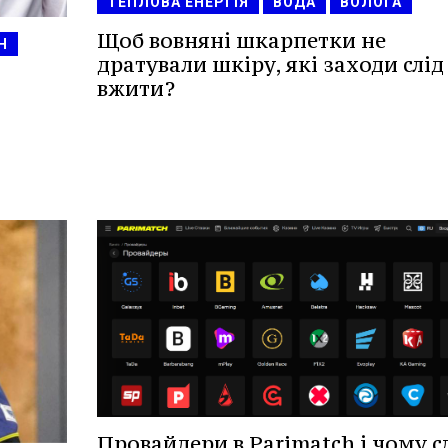
ТЕПЛОВА ЕНЕРГІЯ
ВОДА
ВОЛОГА
Щоб вовняні шкарпетки не
Н
дратували шкіру, які заходи слід
вжити?
Провайдери в Parimatch і чому с