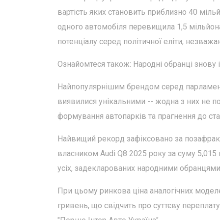
вартість яких становить приблизно 40 мільй
одного автомобіля перевищила 1,5 мільйона
потенціалу серед політичної еліти, незважа
Ознайомтеся також: Народні обранці знову 
Найпопулярнішим брендом серед парламентар
виявилися унікальними -- жодна з них не п
формування автопарків та прагнення до ста
Найвищий рекорд зафіксовано за позафракц
власником Audi Q8 2025 року за суму 5,015
усіх, задекларованих народними обранцями 
При цьому ринкова ціна аналогічних моделе
гривень, що свідчить про суттєву переплату