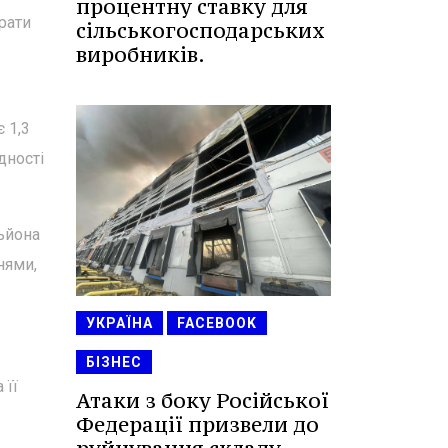
процентну ставку для
рати
сільськогосподарських
виробників.
 1,3
дності
ьйона
нями,
УКРАЇНА
FACEBOOK
БІЗНЕС
 її
Атаки з боку Російської
Федерації призвели до