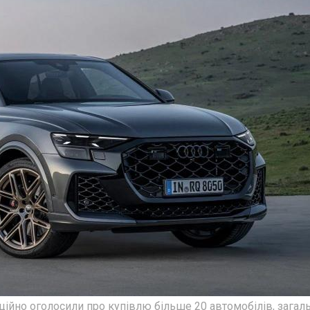
іційно оголосили про купівлю більше 20 автомобілів, загал