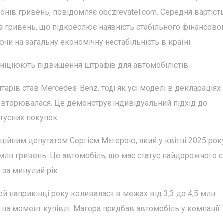
онів гривень, повідомляє obozrevatel.com. Середня вартіст
 гривень, що підкреслює наявність стабільного фінансово
ючи на загальну економічну нестабільність в країні.
ініціюють підвищення штрафів для автомобілістів.
ів став Mercedes-Benz, тоді як усі моделі в деклараціях
овторювалася. Це демонструє індивідуальний підхід до
тусних покупок.
ійним депутатом Сергієм Магерою, який у квітні 2025 рок
 млн гривень. Це автомобіль, що має статус найдорожчого 
за минулий рік.
й наприкінці року коливалася в межах від 3,3 до 4,5 млн
 на момент купівлі. Магера придбав автомобіль у компанії