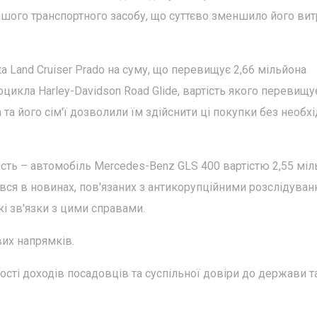
ншого транспортного засобу, що суттєво зменшило його вит
 Land Cruiser Prado на суму, що перевищує 2,66 мільйона
оцикла Harley-Davidson Road Glide, вартість якого перевищує
та його сім'ї дозволили їм здійснити ці покупки без необхі
сть – автомобіль Mercedes-Benz GLS 400 вартістю 2,55 міл
явся в новинах, пов'язаних з антикорупційними розслідуван
кі зв'язки з цими справами.
их напрямків.
ості доходів посадовців та суспільної довіри до держави та