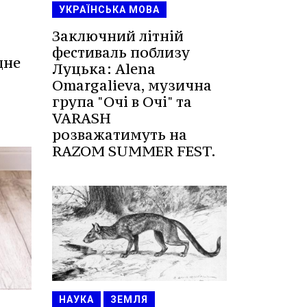
УКРАЇНСЬКА МОВА
Заключний літній
фестиваль поблизу
дне
Луцька: Alena
Omargalieva, музична
група "Очі в Очі" та
VARASH
розважатимуть на
RAZOM SUMMER FEST.
НАУКА
ЗЕМЛЯ