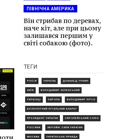
ПІВНІЧНА АМЕРИКА
Він стрибав по деревах,
наче кіт, але при цьому
залишався першим у
світі собакою (фото).
ТЕГИ
РОСІЯ
УКРАЇНА
ДОНАЛЬД ТРАМП
КИЇВ
ВОЛОДИМИР ЗЕЛЕНСЬКИЙ
УКРАЇНЦІ
ЄВРОПА
ВОЛОДИМИР ПУТІН
БЕЗПІЛОТНИЙ ЛІТАЛЬНИЙ АПАРАТ
ПРЕЗИДЕНТ УКРАЇНИ
ЄВРОПЕЙСЬКИЙ СОЮЗ
РОСІЯНИ
ЗБРОЙНІ СИЛИ УКРАЇНИ
лоти
МОСКВА
УКРАЇНСЬКА ПРАВДА