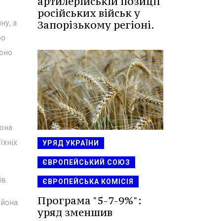
артилерійській позиції
російських військ у
Запорізькому регіоні.
ну, а
oo
воно
йона
їхніх
УРЯД УКРАЇНИ
ЄВРОПЕЙСЬКИЙ СОЮЗ
в.
ЄВРОПЕЙСЬКА КОМІСІЯ
Програма "5-7-9%":
ьйона
уряд зменшив