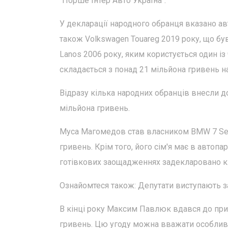
"Порше Інтер Авто Україна".
У декларації народного обранця вказано ав
також Volkswagen Touareg 2019 року, що бу
Lanos 2006 року, яким користується один і
складається з понад 21 мільйона гривень на
Відразу кілька народних обранців внесли до
мільйона гривень.
Муса Магомедов став власником BMW 7 Seri
гривень. Крім того, його сім'я має в автопа
готівкових заощадженнях задекларовано кіл
Ознайомтеся також: Депутати виступають з
В кінці року Максим Павлюк вдався до прид
гривень. Цю угоду можна вважати особливо