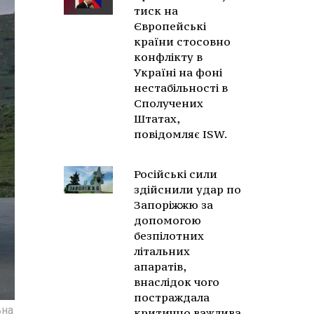
тиск на
Європейські
країни стосовно
конфлікту в
Україні на фоні
нестабільності в
Сполучених
Штатах,
повідомляє ISW.
Російські сили
здійснили удар по
Запоріжжю за
допомогою
безпілотних
літальних
апаратів,
внаслідок чого
постраждала
ьна
критично важлива