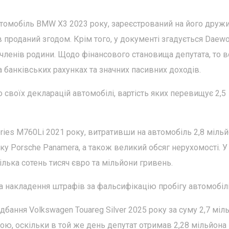
томобіль BMW X3 2023 року, зареєстрований на його дружи
в проданий згодом. Крім того, у документі згадується Daew
з членів родини. Щодо фінансового становища депутата, то 
 банківських рахунках та значних пасивних доходів.
 своїх декларацій автомобілі, вартість яких перевищує 2,5
es M760Li 2021 року, витративши на автомобіль 2,8 міль
рку Porsche Panamera, а також великий обсяг нерухомості. У 
ька сотень тисяч євро та мільйони гривень.
а накладення штрафів за фальсифікацію пробігу автомобілі
бання Volkswagen Touareg Silver 2025 року за суму 2,7 міл
ю, оскільки в той же день депутат отримав 2,28 мільйона