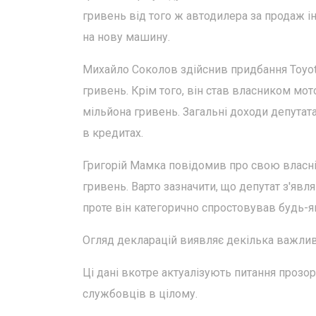
гривень від того ж автодилера за продаж і
на нову машину.
Михайло Соколов здійснив придбання Toyota
гривень. Крім того, він став власником мот
мільйона гривень. Загальні доходи депутата 
в кредитах.
Григорій Мамка повідомив про свою власні
гривень. Варто зазначити, що депутат з'явл
проте він категорично спростовував будь-я
Огляд декларацій виявляє декілька важлив
Ці дані вкотре актуалізують питання прозор
службовців в цілому.