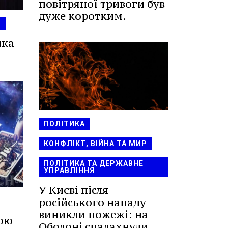
повітряної тривоги був
дуже коротким.
И
ика
ПОЛІТИКА
КОНФЛІКТ, ВІЙНА ТА МИР
ПОЛІТИКА ТА ДЕРЖАВНЕ
УПРАВЛІННЯ
У Києві після
російського нападу
виникли пожежі: на
вою
Оболоні спалахнули