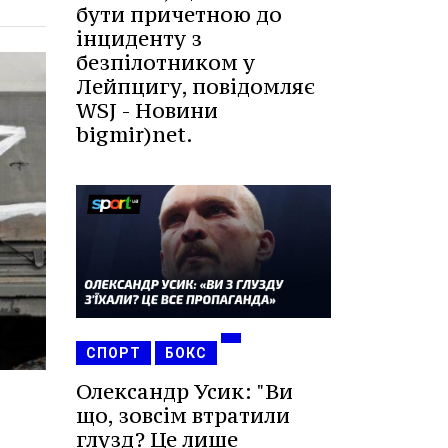
бути причетною до
інциденту з
безпілотником у
Лейпцигу, повідомляє
WSJ - Новини
bigmir)net.
СПОРТ
БОКС
Олександр Усик: "Ви
що, зовсім втратили
глузд? Це лише