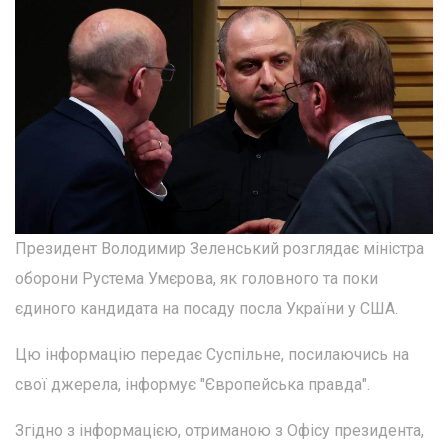
Президент Володимир Зеленський розглядає міністра
оборони Рустема Умєрова, як головного та поки
єдиного кандидата на посаду посла України у США.
Цю інформацію передає Суспільне, посилаючись на
свої джерела, інформує "Європейська правда".
Згідно з інформацією, отриманою з Офісу президента,