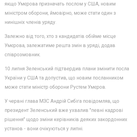
якщо Умєрова призначать послом у США, новим
міністром оборони, ймовірно, може стати один з
нинішніх членів уряду.
Залежно від того, хто з кандидатів обійме місце
Умєрова, залежатиме решта змін в уряді, додав
співрозмовник.
10 липня Зеленський підтвердив плани змінити посла
України у США та допустив, що новим посланником
може стати міністр оборони Рустем Умєров.
У червні глава МЗС Андрій Сибіга повідомляв, що
президент Зеленський вже ухвалив "певні кадрові
рішення" щодо зміни керівників деяких закордонних
установ - вони очікуються у липні.