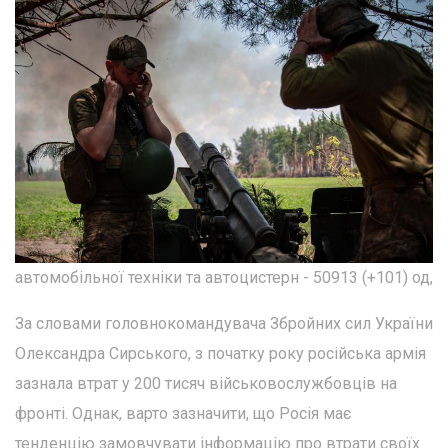
автомобільної техніки та автоцистерн - 50913 (+101) од,
За словами головнокомандувача Збройних сил України
Олександра Сирського, з початку року російська армія
зазнала втрат у 200 тисяч військовослужбовців на
фронті. Однак, варто зазначити, що Росія має
тенденцію замовчувати інформацію про втрати своїх