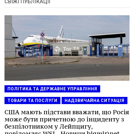
СВІЖІ ПУБЛІКАЦІЇ
ПОЛІТИКА ТА ДЕРЖАВНЕ УПРАВЛІННЯ
ТОВАРИ ТА ПОСЛУГИ
НАДЗВИЧАЙНА СИТУАЦІЯ
США мають підстави вважати, що Росія
може бути причетною до інциденту з
безпілотником у Лейпцигу,
повідомляє WSJ - Новини bigmir)net.