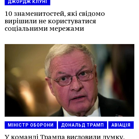
ДЖОРДЖ КЛУНІ
10 знаменитостей, які свідомо
вирішили не користуватися
соціальними мережами
МІНІСТР ОБОРОНИ
ДОНАЛЬД ТРАМП
АВІАЦІЯ
У команді Трампа висловили думку,