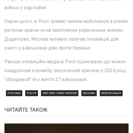
військ у ході війни.
Окрім цього, в Росії триває таємна мобілізація в різних
регіонах країни та на захоплених українських землях.
Додатково, Москва активно залучає іноземців для
участі у військових діях проти України.
Раніше опозиційні медіа в Росії оцінювали, що кожен
квадратний кілометр, захоплений країною у 2024 році,
"обходився" їй у життя 27 військових.
РОСІЯНИ
РОСІЯ
ЗБРОЙНІ СИЛИ УКРАЇНИ
МОСКВА
МОБІЛІЗАЦІЯ
ЧИТАЙТЕ ТАКОЖ