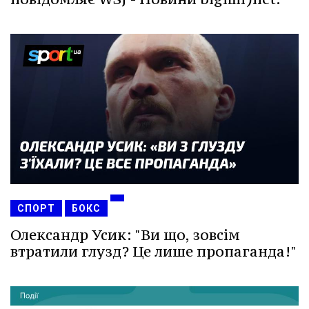
СПОРТ
БОКС
Олександр Усик: "Ви що, зовсім
втратили глузд? Це лише пропаганда!"