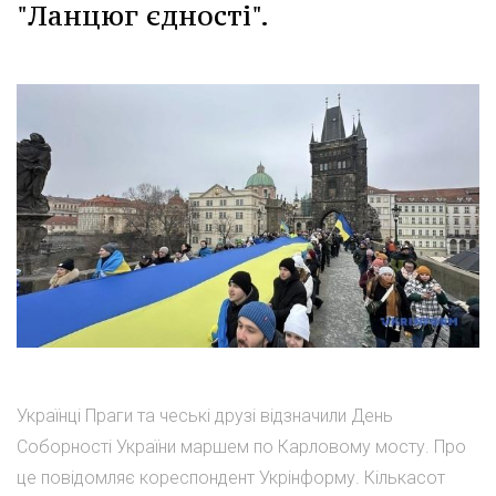
"Ланцюг єдності".
Українці Праги та чеські друзі відзначили День
Соборності України маршем по Карловому мосту. Про
це повідомляє кореспондент Укрінформу. Кількасот