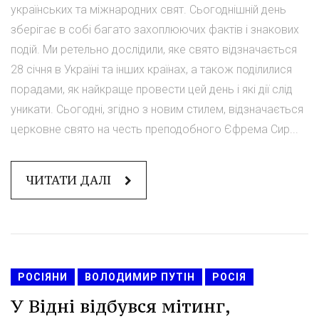
українських та міжнародних свят. Сьогоднішній день
зберігає в собі багато захоплюючих фактів і знакових
подій. Ми ретельно дослідили, яке свято відзначається
28 січня в Україні та інших країнах, а також поділилися
порадами, як найкраще провести цей день і які дії слід
уникати. Сьогодні, згідно з новим стилем, відзначається
церковне свято на честь преподобного Єфрема Сир...
ЧИТАТИ ДАЛІ
РОСІЯНИ
ВОЛОДИМИР ПУТІН
РОСІЯ
У Відні відбувся мітинг,