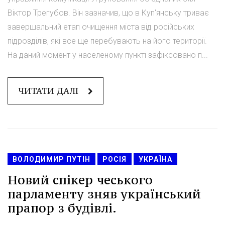
Віктор Трегубов. Він зазначив, що в Куп'янську триває
завершальний етап очищення міста від російських
підрозділів, які все ще перебувають на його території.
На даний момент у населеному пункті зафіксовано п...
ЧИТАТИ ДАЛІ
ВОЛОДИМИР ПУТІН
РОСІЯ
УКРАЇНА
Новий спікер чеського
парламенту зняв український
прапор з будівлі.