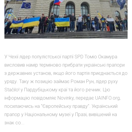
У Чехії лідер популістської партії SPD Томіо Окамура
висловив намір терміново прибрати українські прапори
з державних установ, якщо його партія приєднається до
уряду. Таку ж позицію займає Роман Рун, лідер руху
Stačilo! у Пардубіцькому краї та його речник. Цю
інформацію повідомляє Novinky, передає UAINFO.org,
посилаючись на "Європейську правду". Український
прапор у Національному музеї у Празі, вивішений на
знак со...