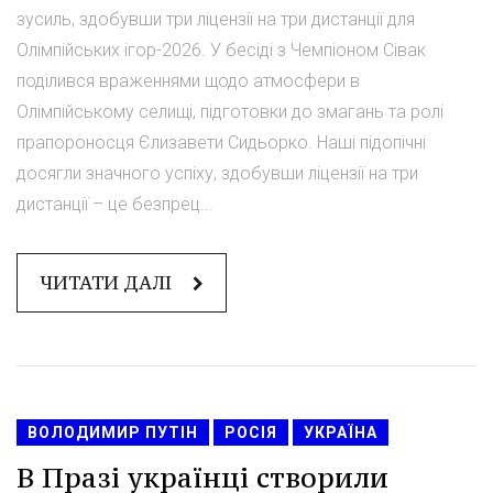
зусиль, здобувши три ліцензії на три дистанції для
Олімпійських ігор-2026. У бесіді з Чемпіоном Сівак
поділився враженнями щодо атмосфери в
Олімпійському селищі, підготовки до змагань та ролі
прапороносця Єлизавети Сидьорко. Наші підопічні
досягли значного успіху, здобувши ліцензії на три
дистанції – це безпрец...
ЧИТАТИ ДАЛІ
ВОЛОДИМИР ПУТІН
РОСІЯ
УКРАЇНА
В Празі українці створили