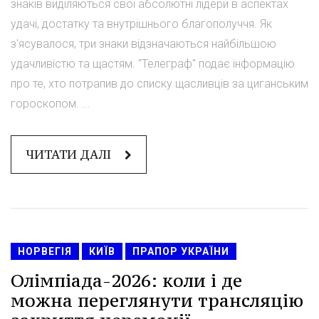
знаків виділяються свої абсолютні лідери в аспектах
удачі, достатку та внутрішнього благополуччя. Як
з'ясувалося, три знаки відзначаються найбільшою
удачливістю та щастям. "Телеграф" подає інформацію
про те, хто потрапив до списку щасливців за циганським
гороскопом. ...
ЧИТАТИ ДАЛІ
НОРВЕГІЯ
КИЇВ
ПРАПОР УКРАЇНИ
Олімпіада-2026: коли і де
можна переглянути трансляцію