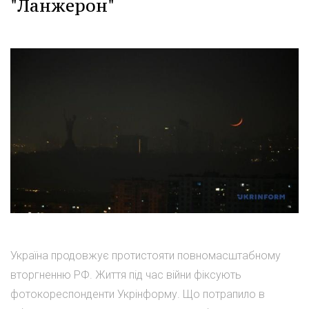
"Ланжерон"
Україна продовжує протистояти повномасштабному
вторгненню РФ. Життя під час війни фіксують
фотокореспонденти Укрінформу. Що потрапило в