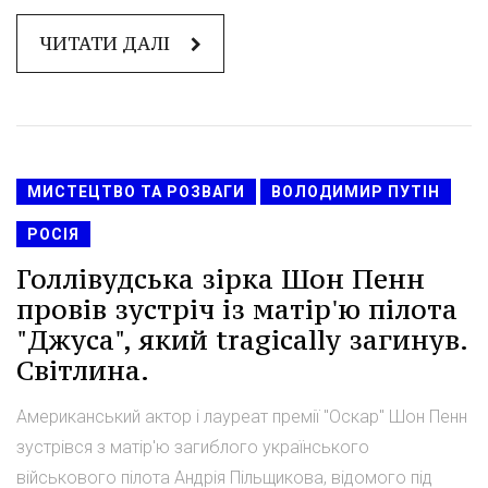
ЧИТАТИ ДАЛІ
МИСТЕЦТВО ТА РОЗВАГИ
ВОЛОДИМИР ПУТІН
РОСІЯ
Голлівудська зірка Шон Пенн
провів зустріч із матір'ю пілота
"Джуса", який tragically загинув.
Світлина.
Американський актор і лауреат премії "Оскар" Шон Пенн
зустрівся з матір'ю загиблого українського
військового пілота Андрія Пільщикова, відомого під