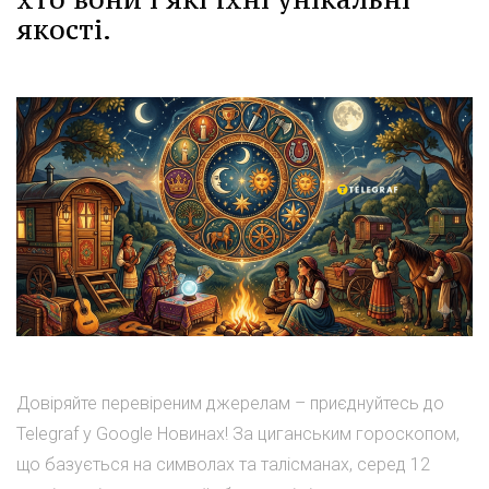
якості.
Довіряйте перевіреним джерелам – приєднуйтесь до
Telegraf у Google Новинах! За циганським гороскопом,
що базується на символах та талісманах, серед 12