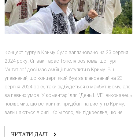
Концерт гурту в Криму було заплановано на 23 серпня
2024 року. Співак Тарас Тополя розповів, що гурт
"Антитіла" досі має амбіції виступити в Криму. Він
упевнений, що концерт, який був запланований на 23
серпня 2024 року, таки відбудеться в майбутньому, але
за певних умов. У коментарі для "День.LIVE" виконавець
повідомив, що всі квитки, придбані на виступ в Криму,
залишаються в силі. Крім того, він підкреслив, що не...
ЧИТАТИ ДАЛІ