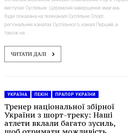
виступає Суспільне. Церемонія завершення змагань
буде показана на телеканалі Суспільне Спорт,
регіональних каналах Суспільного, каналі Перший, а
також на...
ЧИТАТИ ДАЛІ
УКРАЇНА
ПЕКІН
ПРАПОР УКРАЇНИ
Тренер національної збірної
України з шорт-треку: Наші
атлети вклали багато зусиль,
щоб отримати можливість