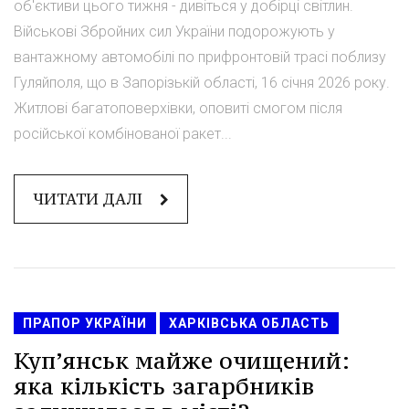
об'єктиви цього тижня - дивіться у добірці світлин.
Військові Збройних сил України подорожують у
вантажному автомобілі по прифронтовій трасі поблизу
Гуляйполя, що в Запорізькій області, 16 січня 2026 року.
Житлові багатоповерхівки, оповиті смогом після
російської комбінованої ракет...
ЧИТАТИ ДАЛІ
ПРАПОР УКРАЇНИ
ХАРКІВСЬКА ОБЛАСТЬ
Купʼянськ майже очищений:
яка кількість загарбників