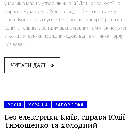
учасників маршу утворили живий "Ланцюг єдності" на
Карловому мосту, об'єднавши два береги Влтави у
Празі. Вони розтягнули 30-метровий прапор України на
одній із найвпізнаваніших архітектурних памʼяток чеської
столиці. Учасники пройшли ходою від пам'ятника Карлу
IV через К...
ЧИТАТИ ДАЛІ
РОСІЯ
УКРАЇНА
ЗАПОРІЖЖЯ
Без електрики Київ, справа Юлії
Тимошенко та холодний