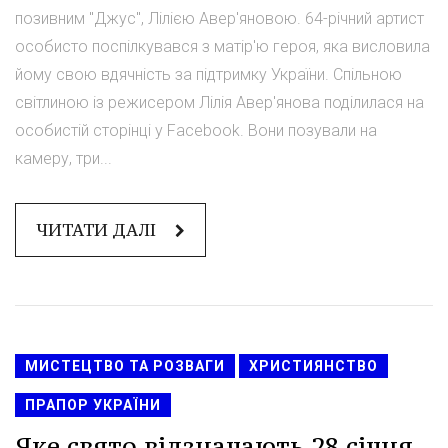
позивним "Джус", Лілією Авер'яновою. 64-річний артист
особисто поспілкувався з матір'ю героя, яка висловила
йому свою вдячність за підтримку України. Спільною
світлиною із режисером Лілія Авер'янова поділилася на
особистій сторінці у Facebook. Вони позували на
камеру, три...
ЧИТАТИ ДАЛІ
МИСТЕЦТВО ТА РОЗВАГИ
ХРИСТИЯНСТВО
ПРАПОР УКРАЇНИ
Яке свято відзначають 28 січня