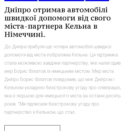
Дніпро отримав автомобілі
швидкої допомоги від свого
міста-партнера Кельна в
Німеччині.
До Дніпра прибули ще чотири автомобілі швидкої
допомоги від міста-побратима Кельна. Ця підтримка
стала можливою завдяки партнерству, яке налагодив
мер Борис Філатов із німецьким містом. Мер міста
Дніпро Борис Філатов повідомив, що між Дніпром і
Кельном укладено безстрокову угоду про співпрацю,
яка є першою для німецького міста за останні десять
років. "Ми підписали безстрокову угоду про
партнерство з Кельном, що стал...