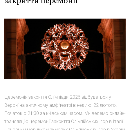
закриття церемонії
Церемонія закриття Олімпіади-2026 відбудеться у
Вероні на античному амфітеатрі в неділю, 22 лютого.
Початок о 21:30 за київським часом. Ми ведемо онлайн-
трансляцію церемонії закриття Олімпійських ігор в Італії.
Основним мовником зимових Олімпійських ігор в Україні