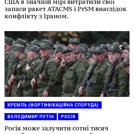
США в значній мірі витратили свої
запаси ракет ATACMS і PrSM внаслідок
конфлікту з Іраном.
КРЕМЛЬ (ФОРТИФІКАЦІЙНА СПОРУДА)
ВОЛОДИМИР ПУТІН
РОСІЯ
Росія може залучити сотні тисяч