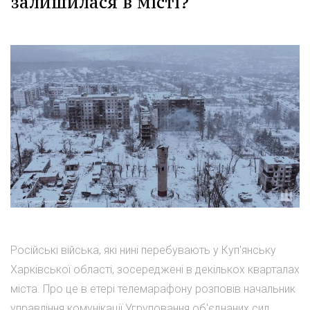
залишилася в місті?
Російські війська, які нині перебувають у Куп'янську
Харківської області, зосереджені в декількох кварталах
міста. Про це в етері телемарафону розповів начальник
управління комунікації Угруповання об'єднаних сил