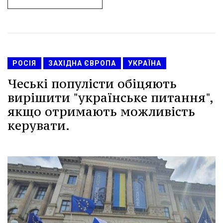
РОСІЯ
ЗАХІДНА ЄВРОПА
УКРАЇНА
Чеські популісти обіцяють
вирішити "українське питання",
якщо отримають можливість
керувати.