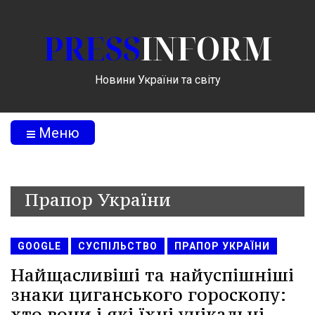
PRESS
INFORM
Новини України та світу
Меню
Прапор України
GOOGLE
СУСПІЛЬСТВО
ПРАПОР УКРАЇНИ
Найщасливіші та найуспішніші
знаки циганського гороскопу:
хто вони і які їхні унікальні