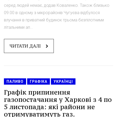
серед людей немає, додав Коваленко. Також близько
09.00 в одному з мікрорайонів Чугуєва відбулося
влучання в приватний будинок трьома безпілотними
літальними ап...
ЧИТАТИ ДАЛІ
ПАЛИВО
ГРАФІКА
УКРАЇНЦІ
Графік припинення
газопостачання у Харкові з 4 по
5 листопада: які райони не
отримуватимуть газ.