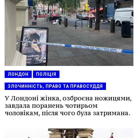
ЛОНДОН
ПОЛІЦІЯ
ЗЛОЧИННІСТЬ, ПРАВО ТА ПРАВОСУДДЯ
У Лондоні жінка, озброєна ножицями,
завдала поранень чотирьом
чоловікам, після чого була затримана.