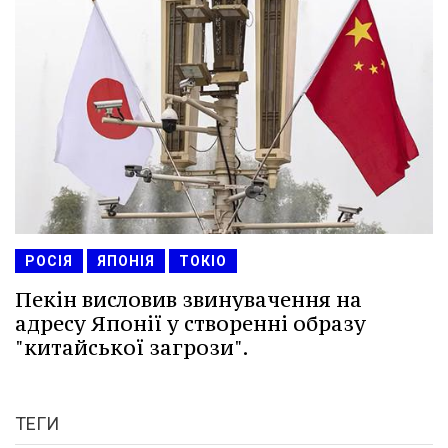
РОСІЯ
ЯПОНІЯ
ТОКІО
Пекін висловив звинувачення на
адресу Японії у створенні образу
"китайської загрози".
ТЕГИ