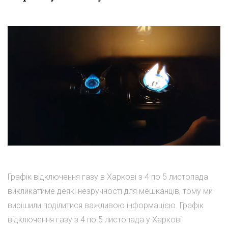
Графік відключення газу в Харкові з 4 по 5 листопада
викликатиме деякі незручності для мешканців, тому ми
вирішили поділитися важливою інформацією. Графік
відключення газу з 4 по 5 листопада у Харкові