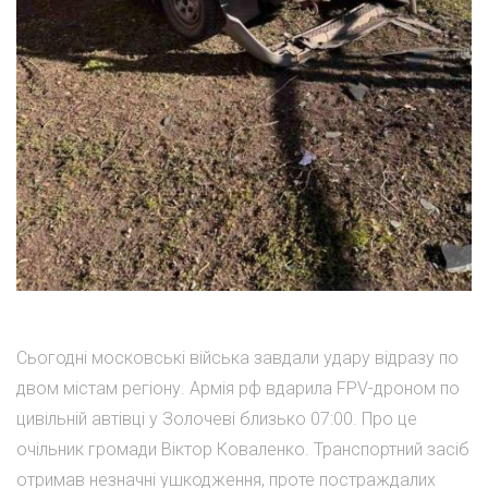
Сьогодні московські війська завдали удару відразу по
двом містам регіону. Армія рф вдарила FPV-дроном по
цивільній автівці у Золочеві близько 07:00. Про це
очільник громади Віктор Коваленко. Транспортний засіб
отримав незначні ушкодження, проте постраждалих