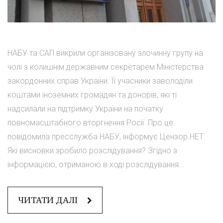
НАБУ та САП викрили організовану злочинну групу на
чолі з колишнім державним секретарем Міністерства
закордонних справ України. Її учасники заволоділи
коштами іноземних громадян та донорів, які ті
надсилали на підтримку України на початку
повномасштабного вторгнення Росії. Про це
повідомила пресслужба НАБУ, інформує Цензор.НЕТ.
Які висновки зробило розслідування? Згідно з
інформацією, отриманою в ході розслідування...
ЧИТАТИ ДАЛІ