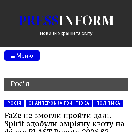
PRESS
INFORM
Новини України та світу
Меню
Росія
РОСІЯ
СНАЙПЕРСЬКА ГВИНТІВКА
ПОЛІТИКА
FaZe не змогли пройти далі.
Spirit здобули омріяну квоту на
фінал BLAST Bounty 2026 S2.