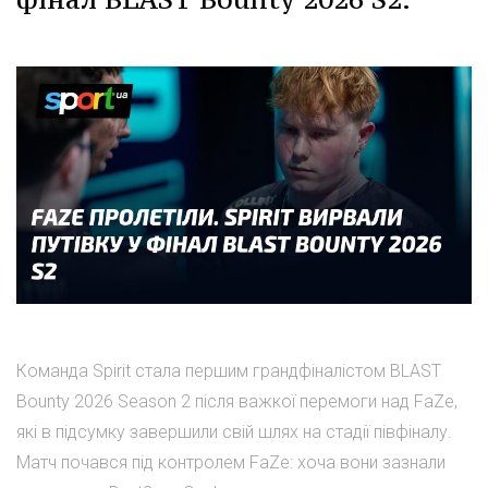
Команда Spirit стала першим грандфіналістом BLAST
Bounty 2026 Season 2 після важкої перемоги над FaZe,
які в підсумку завершили свій шлях на стадії півфіналу.
Матч почався під контролем FaZe: хоча вони зазнали