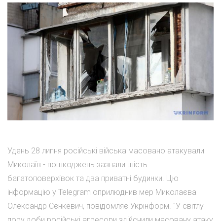
Удень 28 липня російські війська масовано атакували
Миколаїв - пошкоджень зазнали шість
багатоповерхівок та два приватні будинки. Цю
інформацію у Telegram оприлюднив мер Миколаєва
Олександр Сєнкевич, повідомляє Укрінформ. "У світлу
пору доби російські агресори здійснили масовану атаку