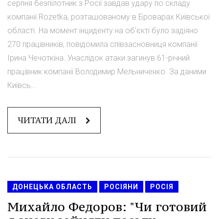
серпня безпілотник з Росії завдав удару по складу
компанії Rozetka, розташованому в Броварах Київської
області. На момент інциденту на об'єкті було задіяно
270 працівників, повідомила співзасновниця компанії
Ірина Чечоткіна. Унаслідок атаки загинув 61-річний
працівник компанії Володимир Мельниченко. За даними
Київсь...
ЧИТАТИ ДАЛІ
ДОНЕЦЬКА ОБЛАСТЬ
РОСІЯНИ
РОСІЯ
Михайло Федоров: "Чи готовий