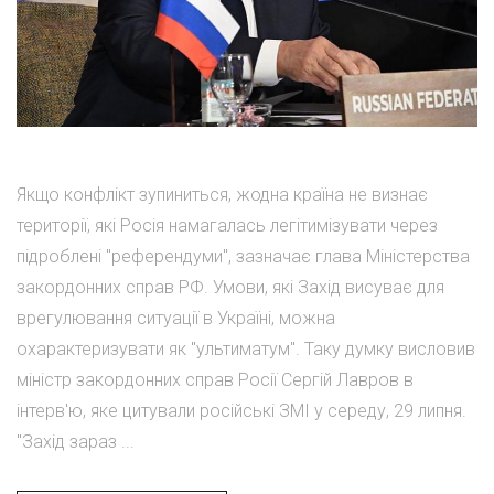
Якщо конфлікт зупиниться, жодна країна не визнає
території, які Росія намагалась легітимізувати через
підроблені "референдуми", зазначає глава Міністерства
закордонних справ РФ. Умови, які Захід висуває для
врегулювання ситуації в Україні, можна
охарактеризувати як "ультиматум". Таку думку висловив
міністр закордонних справ Росії Сергій Лавров в
інтерв'ю, яке цитували російські ЗМІ у середу, 29 липня.
"Захід зараз ...