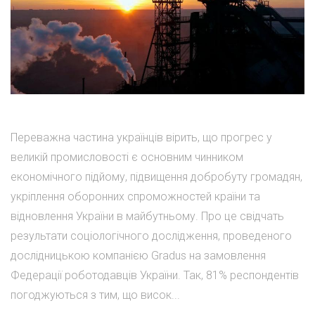
Переважна частина українців вірить, що прогрес у
великій промисловості є основним чинником
економічного підйому, підвищення добробуту громадян,
укріплення оборонних спроможностей країни та
відновлення України в майбутньому. Про це свідчать
результати соціологічного дослідження, проведеного
дослідницькою компанією Gradus на замовлення
Федерації роботодавців України. Так, 81% респондентів
погоджуються з тим, що висок...