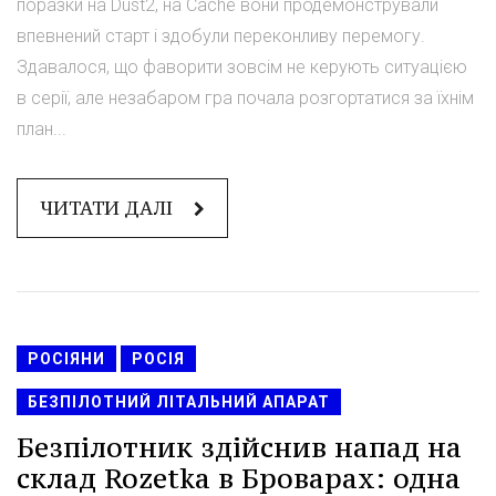
поразки на Dust2, на Cache вони продемонстрували
впевнений старт і здобули переконливу перемогу.
Здавалося, що фаворити зовсім не керують ситуацією
в серії, але незабаром гра почала розгортатися за їхнім
план...
ЧИТАТИ ДАЛІ
РОСІЯНИ
РОСІЯ
БЕЗПІЛОТНИЙ ЛІТАЛЬНИЙ АПАРАТ
Безпілотник здійснив напад на
склад Rozetka в Броварах: одна