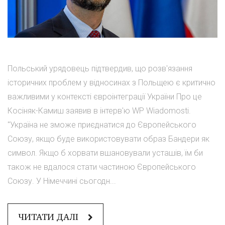
Польський урядовець підтвердив, що розв'язання
історичних проблем у відносинах з Польщею є критично
важливими у контексті євроінтеграції України Про це
Косіняк-Камиш заявив в інтерв'ю WP Wiadomosti.
"Україна не зможе приєднатися до Європейського
Союзу, якщо буде використовувати образ Бандери як
символ. Якщо б хорвати вшановували усташів, їм би
також не вдалося стати частиною Європейського
Союзу. У Німеччині сьогодн...
ЧИТАТИ ДАЛІ