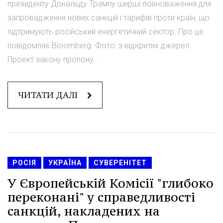
президенту Дональду Трампу ширші повноваження для
запровадження нових санкцій і тарифів проти країн, що
підтримують російський енергетичний сектор. Про це
повідомляє Bloomberg. Фото: з відкритих джерел
Проект закону пропону...
ЧИТАТИ ДАЛІ
РОСІЯ
УКРАЇНА
СУВЕРЕНІТЕТ
У Європейській Комісії "глибоко
переконані" у справедливості
санкцій, накладених на