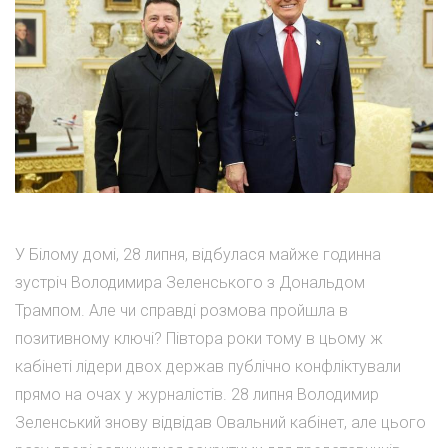
У Білому домі, 28 липня, відбулася майже годинна
зустріч Володимира Зеленського з Дональдом
Трампом. Але чи справді розмова пройшла в
позитивному ключі? Півтора роки тому в цьому ж
кабінеті лідери двох держав публічно конфліктували
прямо на очах у журналістів. 28 липня Володимир
Зеленський знову відвідав Овальний кабінет, але цього