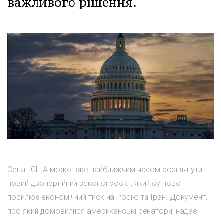
важливого рішення.
Сенат США може вже найближчим часом розглянути
новий двопартійний законопроєкт, який суттєво
посилює економічний тиск на Росію та Іран. Документ,
про який домовилися американські сенатори, надає