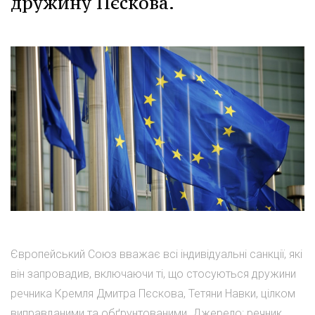
дружину Пєскова.
Європейський Союз вважає всі індивідуальні санкції, які
він запровадив, включаючи ті, що стосуються дружини
речника Кремля Дмитра Пєскова, Тетяни Навки, цілком
виправданими та обґрунтованими. Джерело: речник