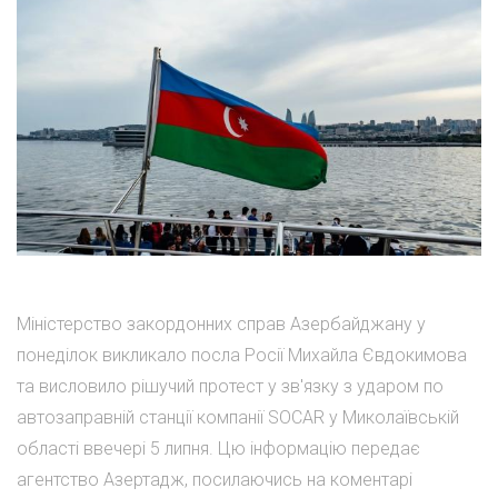
Міністерство закордонних справ Азербайджану у
понеділок викликало посла Росії Михайла Євдокимова
та висловило рішучий протест у зв'язку з ударом по
автозаправній станції компанії SOCAR у Миколаївській
області ввечері 5 липня. Цю інформацію передає
агентство Азертадж, посилаючись на коментарі