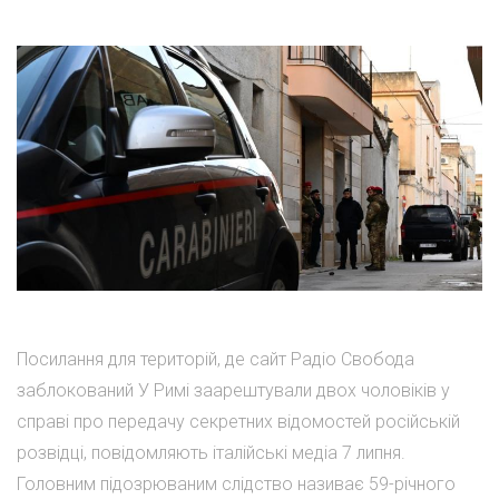
Посилання для територій, де сайт Радіо Свобода
заблокований У Римі заарештували двох чоловіків у
справі про передачу секретних відомостей російській
розвідці, повідомляють італійські медіа 7 липня.
Головним підозрюваним слідство називає 59-річного