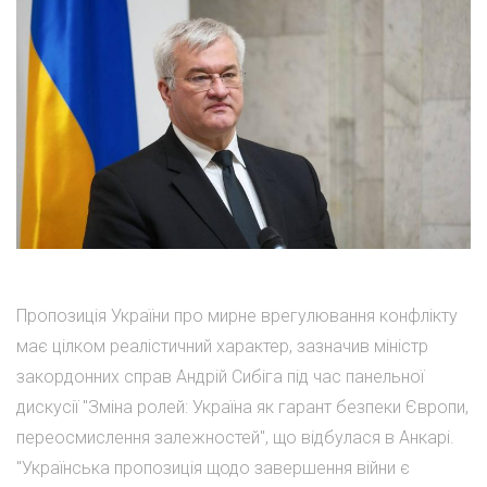
Пропозиція України про мирне врегулювання конфлікту
має цілком реалістичний характер, зазначив міністр
закордонних справ Андрій Сибіга під час панельної
дискусії "Зміна ролей: Україна як гарант безпеки Європи,
переосмислення залежностей", що відбулася в Анкарі.
"Українська пропозиція щодо завершення війни є