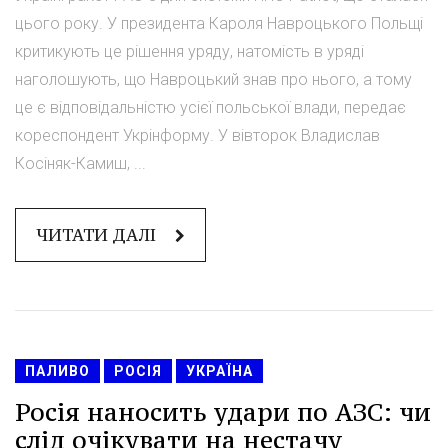
цього року. У президента Кароля Навроцького Польщі
критикують це рішення уряду, натомість в уряді
наголошують, що Навроцький знав про нього, а тому
це є відповідальністю усієї польської влади, передає
кореспондент Укрінформу. У вівторок Владислав
Косіняк-Камиш, ...
ЧИТАТИ ДАЛІ
ПАЛИВО
РОСІЯ
УКРАЇНА
Росія наносить удари по АЗС: чи
слід очікувати на нестачу