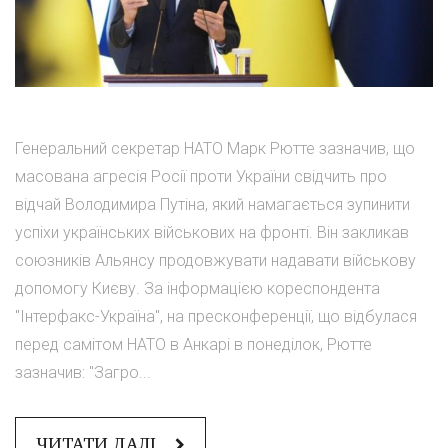
Генеральний секретар НАТО Марк Рютте зазначив, що
масована агресія Росії проти України свідчить про
відчай Володимира Путіна, який намагається зупинити
успіхи українських військових на фронті. Він закликав
союзників Альянсу продовжувати надавати військову
допомогу Києву. За інформацією кореспондента
"Інтерфакс-Україна", на пресконференції, що відбулася
перед самітом НАТО в Анкарі в понеділок, Рютте
зазначив: "Загро...
ЧИТАТИ ДАЛІ