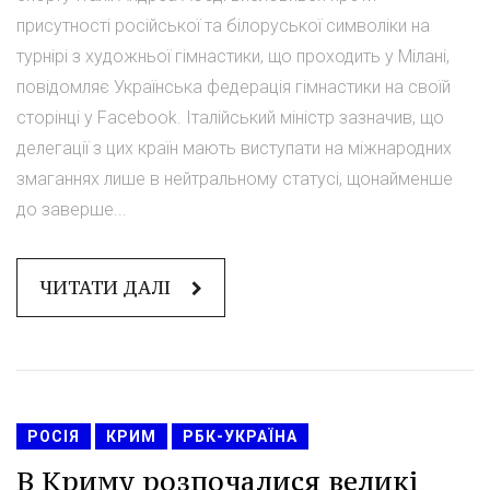
присутності російської та білоруської символіки на
турнірі з художньої гімнастики, що проходить у Мілані,
повідомляє Українська федерація гімнастики на своїй
сторінці у Facebook. Італійський міністр зазначив, що
делегації з цих країн мають виступати на міжнародних
змаганнях лише в нейтральному статусі, щонайменше
до заверше...
ЧИТАТИ ДАЛІ
РОСІЯ
КРИМ
РБК-УКРАЇНА
В Криму розпочалися великі