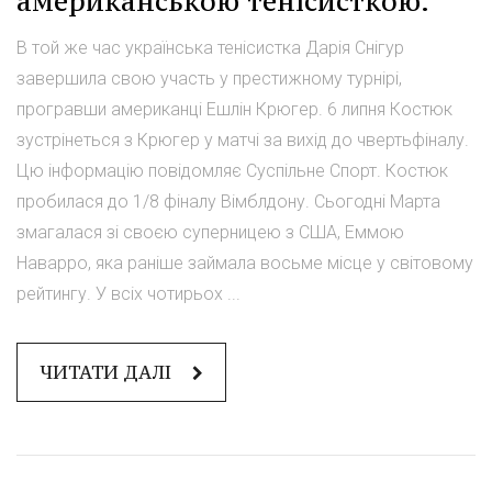
американською тенісисткою.
В той же час українська тенісистка Дарія Снігур
завершила свою участь у престижному турнірі,
програвши американці Ешлін Крюгер. 6 липня Костюк
зустрінеться з Крюгер у матчі за вихід до чвертьфіналу.
Цю інформацію повідомляє Суспільне Спорт. Костюк
пробилася до 1/8 фіналу Вімблдону. Сьогодні Марта
змагалася зі своєю суперницею з США, Еммою
Наварро, яка раніше займала восьме місце у світовому
рейтингу. У всіх чотирьох ...
ЧИТАТИ ДАЛІ