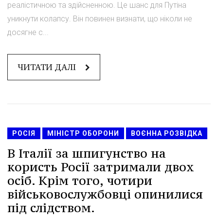
реалістичною та здійсненною. Це шанс для Путіна
уникнути колапсу. Він повинен визнати, що ніколи не
досягне с...
ЧИТАТИ ДАЛІ
РОСІЯ
МІНІСТР ОБОРОНИ
ВОЄННА РОЗВІДКА
В Італії за шпигунство на
користь Росії затримали двох
осіб. Крім того, чотири
військовослужбовці опинилися
під слідством.