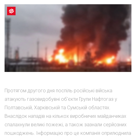
Протягом другого дня поспіль російські війська
атакують газовидобувні об'єкти Групи Нафтогаз у
Полтавській, Харківській та Сумській областях.
Внаслідок нападів на кількох виробничих майданчиках
спалахнули великі пожежі, а також зазнали серйозних
пошкоджень. Інформацію про це компанія оприлюднила