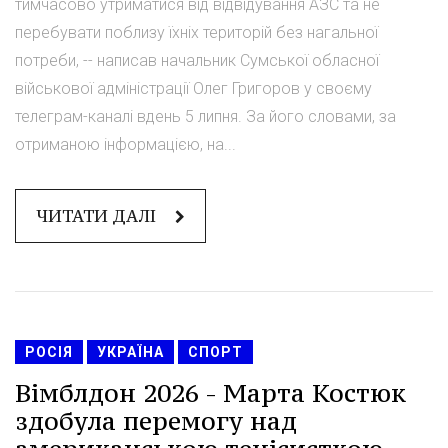
тимчасово утриматися від відвідування АЗС та не
перебувати поблизу їхніх територій без нагальної
потреби, -- написав начальник Сумської обласної
військової адміністрації Олег Григоров у своєму
телеграм-каналі вдень 5 липня. За його словами, за
отриманою інформацією, на...
ЧИТАТИ ДАЛІ
РОСІЯ
УКРАЇНА
СПОРТ
Вімблдон 2026 - Марта Костюк
здобула перемогу над