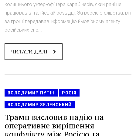
колишнього унтер-офіцера карабінерів, який раніше
працював в італійській розвідці. За версією слідства, він
за гроші передавав інформацію ймовірному агенту
російських спе...
ЧИТАТИ ДАЛІ
ВОЛОДИМИР ПУТІН
РОСІЯ
ВОЛОДИМИР ЗЕЛЕНСЬКИЙ
Трамп висловив надію на
оперативне вирішення
конфлікту між Росією та