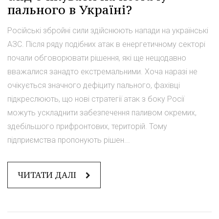
пального в Україні?
Російські збройні сили здійснюють напади на українські
АЗС. Після ряду подібних атак в енергетичному секторі
почали обговорювати рішення, які ще нещодавно
вважалися занадто екстремальними. Хоча наразі не
очікується значного дефіциту пального, фахівці
підкреслюють, що нові стратегії атак з боку Росії
можуть ускладнити забезпечення паливом окремих,
здебільшого прифронтових, територій. Тому
підприємства пропонують рішен...
ЧИТАТИ ДАЛІ