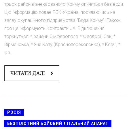
трьох районів анексованого Криму опиняться без води.
Цю інформацію подає РБК-Україна, посилаючись на
заяву окупаційного підприємства "Вода Криму". Також
про це інформують Контракти.UA. Відключення
торкнуться: * райони Сімферополя, * Феодосії, Сак, *
Вірменська, * Яни Капу (Красноперекопська), * Керчі, *
Єв...
ЧИТАТИ ДАЛІ
РОСІЯ
БЕЗПІЛОТНИЙ БОЙОВИЙ ЛІТАЛЬНИЙ АПАРАТ