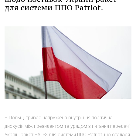
для системи ППО Patriot.
В Польщі триває напружена внутрішня політична
дискусія між президентом та урядом з питання передачі
Україні ракет PAC-3 для системи ППО Patriot, що сталася