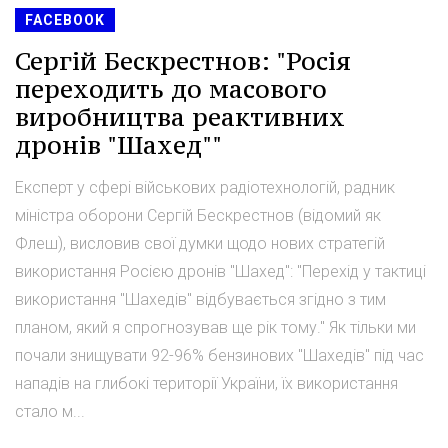
FACEBOOK
Сергій Бескрестнов: "Росія
переходить до масового
виробництва реактивних
дронів "Шахед""
Експерт у сфері військових радіотехнологій, радник
міністра оборони Сергій Бескрестнов (відомий як
Флеш), висловив свої думки щодо нових стратегій
використання Росією дронів "Шахед": "Перехід у тактиці
використання "Шахедів" відбувається згідно з тим
планом, який я спрогнозував ще рік тому." Як тільки ми
почали знищувати 92-96% бензинових "Шахедів" під час
нападів на глибокі території України, їх використання
стало м...