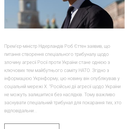
Прем'єр-міністр Нідерландів Роб Єттен заявив, що
питання створення спеціального трибуналу щодо
злочину агресії Росії проти України стане однією з
ключових тем майбутнього саміту НАТО. Згідно з
інформацією Укрінформу, цю новину він опублікував у
соціальній мережі Х. "Російські дії агресії щодо України
не можуть залишитися без наслідків. Тому важливо
заснувати спеціальний трибунал для покарання тих, хто
відповідальни...