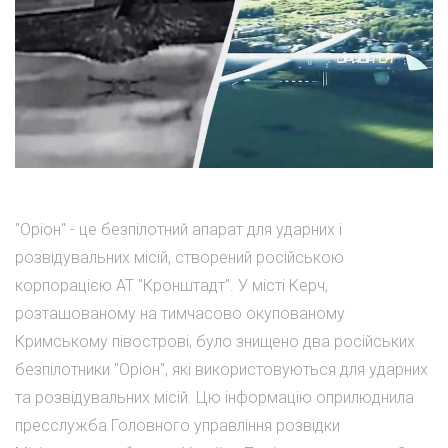
"Оріон" - це безпілотний апарат для ударних і
розвідувальних місій, створений російською
корпорацією АТ "Кронштадт". У місті Керч,
розташованому на тимчасово окупованому
Кримському півострові, було знищено два російських
безпілотники "Оріон", які використовуються для ударних
та розвідувальних місій. Цю інформацію оприлюднила
пресслужба Головного управління розвідки