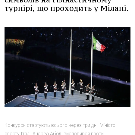
турнірі, що проходить у Мілані.
Конкурси стартують всього через три дні. Міністр
спорту Італії Андреа Абоді висловився проти