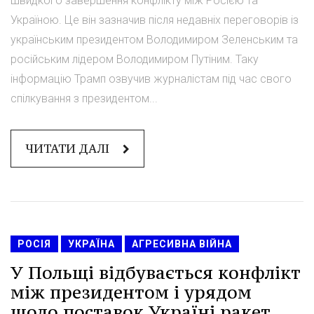
швидкого завершення конфлікту між Росією та
Україною. Це він зазначив після недавніх переговорів із
українським президентом Володимиром Зеленським та
російським лідером Володимиром Путіним. Таку
інформацію Трамп озвучив журналістам під час свого
спілкування з президентом...
ЧИТАТИ ДАЛІ
РОСІЯ
УКРАЇНА
АГРЕСИВНА ВІЙНА
У Польщі відбувається конфлікт
між президентом і урядом
щодо поставок Україні ракет