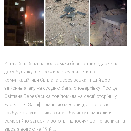
У ніч з 5 на 6 липня російський безпілотник вдарив по
даху будинку, де проживає журналістка та
комунікаційниця Світлана Березівська. Інший дрон
здійснив атаку на сусідню багатоповерхівку. Про це
Світлана Березівська повідомила на своїй сторінці у
Facebook. За інформацією медійниці, до того як
прибули рятувальники, жителі будинку намагалися
самостійно загасити вогонь, підносячи вогнегасники та
відра з водою на 19-й ...