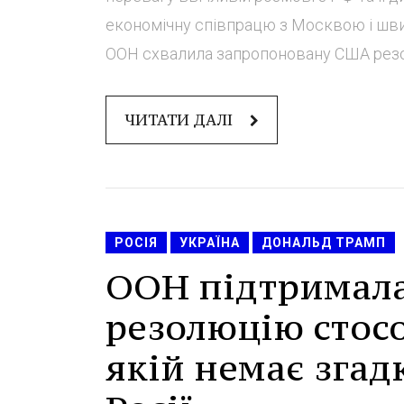
економічну співпрацю з Москвою і шви
ООН схвалила запропоновану США резол
ЧИТАТИ ДАЛІ
РОСІЯ
УКРАЇНА
ДОНАЛЬД ТРАМП
ООН підтримала
резолюцію стосо
якій немає зга