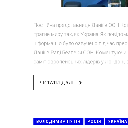
Постійна представниця Данії в ООН Крі
прагне миру так, як Україна. Як повід
інформацію було озвучено під час пре
Данії в Раді Безпеки ООН. Коментуючи 
саміт європейських лідерів у Лондоні, в
ЧИТАТИ ДАЛІ
ВОЛОДИМИР ПУТІН
РОСІЯ
УКРАЇНА