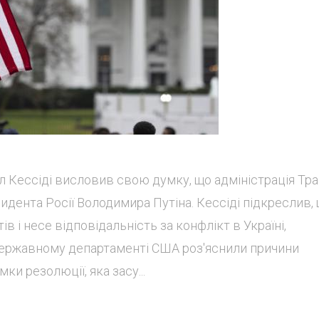
лл Кессіді висловив свою думку, що адміністрація Тр
идента Росії Володимира Путіна. Кессіді підкреслив,
в і несе відповідальність за конфлікт в Україні,
 Державному департаменті США роз'яснили причини
ки резолюції, яка засу...