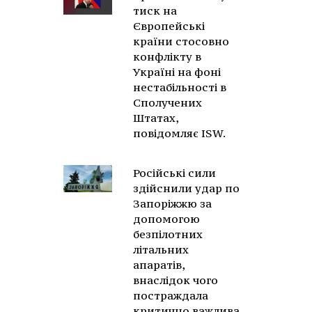
тиск на
Європейські
країни стосовно
конфлікту в
Україні на фоні
нестабільності в
Сполучених
Штатах,
повідомляє ISW.
Російські сили
здійснили удар по
Запоріжжю за
допомогою
безпілотних
літальних
апаратів,
внаслідок чого
постраждала
критично важлива