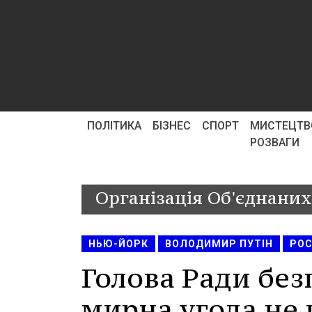
ПОЛІТИКА
БІЗНЕС
СПОРТ
МИСТЕЦТВ
РОЗВАГИ
Організація Об'єднаних
НЬЮ-ЙОРК
ВОЛОДИМИР ПУТІН
РОС
Голова Ради без
мирна угода не