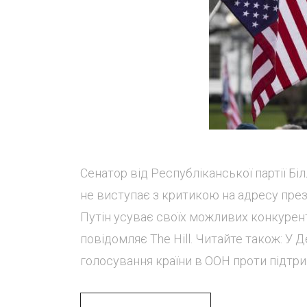
Сенатор від Республіканської партії Бі
не виступає з критикою на адресу през
Путін усуває своїх можливих конкуренті
повідомляє The Hill. Читайте також: У
голосування країни в ООН проти підтрим