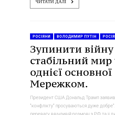
ЧИТАТИ ДАЛІ
РОСІЯНИ
ВОЛОДИМИР ПУТІН
РОСІЯ
Зупинити війну
стабільний мир 
однієї основної
Мережком.
Президент США Дональд Трамп заявив,
"конфлікту" просуваються дуже добре".
перевагу ввічливій розмові з РФ та її