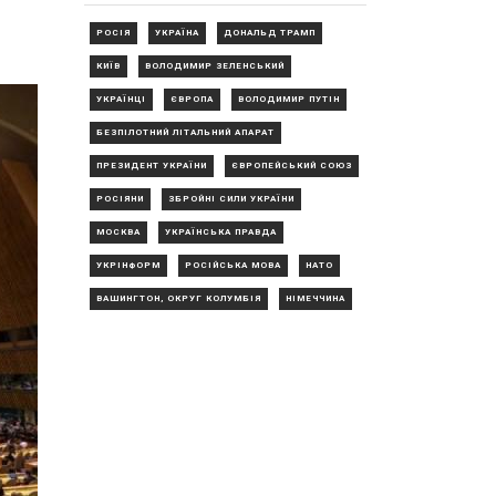
РОСІЯ
УКРАЇНА
ДОНАЛЬД ТРАМП
КИЇВ
ВОЛОДИМИР ЗЕЛЕНСЬКИЙ
УКРАЇНЦІ
ЄВРОПА
ВОЛОДИМИР ПУТІН
БЕЗПІЛОТНИЙ ЛІТАЛЬНИЙ АПАРАТ
ПРЕЗИДЕНТ УКРАЇНИ
ЄВРОПЕЙСЬКИЙ СОЮЗ
РОСІЯНИ
ЗБРОЙНІ СИЛИ УКРАЇНИ
МОСКВА
УКРАЇНСЬКА ПРАВДА
УКРІНФОРМ
РОСІЙСЬКА МОВА
НАТО
ВАШИНГТОН, ОКРУГ КОЛУМБІЯ
НІМЕЧЧИНА