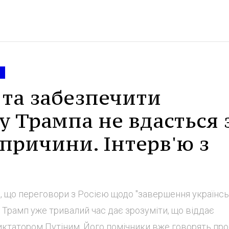
 та забезпечити
у Трампа не вдасться 
 причини. Інтерв'ю з
 що переговори з Росією щодо "завершення українс
 Трамп уже тривалий час дає зрозуміти, що віддає
 диктатором Путіним. Його помічники вже говорять про