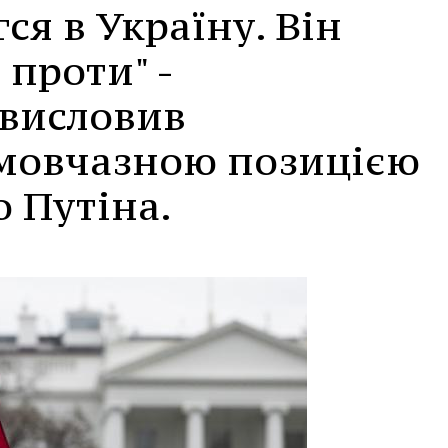
ся в Україну. Він
 проти" -
 висловив
мовчазною позицією
 Путіна.