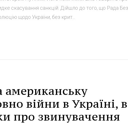
дке скасування санкцій. Дійшло до того, що Рада Бе
юцію щодо України, без крит...
 американську
вно війни в Україні, в
дки про звинувачення