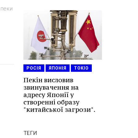
зпеки
РОСІЯ
ЯПОНІЯ
ТОКІО
Пекін висловив
звинувачення на
адресу Японії у
створенні образу
"китайської загрози".
ТЕГИ