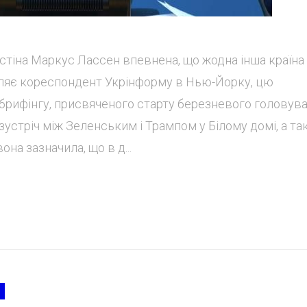
стіна Маркус Лассен впевнена, що жодна інша країна
омляє кореспондент Укрінформу в Нью-Йорку, цю
сбрифінгу, присвяченого старту березневого головув
зустріч між Зеленським і Трампом у Білому домі, а та
она зазначила, що в д...