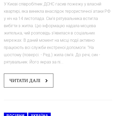
У Києві співробітник ДСНС гасив пожежу у власній
квартирі, яка виникла внаслідок терористичної атаки РФ
у ніч на 14 листопада. Сім'я рятувальника встигла
вибігти з житла. Цю інформацію надала місцева
жителька, чий розповідь з'явилася в соціальних
мережах. В даний момент на місці події активно
працюють всі служби екстреної допомоги. "На
шостому (поверсі. - Ред.) жила сім'я. До речі, син -
рятувальник. Його якраз за пі...
ЧИТАТИ ДАЛІ
РОСІЯНИ
УКРАЇНА