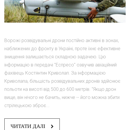
Ворожі розвідувальні дрони постійно активні в зонах,
наближених до фронту в Україні, проте їхнє ефективне
знищення залишається складною задачею. Цю
інформацію в передачі "Еспресо" озвучив авіаційний
фахівець Костянтин Криволап. За інформацією
Криволапа, більшість розвідувальних дронів здійснює
польоти на висоті від 500 до 600 метрів. "Якщо дрон
вище, він нічого не бачить, нижче -- його можна збити
стрілецькою зброє...
ЧИТАТИ ДАЛІ