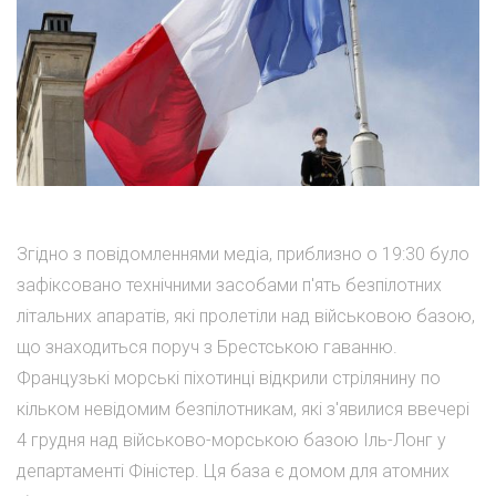
Згідно з повідомленнями медіа, приблизно о 19:30 було
зафіксовано технічними засобами п'ять безпілотних
літальних апаратів, які пролетіли над військовою базою,
що знаходиться поруч з Брестською гаванню.
Французькі морські піхотинці відкрили стрілянину по
кільком невідомим безпілотникам, які з'явилися ввечері
4 грудня над військово-морською базою Іль-Лонг у
департаменті Фіністер. Ця база є домом для атомних