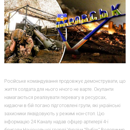
Російське командування продовжує демонструвати, що
життя солдата для нього нічого не варте. Окупанти
намагаються реалізувати перевагу в ресурсах,
кидаючи в бій погано підготовлені групи, які українські
захисники ліквідовують у режимі нон-стоп. Цю
інформацію 24 Каналу надав офіцер артилерії 4-ї
бригади Національної гвардії України "Рубіж" Володимир