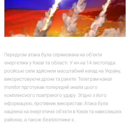
Передусім атака була спрямована на об'єкти
енергетики у Києві та області. У ніч на 14 листопада
російські сили здійснили масштабний напад на Україну,
використовуючи дрони та ракети. Телеграм-канал
monitor підготував попередній аналіз цього
комплексного повітряного удару. Згідно з його
інформацією, противник використав: Атака була
націлена на енергетичні об'єкти в Києві та навколишніх
районах, а також безпілотники з...