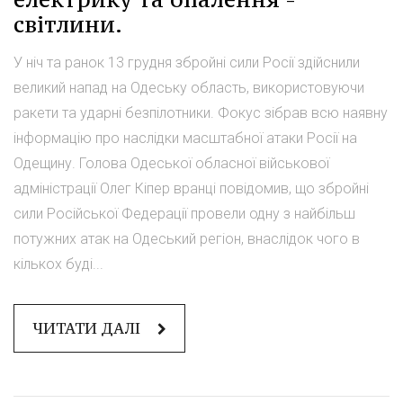
світлини.
У ніч та ранок 13 грудня збройні сили Росії здійснили
великий напад на Одеську область, використовуючи
ракети та ударні безпілотники. Фокус зібрав всю наявну
інформацію про наслідки масштабної атаки Росії на
Одещину. Голова Одеської обласної військової
адміністрації Олег Кіпер вранці повідомив, що збройні
сили Російської Федерації провели одну з найбільш
потужних атак на Одеський регіон, внаслідок чого в
кількох буді...
ЧИТАТИ ДАЛІ