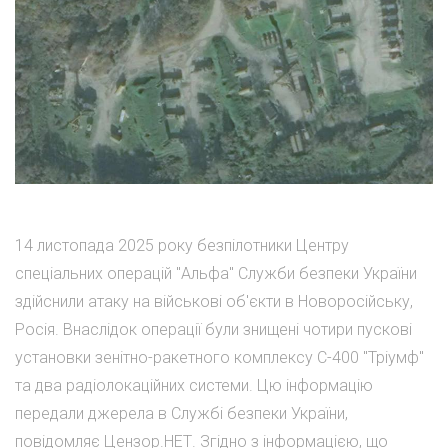
14 листопада 2025 року безпілотники Центру
спеціальних операцій "Альфа" Служби безпеки України
здійснили атаку на військові об'єкти в Новоросійську,
Росія. Внаслідок операції були знищені чотири пускові
установки зенітно-ракетного комплексу С-400 "Тріумф"
та два радіолокаційних системи. Цю інформацію
передали джерела в Службі безпеки України,
повідомляє Цензор.НЕТ. Згідно з інформацією, що