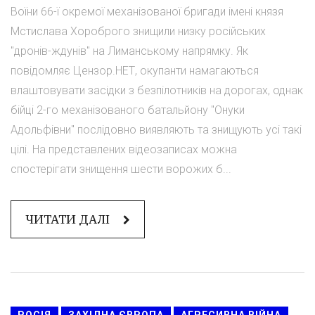
Воїни 66-ї окремої механізованої бригади імені князя
Мстислава Хороброго знищили низку російських
"дронів-ждунів" на Лиманському напрямку. Як
повідомляє Цензор.НЕТ, окупанти намагаються
влаштовувати засідки з безпілотників на дорогах, однак
бійці 2-го механізованого батальйону "Онуки
Адольфівни" послідовно виявляють та знищують усі такі
цілі. На представлених відеозаписах можна
спостерігати знищення шести ворожих б...
ЧИТАТИ ДАЛІ
РОСІЯ
ЗАХІДНА ЄВРОПА
АГРЕСИВНА ВІЙНА