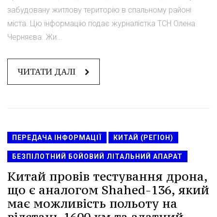
забудовану житлову територію в спальному районі
міста. Цю інформацію подає журналістка ТСН Олена
Черняєва. Жи...
ЧИТАТИ ДАЛІ
ПЕРЕДАЧА ІНФОРМАЦІЇ
КИТАЙ (РЕГІОН)
БЕЗПІЛОТНИЙ БОЙОВИЙ ЛІТАЛЬНИЙ АПАРАТ
Китай провів тестування дрона,
що є аналогом Shahed-136, який
має можливість польоту на
відстань 1600 км та здатний