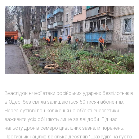
Внаслідок нічної атаки російських ударних безпілотників
в Одесі без світла залишаються 50 тисяч абонентів.
Через суттєві пошкодження на об'єкті енергетики
заживити усіх обіцяють лише за дві доби. Під час
нальоту дронів семеро цивільних зазнали поранень.
Противник націлив декілька десятків "Шахедів" на густо