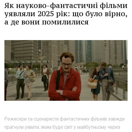
Як науково-фантастичні фільми
уявляли 2025 рік: що було вірно,
а де вони помилилися
Режисери та сценаристи фантастичних фільмів завжди
прагнули уявити, яким буде світ у майбутньому через