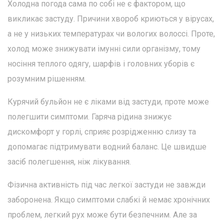
Холодна погода сама по собі не є фактором, що
викликає застуду. Причини хвороб криються у вірусах,
а не у низьких температурах чи вологих волоссі. Проте,
холод може знижувати імунні сили організму, тому
носіння теплого одягу, шарфів і головних уборів є
розумним рішенням.
Курячий бульйон не є ліками від застуди, проте може
полегшити симптоми. Гаряча рідина знижує
дискомфорт у горлі, сприяє розрідженню слизу та
допомагає підтримувати водний баланс. Це швидше
засіб полегшення, ніж лікування.
Фізична активність під час легкої застуди не завжди
заборонена. Якщо симптоми слабкі й немає хронічних
проблем, легкий рух може бути безпечним. Але за