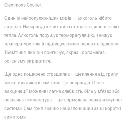
Clemmons Courier.
Один із найпопулярніших міфів -- алкоголь нібито
зігріває. Насправді келих вина створює лише ілюзію
тепла. Алкоголь порушує терморегуляцію, знижує
температуру тіла й підвищує ризик переохолодження.
Тремтіння, яке він пригнічує, якраз і допомагає
організму зігріватися.
Ще одна поширена страшилка -- щеплення від грипу
може викликати сам грип. Це неправда. Після
вакцинації можливі легка слабкість, біль у м'язах або
незначна температура -- це нормальна реакція імунної
системи. Сам грип значно небезпечніший за ці короткі
симптоми.