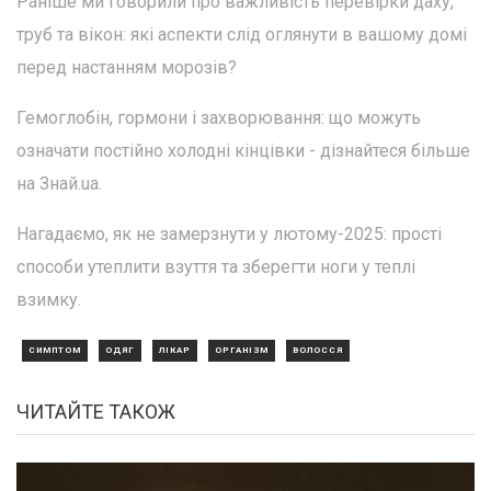
Раніше ми говорили про важливість перевірки даху,
труб та вікон: які аспекти слід оглянути в вашому домі
перед настанням морозів?
Гемоглобін, гормони і захворювання: що можуть
означати постійно холодні кінцівки - дізнайтеся більше
на Знай.ua.
Нагадаємо, як не замерзнути у лютому-2025: прості
способи утеплити взуття та зберегти ноги у теплі
взимку.
СИМПТОМ
ОДЯГ
ЛІКАР
ОРГАНІЗМ
ВОЛОССЯ
ЧИТАЙТЕ ТАКОЖ