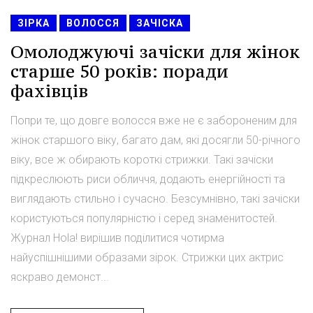
ЗІРКА
ВОЛОССЯ
ЗАЧІСКА
Омолоджуючі зачіски для жінок
старше 50 років: поради
фахівців
Попри те, що довге волосся вже не є забороненим для
жінок старшого віку, багато дам, які досягли 50-річного
віку, все ж обирають короткі стрижки. Такі зачіски
підкреслюють риси обличчя, додають енергійності та
виглядають стильно і сучасно. Безсумнівно, такі зачіски
користуються популярністю і серед знаменитостей.
Журнал Hola! вирішив поділитися чотирма
найуспішнішими образами зірок. Стрижки цих актрис
яскраво демонст...