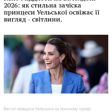
2026: як стильна зачіска
принцеси Уельської освіжає її
вигляд - світлини.
Виступ принцеси Уельської на тенісному турнірі