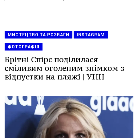
МИСТЕЦТВО ТА РОЗВАГИ
INSTAGRAM
ФОТОГРАФІЯ
Брітні Спірс поділилася
сміливим оголеним знімком з
відпустки на пляжі | УНН