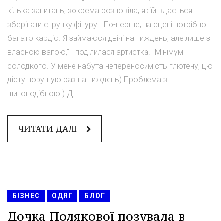
кілька запитань, зокрема розповіла, як їй вдається
зберігати струнку фігуру. "По-перше, на сцені потрібно
багато кардіо. Я займаюся двічі на тиждень, але лише з
власною вагою," - поділилася артистка. "Мінімум
солодкого. У мене набута непереносимість глютену, цю
дієту порушую раз на тиждень) Проблема з
щитоподібною ) Д...
ЧИТАТИ ДАЛІ
БІЗНЕС
ОДЯГ
БЛОГ
Дочка Полякової позувала в