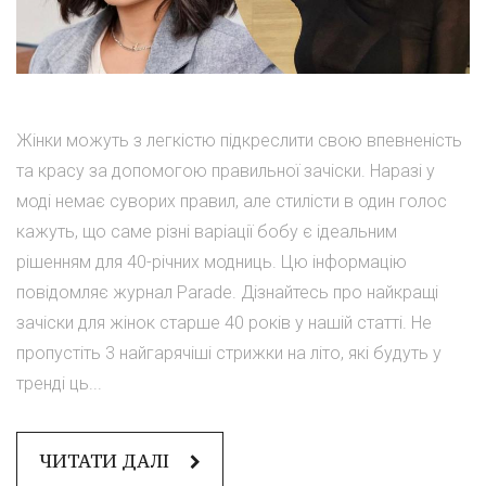
Жінки можуть з легкістю підкреслити свою впевненість
та красу за допомогою правильної зачіски. Наразі у
моді немає суворих правил, але стилісти в один голос
кажуть, що саме різні варіації бобу є ідеальним
рішенням для 40-річних модниць. Цю інформацію
повідомляє журнал Parade. Дізнайтесь про найкращі
зачіски для жінок старше 40 років у нашій статті. Не
пропустіть 3 найгарячіші стрижки на літо, які будуть у
тренді ць...
ЧИТАТИ ДАЛІ