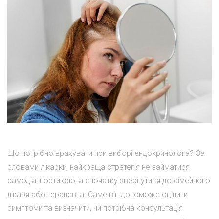
Що потрібно врахувати при виборі ендокринолога? За
словами лікарки, найкраща стратегія не займатися
самодіагностикою, а спочатку звернутися до сімейного
лікаря або терапевта. Саме він допоможе оцінити
симптоми та визначити, чи потрібна консультація