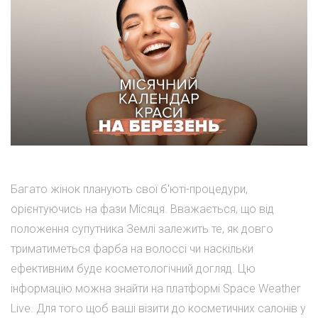
Багато жінок планують свої б'юті-процедури,
орієнтуючись на фази Місяця. Вважається, що від
положення супутника Землі залежить те, як довго
триматиметься фарба на волоссі чи наскільки
ефективним буде косметологічний догляд. Цю
інформацію можна знайти на платформі Space Weather
Live. Для того щоб ваші візити до косметичних салонів у