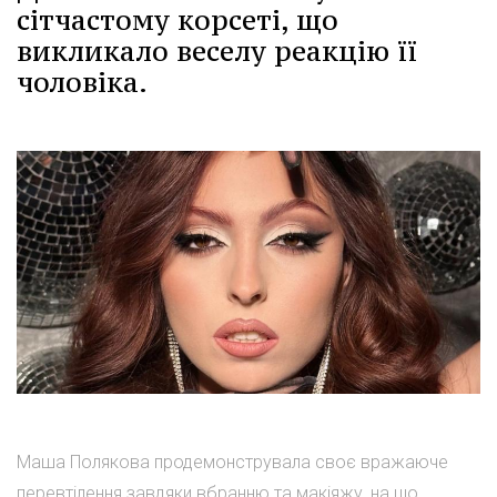
сітчастому корсеті, що
викликало веселу реакцію її
чоловіка.
Маша Полякова продемонструвала своє вражаюче
перевтілення завдяки вбранню та макіяжу, на що