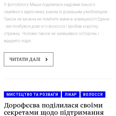
У фотоблогу Маша поділилася кадрами їхнього
сімейного відпочинку разом із домашнім улюбленцем.
Також не можна не помітити зміни в зовнішності Едена -
- він позбувся довгого волосся і зробив коротку
стрижку. Чоловік також не залишився осторонь і
відкрито поділ...
ЧИТАТИ ДАЛІ
МИСТЕЦТВО ТА РОЗВАГИ
ЛІКАР
ВОЛОССЯ
Дорофєєва поділилася своїми
секретами щодо підтримання