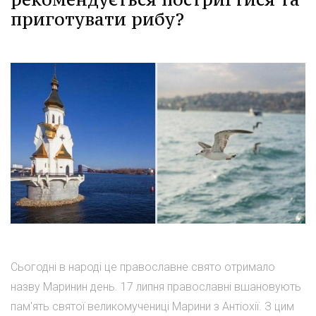
приготувати рибу?
Сьогодні в народі це православне свято отримало
назву Маринин день. 17 липня православні вшановують
пам'ять святої великомучениці Марини з Антіохії. З цим