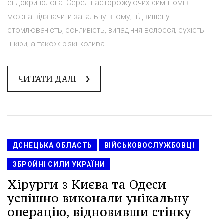
ендокринолога. Серед насторожуючих симптомів
можна відзначити загальну втому, підвищену
стомлюваність, сонливість, випадіння волосся, сухість
шкіри, а також різкі колива...
ЧИТАТИ ДАЛІ
ДОНЕЦЬКА ОБЛАСТЬ
ВІЙСЬКОВОСЛУЖБОВЦІ
ЗБРОЙНІ СИЛИ УКРАЇНИ
Хірурги з Києва та Одеси
успішно виконали унікальну
операцію, відновивши стінку