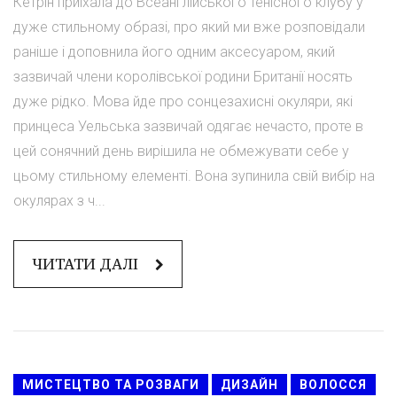
Кетрін приїхала до Всеанглійського тенісного клубу у
дуже стильному образі, про який ми вже розповідали
раніше і доповнила його одним аксесуаром, який
зазвичай члени королівської родини Британії носять
дуже рідко. Мова йде про сонцезахисні окуляри, які
принцеса Уельська зазвичай одягає нечасто, проте в
цей сонячний день вирішила не обмежувати себе у
цьому стильному елементі. Вона зупинила свій вибір на
окулярах з ч...
ЧИТАТИ ДАЛІ
МИСТЕЦТВО ТА РОЗВАГИ
ДИЗАЙН
ВОЛОССЯ