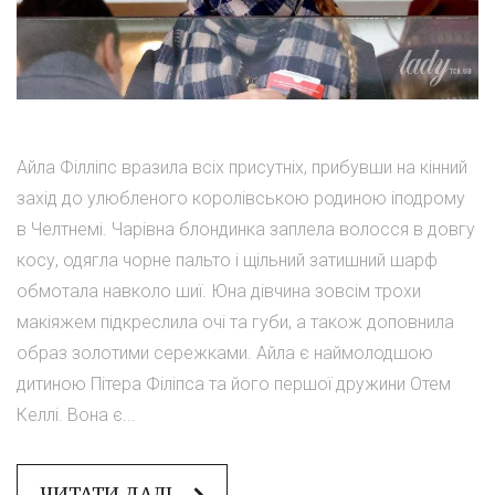
Айла Філліпс вразила всіх присутніх, прибувши на кінний
захід до улюбленого королівською родиною іподрому
в Челтнемі. Чарівна блондинка заплела волосся в довгу
косу, одягла чорне пальто і щільний затишний шарф
обмотала навколо шиї. Юна дівчина зовсім трохи
макіяжем підкреслила очі та губи, а також доповнила
образ золотими сережками. Айла є наймолодшою
дитиною Пітера Філіпса та його першої дружини Отем
Келлі. Вона є...
ЧИТАТИ ДАЛІ