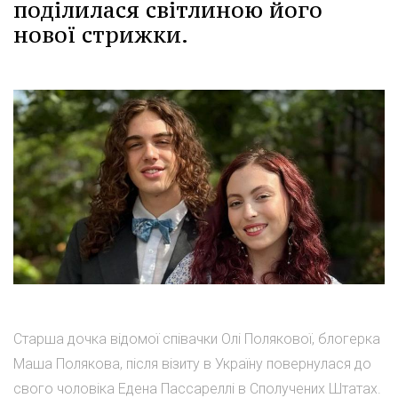
поділилася світлиною його
нової стрижки.
Старша дочка відомої співачки Олі Полякової, блогерка
Маша Полякова, після візиту в Україну повернулася до
свого чоловіка Едена Пассареллі в Сполучених Штатах.