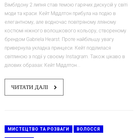
Вімблдону 2 липня став темою гарячих дискусій у світі
моди та краси. Кейт Міддлтон прибула на подію в
елегантному, але водночас повітряному лляному
костюмі ніжного волошкового кольору, створеному
брендом Gabriela Hearst. Проте найбільшу увагу
привернула укладка принцеси. Кейт поділилася
світлиною з події у своєму Instagram. Також цікаво в
ділових образах: Кейт Міддлтон...
ЧИТАТИ ДАЛІ
МИСТЕЦТВО ТА РОЗВАГИ
ВОЛОССЯ