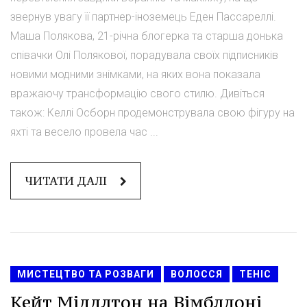
звернув увагу її партнер-іноземець Еден Пассареллі.
Маша Полякова, 21-річна блогерка та старша донька
співачки Олі Полякової, порадувала своїх підписників
новими модними знімками, на яких вона показала
вражаючу трансформацію свого стилю. Дивіться
також: Келлі Осборн продемонструвала свою фігуру на
яхті та весело провела час ...
ЧИТАТИ ДАЛІ
МИСТЕЦТВО ТА РОЗВАГИ
ВОЛОССЯ
ТЕНІС
Кейт Міддлтон на Вімблдоні