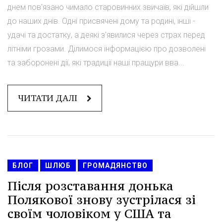
днем пов'язано чимало старовинних звичаїв, які дійшли
до наших днів. Одні присвячені дому та родині, інші -
удачі та достатку, а деякі з'явилися через страх перед
літніми грозами. Ділимося інформацією про дозволені
та заборонені дії, які традиції наші пращури вва...
ЧИТАТИ ДАЛІ
БЛОГ
ШЛЮБ
ГРОМАДЯНСТВО
Після розставання донька
Полякової знову зустрілася зі
своїм чоловіком у США та