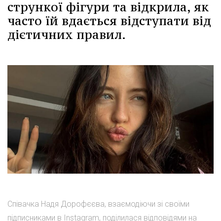
стрункої фігури та відкрила, як
часто їй вдається відступати від
дієтичних правил.
Співачка Надя Дорофєєва, взаємодіючи зі своїми
підписниками в Instagram, поділилася відповідями на