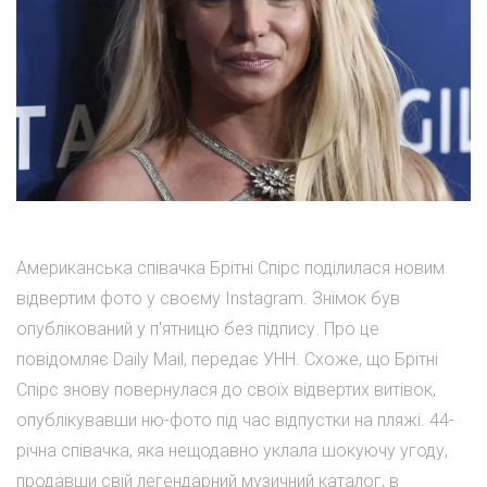
Американська співачка Брітні Спірс поділилася новим
відвертим фото у своєму Instagram. Знімок був
опублікований у п'ятницю без підпису. Про це
повідомляє Daily Mail, передає УНН. Схоже, що Брітні
Спірс знову повернулася до своїх відвертих витівок,
опублікувавши ню-фото під час відпустки на пляжі. 44-
річна співачка, яка нещодавно уклала шокуючу угоду,
продавши свій легендарний музичний каталог, в