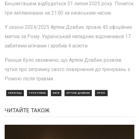
Бешикташем відбудеться 31 липня 2025 року. Початок
гри заплановано на 21:00 за київським часом.
У сезоні 2024/2025 Артем Довбик провів 45 офіційних
матчів за Рому. Український нападник відзначився 17
забитими м'ячами і зробив 4 асисти.
Раніше було зазначено, що Артем Довбик розвіяв
чутки про затримку свого повернення до тренувань з
Ромою після травми.
УКРАЇНЦІ
ТУРЕЧЧИНА
КИЇВ
АРТЕМ ДОВБИК
ОРЕЛ.
ЧИТАЙТЕ ТАКОЖ