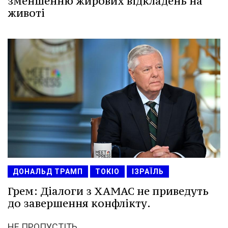
зменшенню жирових відкладень на
животі
ДОНАЛЬД ТРАМП
ТОКІО
ІЗРАЇЛЬ
Грем: Діалоги з ХАМАС не приведуть
до завершення конфлікту.
НЕ ПРОПУСТІТЬ