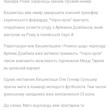
тренера Роми: українець змінив ігровий номер
Бешикташ має намір завершити значний трансфер
українського форварда. "Чорні орли" прагнуть
оперативно укласти угоду з Артемом Довбиком, який
виступає за Рому в італійській Серії А.
Переговори між Бешикташем і Ромою щодо переходу
Артема Довбика вже активно тривають. "Чорні орли"
також вивчають можливість підписання Мехді Таремі
як запасний варіант.
Однак наставник Бешикташа Оле Гуннар Сульшер
прагне мати в команді молодого футболіста. Тим часом
іранському нападнику вже виповнилося 33 роки.
До слова. Матч-відповідь між Шахтарем та