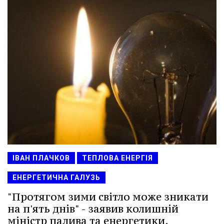
ІВАН ПЛАЧКОВ
ТЕПЛОВА ЕНЕРГІЯ
ЕНЕРГЕТИЧНА ГАЛУЗЬ
"Протягом зими світло може зникати
на п'ять днів" - заявив колишній
міністр палива та енергетики.