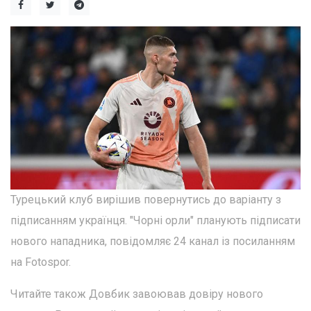
Турецький клуб вирішив повернутись до варіанту з
підписанням українця. "Чорні орли" планують підписати
нового нападника, повідомляє 24 канал із посиланням
на Fotospor.
Читайте також Довбик завоював довіру нового