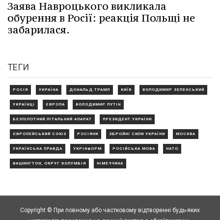
Заява Навроцького викликала
обурення в Росії: реакція Польщі не
забарилася.
ТЕГИ
РОСІЯ
УКРАЇНА
ДОНАЛЬД ТРАМП
КИЇВ
ВОЛОДИМИР ЗЕЛЕНСЬКИЙ
УКРАЇНЦІ
ЄВРОПА
ВОЛОДИМИР ПУТІН
БЕЗПІЛОТНИЙ ЛІТАЛЬНИЙ АПАРАТ
ПРЕЗИДЕНТ УКРАЇНИ
ЄВРОПЕЙСЬКИЙ СОЮЗ
РОСІЯНИ
ЗБРОЙНІ СИЛИ УКРАЇНИ
МОСКВА
УКРАЇНСЬКА ПРАВДА
УКРІНФОРМ
РОСІЙСЬКА МОВА
НАТО
ВАШИНГТОН, ОКРУГ КОЛУМБІЯ
НІМЕЧЧИНА
Copyright © При повному або частковому відтворенні будь-яких